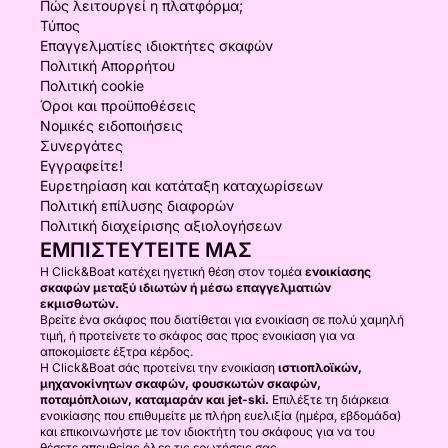
Πώς λειτουργεί η πλατφόρμα;
Τύπος
Επαγγελματίες ιδιοκτήτες σκαφών
Πολιτική Απορρήτου
Πολιτική cookie
Όροι και προϋποθέσεις
Νομικές ειδοποιήσεις
Συνεργάτες
Εγγραφείτε!
Ευρετηρίαση και κατάταξη καταχωρίσεων
Πολιτική επίλυσης διαφορών
Πολιτική διαχείρισης αξιολογήσεων
ΕΜΠΙΣΤΕΥΤΕΊΤΕ ΜΑΣ
Η Click&Boat κατέχει ηγετική θέση στον τομέα
ενοικίασης
σκαφών μεταξύ ιδιωτών ή μέσω επαγγελματιών
εκμισθωτών.
Βρείτε ένα σκάφος που διατίθεται για ενοικίαση σε πολύ χαμηλή
τιμή, ή προτείνετε το σκάφος σας προς ενοικίαση για να
αποκομίσετε έξτρα κέρδος.
Η Click&Boat σάς προτείνει την ενοικίαση
ιστιοπλοϊκών,
μηχανοκίνητων σκαφών, φουσκωτών σκαφών,
ποταμόπλοιων, καταμαράν και jet-ski.
Επιλέξτε τη διάρκεια
ενοικίασης που επιθυμείτε με πλήρη ευελιξία (ημέρα, εβδομάδα)
και επικοινωνήστε με τον ιδιοκτήτη του σκάφους για να του
θέσετε απευθείας όλες τις ερωτήσεις σας.