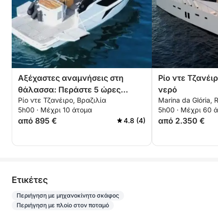
Αξέχαστες αναμνήσεις στη
Ρίο ντε Τζανέι
θάλασσα: Περάστε 5 ώρες
νερό
Ρίο ντε Τζανέιρο, Βραζιλία
Marina da Glória, R
εξερευνώντας το Ρίο ντε
5h00 · Μέχρι 10 άτομα
5h00 · Μέχρι 60 
Τζανέιρο
από 895 €
από 2.350 €
4.8 (4)
Eτικέτες
Περιήγηση με μηχανοκίνητο σκάφος
Περιήγηση με πλοίο στον ποταμό