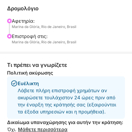
και στη συνέχεια κατευθυνθείτε σε πιο ήρεμα νερά
Δρομολόγιο
όπου μπορείτε να αγκυροβολήσετε, να
κολυμπήσετε και να απολαύσετε το ζωντανό
Αφετηρία:
Marina da Glória, Rio de Janeiro, Brasil
φυσικό περιβάλλον. Με φρέσκο νερό και πάγο στο
πλοίο, μπορείτε να φέρετε τα αγαπημένα σας
Επιστροφή στις:
ποτά ή σνακ για να ολοκληρώσετε την εμπειρία
Marina da Glória, Rio de Janeiro, Brasil
σας.
Αυτή η εκδρομή έχει σχεδιαστεί για όσους θέλουν
Τι πρέπει να γνωρίζετε
να απολαύσουν τον ήλιο, να αναπνεύσουν τον
Πολιτική ακύρωσης
αέρα του ωκεανού και να ξεφύγουν από τον
Ευέλικτη
πολυσύχναστο ρυθμό της πόλης - έστω και για
Λάβετε πλήρη επιστροφή χρημάτων αν
λίγες ώρες. Υπάρχει χώρος για να τεντωθείτε, να
ακυρώσετε τουλάχιστον 24 ώρες πριν από
κάνετε μια βουτιά σε ζεστά νερά και να
την έναρξη της κράτησής σας (εξαιρούνται
απαθανατίσετε αξέχαστες αναμνήσεις του Ρίο από
τα έξοδα υπηρεσιών και η προμήθεια).
μια μοναδική οπτική γωνία.
Δικαίωμα υπαναχώρησης για αυτήν την κράτηση:
Όχι.
Μάθετε περισσότερα