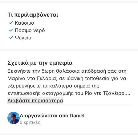
Τι περιλαμβάνεται
Καύσιμο
Πόσιμο νερό
Ψυγείο
Σχετικά με την εμπειρία
Ξεκινήστε την 5ωρη θαλάσσια απόδρασή σας στη
Μαρίνα ντα Γκλόρια, σε ιδανική τοποθεσία για να
εξερευνήσετε τα καλύτερα σημεία της
εντυπωσιακής ακτογραμμής του Ρίο ντε Τζανέιρο.
Είτε είστε επισκέπτης είτε ντόπιος που αναζητά μια
Διαβάστε περισσότερα
νέα οπτική για την πόλη, αυτή η εκδρομή
προσφέρει αξέχαστη θέα και παράκτια γοητεία.
Διοργανώνεται από Daniel
0 κριτικές
Περάστε από εμβληματικά αξιοθέατα όπως το
όρος Ζάχαρη και τον ορίζοντα του κέντρου του Ρίο