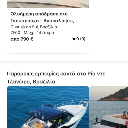
Ολοήμερη απόδραση στο
Γκουαρούχα – Ανακαλύψτε,
Guarujá do Sul, Βραζιλία
Χαλαρώστε, Απολαύστε τη
7h00 · Μέχρι 14 άτομα
Θάλασσα
από 790 €
0 (0)
Παρόμοιες εμπειρίες κοντά στο Ρίο ντε
Τζανέιρο, Βραζιλία