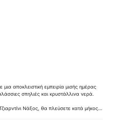
ε μια αποκλειστική εμπειρία μισής ημέρας
αλάσσιες σπηλιές και κρυστάλλινα νερά.
Τζιαρντίνι Νάξος, θα πλεύσετε κατά μήκος
ίας, όπου η φύση, η θάλασσα και τα
ια της περιήγησης, θα θαυμάσετε
 Κάπο Ταορμίνα και οι υποβλητικές