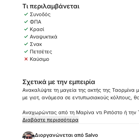
Τι περιλαμβάνεται
Συνοδός
ΦΠΑ
Κρασί
Αναψυκτικά
Σνακ
Πετσέτες
Καύσιμο
Σχετικά με την εμπειρία
Ανακαλύψτε τη μαγεία της ακτής της Ταορμίνα μ
με γιοτ, ανάμεσα σε εντυπωσιακούς κόλπους, θ
Αναχωρώντας από τη Μαρίνα ντι Ριπόστο ή την 
μιας από τις πιο μαγευτικές περιοχές της Σικελ
Διαβάστε περισσότερα
εμβληματικά τοπία συναντώνται. Κατά τη διάρκε
εμβληματικά αξιοθέατα όπως η Ίσολα Μπέλα, το
Διοργανώνεται από Salvo