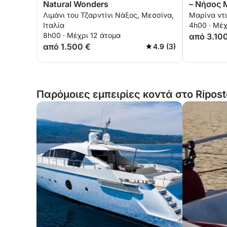
Natural Wonders
– Νήσος 
Λιμάνι του Τζαρντίνι Νάξος, Μεσσίνα,
Μαρίνα ντι
Ιταλία
4h00 · Μέχ
8h00 · Μέχρι 12 άτομα
από 3.10
από 1.500 €
4.9 (3)
Παρόμοιες εμπειρίες κοντά στο Ripost