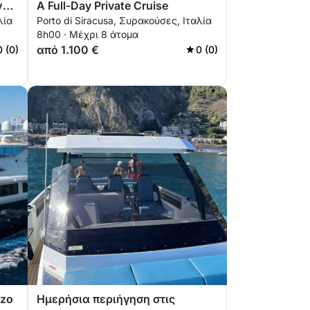
ν
A Full-Day Private Cruise
λία
Porto di Siracusa, Συρακούσες, Ιταλία
8h00 · Μέχρι 8 άτομα
από 1.100 €
0 (0)
0 (0)
zzo
Ημερήσια περιήγηση στις