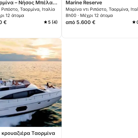
ρμίνα – Νήσος Μπέλα
Marine Reserve
 Ριπόστο, Ταορμίνα, Ιταλία
Μαρίνα ντι Ριπόστο, Ταορμίνα, Ιτα
’Αλέσιο
ρι 12 άτομα
8h00 · Μέχρι 12 άτομα
0 €
από 5.600 €
5 (4)
 κρουαζιέρα Ταορμίνα