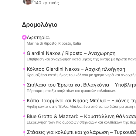
θαλάσσιες σπηλιές, όπως η Σπηλιά του Έρωτα κ
140 κριτικές
Η εμπειρία έχει σχεδιαστεί για να σας προσφέρ
Δρομολόγιο
κολύμπι στα καθαρά νερά και στιγμές για να απ
απόλυτη ηρεμία.
Αφετηρία:
Marina di Riposto, Riposto, Italia
Στο πλοίο, θα βρείτε prosecco, αναψυκτικά, σνα
Giardini Naxos / Riposto – Αναχώρηση
μια κομψή και ξέγνοιαστη εμπειρία, συνοδευόμε
Επιβίβαση και αναχώρηση κατά μήκος της ακτής με πρώτη πανο
Διαθέσιμη με αναχωρήσεις στις 10:00 π.μ. ή 2:0
Κόλπος Giardini Naxos – Αρχική πλοήγηση
Κρουαζιέρα κατά μήκος του κόλπου με ήρεμα νερά και ανοιχτή 
στα αγγλικά.
Σπήλαιο του Έρωτα και Βιλαγκόνια – Υποβλητ
Τα καύσιμα (1.900€) και ο καπετάνιος/οικοδέσπο
Πέρασμα μεταξύ σπηλαίων και φυσικών κολπίσκων.
Κάπο Ταορμίνα και Νήσος Μπέλα – Εικόνες τη
Μια τέλεια εμπειρία για όσους θέλουν να ανα
Άφιξη κοντά στην Ίζολα Μπέλα, ένα από τα πιο διάσημα μέρη τ
έναν αποκλειστικό και χαλαρό τρόπο.
Blue Grotto & Mazzarò – Κρυστάλλινη θάλασσ
Εξερεύνηση των πιο όμορφων σπηλαίων και κολπίσκων της περ
Στάσεις για κολύμπι και χαλάρωση – Τυρκουά