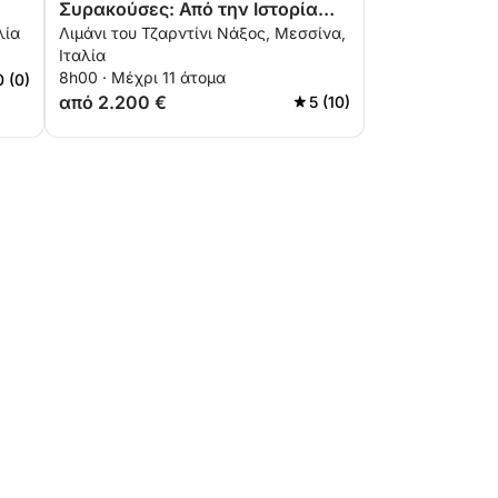
Συρακούσες: Από την Ιστορία
λία
Λιμάνι του Τζαρντίνι Νάξος, Μεσσίνα,
στον Παράδεισο
Ιταλία
8h00 · Μέχρι 11 άτομα
0 (0)
από 2.200 €
5 (10)