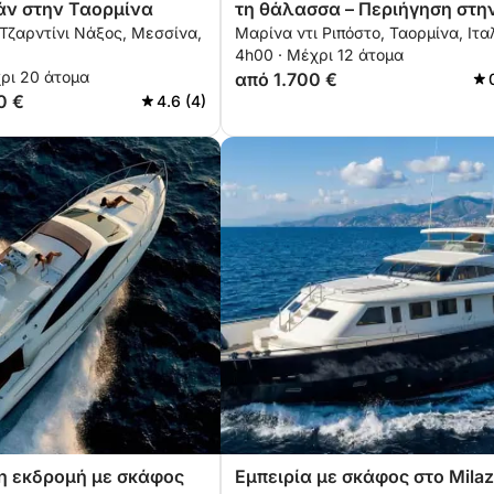
ν στην Ταορμίνα
τη θάλασσα – Περιήγηση στη
 Τζαρντίνι Νάξος, Μεσσίνα,
Μαρίνα ντι Ριπόστο, Ταορμίνα, Ιτα
Ίσολα Μπέλα και τα Σπήλαια
4h00 · Μέχρι 12 άτομα
ρι 20 άτομα
από 1.700 €
0 €
4.6 (4)
 εκδρομή με σκάφος
Εμπειρία με σκάφος στο Mila