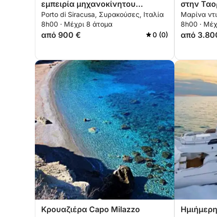
εμπειρία μηχανοκίνητου
στην Ταο
Porto di Siracusa, Συρακούσες, Ιταλία
Μαρίνα ντι
σκάφους
και Σαντ
8h00 · Μέχρι 8 άτομα
8h00 · Μέχ
από 900 €
από 3.80
0 (0)
Κρουαζιέρα Capo Milazzo
Ημιήμερη