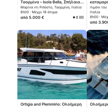
Ταορμίνα – Isola Bella, Σπήλαια &
καταμαρά
Μαρίνα ντι Ριπόστο, Ταορμίνα, Ιταλία
Λιμάνι του
Κόλποι
8h00 · Μέχρι 18 άτομα
Ιταλία
8h00 · Μέχ
από 5.000 €
0 (0)
από 3.90
Ortigia and Plemmirio: Ολοήμερη
Ολοήμερη