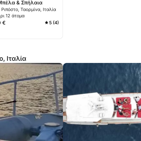
Μπέλα & Σπήλαια
 Ριπόστο, Ταορμίνα, Ιταλία
ρι 12 άτομα
0 €
5 (4)
o, Ιταλία