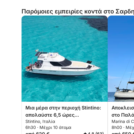
Παρόμοιες εμπειρίες κοντά στο Σαρδη
Μια μέρα στην περιοχή Stintino:
Αποκλεισ
απολαύστε 6,5 ώρες
στο Παλά
Stintino, Ιταλία
Marina di C
εξερεύνησης σε ένα
Μανταλέ
6h30 · Μέχρι 10 άτομα
8h00 · Μέχ
μηχανοκίνητο σκάφος 14
4.8 (63)