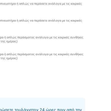
εύσουμε κατά μήκος των πιο εμβληματικών
απνευστήρα ή απλώς να περάσετε ανάλογα με τις καιρικές
α νερά.
απνευστήρα ή απλώς να περάσετε ανάλογα με τις καιρικές
ανικός για χαλαρωτικές βουτιές.
, που θαυμάζεται από τη θάλασσα.
ρα ή απλώς περάσματος ανάλογα με τις καιρικές συνθήκες
 της ημέρας)
ευκή άμμος και νερά που μοιάζουν με
 ολοήμερη επιλογή).
ρα ή απλώς περάσματος ανάλογα με τις καιρικές συνθήκες
 της ημέρας)
αρκετές στάσεις για κολύμπι και κολύμβηση
πιλέγονται με βάση τις συνθήκες ανέμου και
 οποίο είναι εύκολα προσβάσιμο με τα
ς οδηγίες μετά την κράτηση.
ώσετε τουλάχιστον 24 ώρες πριν από την