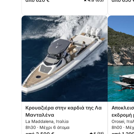
από 620 €
από 650 
μέτρων
Κρουαζιέρα στην καρδιά της Λα
Αποκλεισ
Μανταλένα
εκδρομή 
La Maddalena, Ιταλία
Orosei, Ιτα
του Οροσ
8h30 · Μέχρι 6 άτομα
8h00 · Μέχ
5 (11)