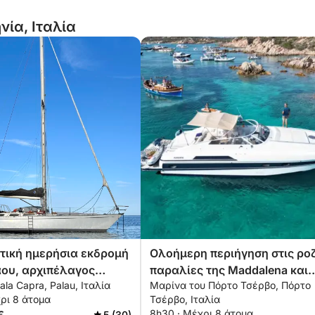
νία, Ιταλία
τική ημερήσια εκδρομή
Ολοήμερη περιήγηση στις ρο
ου, αρχιπέλαγος
παραλίες της Maddalena και
ala Capra, Palau, Ιταλία
Μαρίνα του Πόρτο Τσέρβο, Πόρτο
να
περιπέτειες με νησιά
ρι 8 άτομα
Τσέρβο, Ιταλία
8h30 · Μέχρι 8 άτομα
5 (30)