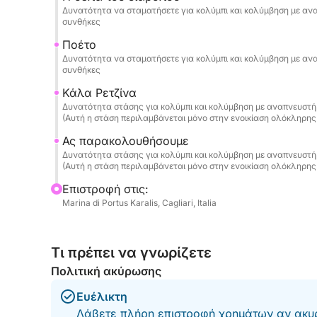
Αναχωρώντας από το λιμάνι του Κάλιαρι, θα πλ
Δυνατότητα να σταματήσετε για κολύμπι και κολύμβηση με αν
συνθήκες
σημείων της ακτής:
Ποέτο
🌿 Cala Fighera – Άγριοι βράχοι και σμαραγδένι
Δυνατότητα να σταματήσετε για κολύμπι και κολύμβηση με αν
συνθήκες
🌊 Calamosca – Ένας προστατευμένος κόλπος ιδ
⛰️ Sella del Diavolo – Το έμβλημα του Κάλιαρι
Κάλα Ρετζίνα
Δυνατότητα στάσης για κολύμπι και κολύμβηση με αναπνευστή
🏖️ Poetto – Η εμβληματική παραλία της πόλης.
(Αυτή η στάση περιλαμβάνεται μόνο στην ενοικίαση ολόκληρης
💙 Mari Pintau – «Η ζωγραφισμένη θάλασσα»: λ
Ας παρακολουθήσουμε
πίνακα ζωγραφικής (περιλαμβάνονται μόνο στην
Δυνατότητα στάσης για κολύμπι και κολύμβηση με αναπνευστή
(Αυτή η στάση περιλαμβάνεται μόνο στην ενοικίαση ολόκληρης
Κατά τη διάρκεια της κρουαζιέρας, θα κάνουμε 
Επιστροφή στις:
με αναπνευστήρα στα πιο όμορφα σημεία, που ε
Marina di Portus Karalis, Cagliari, Italia
θάλασσας.
📍 Σημείο Αναχώρησης
Τι πρέπει να γνωρίζετε
Η εκδρομή ξεκινά από το λιμάνι του Κάλιαρι, το
Πολιτική ακύρωσης
πόδια, με αυτοκίνητο ή με ταξί.
Θα λάβετε την ακριβή τοποθεσία και λεπτομερεί
Ευέλικτη
Λάβετε πλήρη επιστροφή χρημάτων αν ακυρ