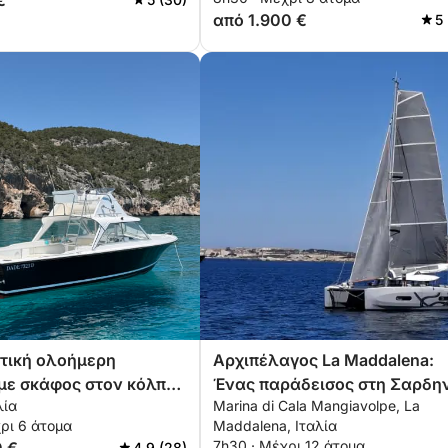
€
από 1.900 €
5
τική ολοήμερη
Αρχιπέλαγος La Maddalena:
με σκάφος στον κόλπο
Ένας παράδεισος στη Σαρδη
λία
Marina di Cala Mangiavolpe, La
έι
ρι 6 άτομα
Maddalena, Ιταλία
7h30 · Μέχρι 12 άτομα
4.9 (28)