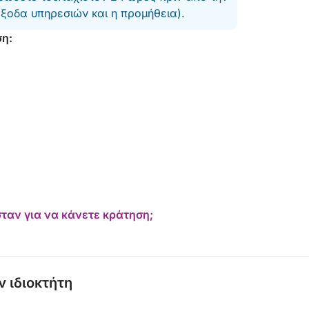
ικά.
έξοδα υπηρεσιών και η προμήθεια).
ση:
ειρία για να ανακαλύψετε την πιο
ία του Mari Pintau.
ταν για να κάνετε κράτηση;
ν ιδιοκτήτη