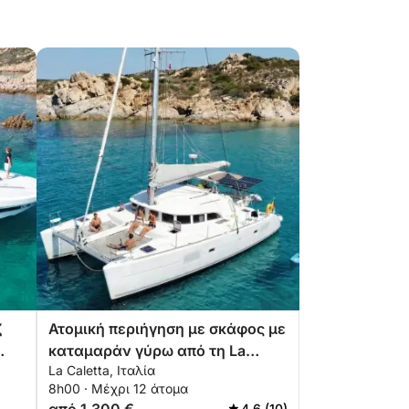
ζ
Ατομική περιήγηση με σκάφος με
καταμαράν γύρω από τη La
La Caletta, Ιταλία
Caletta (κοντά στην Όλμπια)
8h00 · Μέχρι 12 άτομα
4.6 (10)