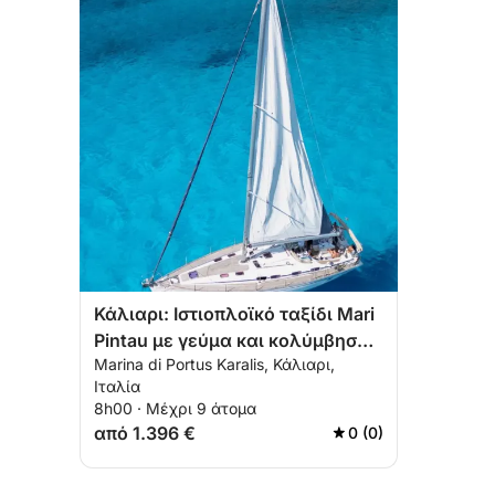
Κάλιαρι: Ιστιοπλοϊκό ταξίδι Mari
Pintau με γεύμα και κολύμβηση
Marina di Portus Karalis, Κάλιαρι,
με αναπνευστήρα
Ιταλία
8h00 · Μέχρι 9 άτομα
από 1.396 €
0 (0)