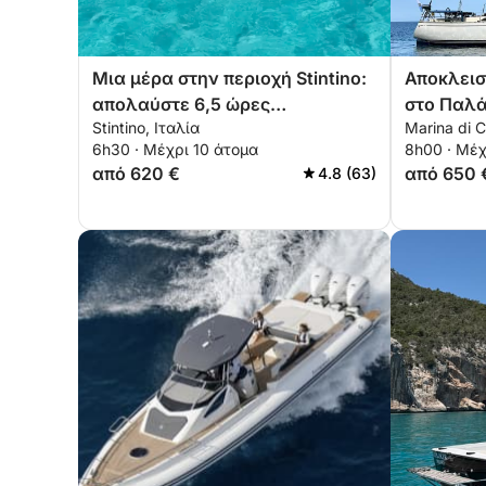
Μια μέρα στην περιοχή Stintino:
Αποκλεισ
απολαύστε 6,5 ώρες
στο Παλά
Stintino, Ιταλία
Marina di C
εξερεύνησης σε ένα
Μανταλέ
6h30 · Μέχρι 10 άτομα
8h00 · Μέχ
μηχανοκίνητο σκάφος 14
από 620 €
από 650 
4.8 (63)
μέτρων