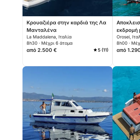
Κρουαζιέρα στην καρδιά της Λα
Αποκλεισ
Μανταλένα
εκδρομή 
La Maddalena, Ιταλία
Orosei, Ιτα
του Οροσ
8h30 · Μέχρι 6 άτομα
8h00 · Μέχ
από 2.500 €
από 1.29
5 (11)