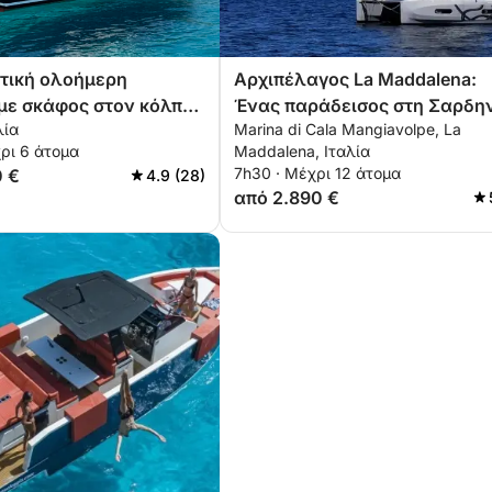
τική ολοήμερη
Αρχιπέλαγος La Maddalena:
με σκάφος στον κόλπο
Ένας παράδεισος στη Σαρδη
λία
Marina di Cala Mangiavolpe, La
έι
ρι 6 άτομα
Maddalena, Ιταλία
7h30 · Μέχρι 12 άτομα
0 €
4.9 (28)
από 2.890 €