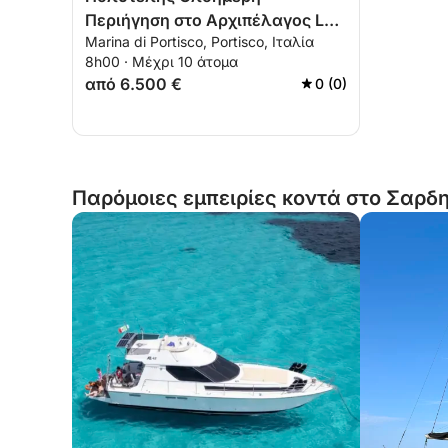
Περιήγηση στο Αρχιπέλαγος La
Marina di Portisco, Portisco, Ιταλία
Maddalena και Caprera
8h00 · Μέχρι 10 άτομα
από 6.500 €
0 (0)
Παρόμοιες εμπειρίες κοντά στο Σαρδη