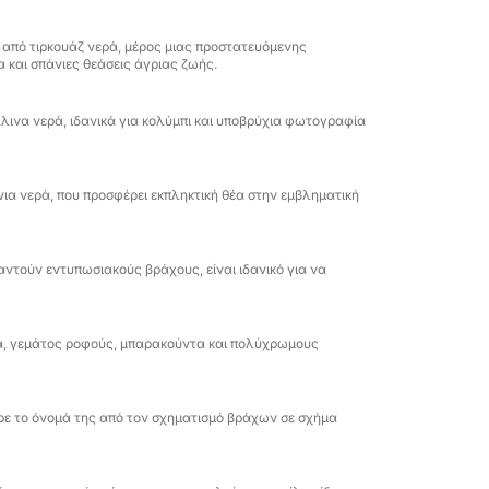
, να κάνετε ηλιοθεραπεία στο κατάστρωμα
.
 από τιρκουάζ νερά, μέρος μιας προστατευόμενης
 και σπάνιες θεάσεις άγριας ζωής.
τα premium χαρακτηριστικά του γιοτ και το
ένη εμπειρία - είτε προτιμάτε ένα χαλαρό
ινα νερά, ιδανικά για κολύμπι και υποβρύχια φωτογραφία
σία) είτε μια δραστήρια μέρα εξερεύνησης
αλίζει άνεση για χαλάρωση ανάμεσα στις
ια νερά, που προσφέρει εκπληκτική θέα στην εμβληματική
 περιπέτεια, αυτή η ιδιωτική ναύλωση
μορφιάς της Σαρδηνίας και των υπηρεσιών
αντούν εντυπωσιακούς βράχους, είναι ιδανικό για να
α πολυτέλειας, ιδιωτικότητας και
, γεμάτος ροφούς, μπαρακούντα και πολύχρωμους
ρε το όνομά της από τον σχηματισμό βράχων σε σχήμα