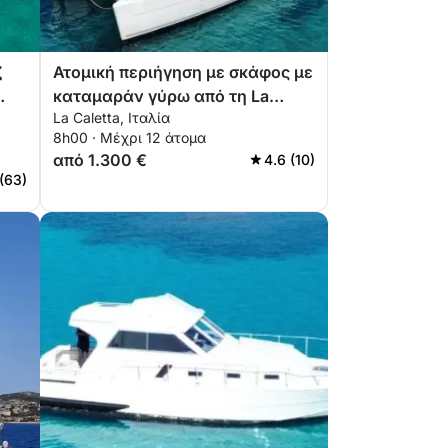
ζ
Ατομική περιήγηση με σκάφος με
καταμαράν γύρω από τη La
La Caletta, Ιταλία
Caletta (κοντά στην Όλμπια)
8h00 · Μέχρι 12 άτομα
από 1.300 €
4.6 (10)
 (63)