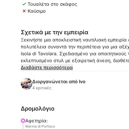
Τουαλέτα στο σκάφος
Καύσιμο
Σχετικά με την εμπειρία
Ξεκινήστε μια αποκλειστική ναυτιλιακή εμπειρία
πολυτέλεια συναντά την περιπέτεια για μια αξ
Isola di Tavolara. Σχεδιασμένο για απαιτητικούς
εκλεπτυσμένο στυλ με εξαιρετική άνεση, διαθ
σχολαστική προσοχή στη λεπτομέρεια. Το επα
Διαβάστε περισσότερα
συμπεριλαμβανομένου ενός ειδικευμένου κυβερ
θα εξασφαλίσει εξατομικευμένη εξυπηρέτηση καθ
Διοργανώνεται από Ivo
4 κριτικές
Η μέρα σας ξεκινά με μια γραφική κρουαζιέρα κ
Σαρδηνίας, φτάνοντας στη μαγευτική Tavolara,
Δρομολόγιο
αναδύεται από σμαραγδένια νερά. Αυτή η προσ
μερικά από τα πιο παρθένα σημεία κολύμβησης
Αφετηρία:
Μεσογείου, με ζωντανή θαλάσσια ζωή και κρυσ
Marina di Portisco