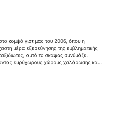
 στο κομψό γιοτ μας του 2006, όπου η
έχαστη μέρα εξερεύνησης της εμβληματικής
 ταξιδιώτες, αυτό το σκάφος συνδυάζει
έτοντας ευρύχωρους χώρους χαλάρωσης και
γγελματικό σας πλήρωμα—
νήτη και της αφοσιωμένης οικοδέσποινας—
’ όλη τη διάρκεια του ταξιδιού σας.
ατά μήκος της βορειοανατολικής ακτής της
 ένα δραματικό ασβεστολιθικό βουνό που
τατευόμενη θαλάσσια περιοχή προσφέρει
 και κολύμβησης με αναπνευστήρα της
τάλλινη ορατότητα. Αγκυροβολήστε σε