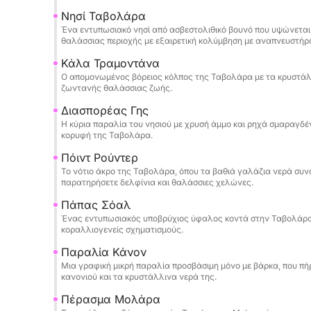
απομονωμένους κολπίσκους για να κολυμπήσετε
Νησί Ταβολάρα
ή να εξερευνήσετε το μοναδικό τοπίο του νησιού
Ένα εντυπωσιακό νησί από ασβεστολιθικό βουνό που υψώνεται
θαλάσσιας περιοχής με εξαιρετική κολύμβηση με αναπνευστήρα
Αν και δεν αναφέρονται συγκεκριμένες ανέσεις, 
Κάλα Τραμοντάνα
προσεγμένο πλήρωμα εγγυώνται μια εξατομικευμ
Ο απομονωμένος βόρειος κόλπος της Ταβολάρα με τα κρυστάλλ
γεύμα στο πλοίο (BYO είτε οργανώνετε τροφοδο
ζωντανής θαλάσσιας ζωής.
νερού. Η ευρύχωρη διάταξη του σκάφους εξασφ
Διασπορέας Γης
περιπέτειες.
Η κύρια παραλία του νησιού με χρυσή άμμο και ρηχά σμαραγδέν
κορυφή της Ταβολάρα.
Ιδανικό για όσους αναζητούν την ηρεμία και την
Πόιντ Ρούντερ
προσφέρει την τέλεια ισορροπία της φυσικής ο
Το νότιο άκρο της Ταβολάρα, όπου τα βαθιά γαλάζια νερά συν
παρατηρήσετε δελφίνια και θαλάσσιες χελώνες.
πέντε αστέρων. Κάντε κράτηση τώρα για μια μέρ
μαγευτικού σκηνικού.
Πάπας Σόαλ
Ένας εντυπωσιακός υποβρύχιος ύφαλος κοντά στην Ταβολάρα
κοραλλιογενείς σχηματισμούς.
Παραλία Κάνον
Μια γραφική μικρή παραλία προσβάσιμη μόνο με βάρκα, που πή
κανονιού και τα κρυστάλλινα νερά της.
Πέρασμα Μολάρα