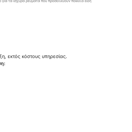
ό για τα ισχυρά ρεύματα που προσελκύουν ποικίλα είδη
ξη, εκτός κόστους υπηρεσίας.
ση: