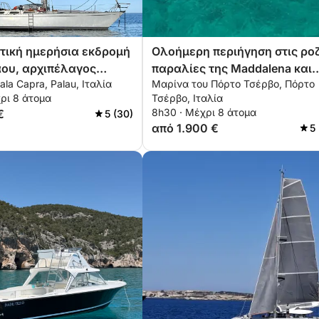
τική ημερήσια εκδρομή
Ολοήμερη περιήγηση στις ρο
ου, αρχιπέλαγος
παραλίες της Maddalena και
ala Capra, Palau, Ιταλία
Μαρίνα του Πόρτο Τσέρβο, Πόρτο
να
περιπέτειες με νησιά
ρι 8 άτομα
Τσέρβο, Ιταλία
8h30 · Μέχρι 8 άτομα
€
5 (30)
από 1.900 €
5