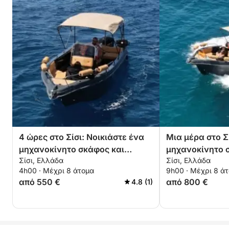
ηλιοβασίλεμα—χαλαρώστε, εξερευνήστε και δείτε
την διαχρονική ομορφιά της Ντία λουσμένη στο
χρυσό φως!
4 ώρες στο Σίσι: Νοικιάστε ένα
Μια μέρα στο Σ
μηχανοκίνητο σκάφος και
μηχανοκίνητο 
Σίσι, Ελλάδα
Σίσι, Ελλάδα
απολαύστε
4h00 · Μέχρι 8 άτομα
9h00 · Μέχρι 8 ά
από 550 €
από 800 €
4.8 (1)