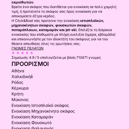
εκμισθωτών.
Βρείτε ένα σκάφος που διατίθεται για ενοικίαση σε πολύ χαμηλή
τιμή, ή προτείνετε το σκάφος σας προς ενοικίαση για να
αποκομίσετε έξτρα κέρδος.
Η Click&Boat σάς προτείνει την ενοικίαση
ιστιοπλοϊκών,
μηχανοκίνητων σκαφών, φουσκωτών σκαφών,
ποταμόπλοιων, καταμαράν και jet-ski.
Επιλέξτε τη διάρκεια
ενοικίασης που επιθυμείτε με πλήρη ευελιξία (ημέρα, εβδομάδα)
και επικοινωνήστε με τον ιδιοκτήτη του σκάφους για να του
θέσετε απευθείας όλες τις ερωτήσεις σας.
ΓΝΏΜΕΣ ΠΕΛΑΤΏΝ
Σημείωση:
4.9 / 5
υπολογίζεται με βάση 713471 γνώμες
ΠΡΟΟΡΙΣΜΟΊ
Αθήνα
Χαλκιδικήḗ
Ρόδος
Κέρκυρα
Κρήτη
Μύκονος
Ενοικίαση Ιστιοπλοϊκό σκάφος
Ενοικίαση Μηχανοκίνητο σκάφος
Ενοικίαση Καταμαράν
Ενοικίαση Φουσκωτό
Ενοικίαση Θαλαμηγός