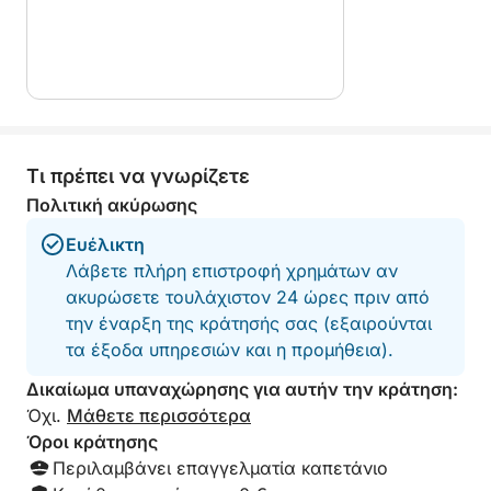
Ο επαγγελματίας, έμπειρος και προσεκτικός
καπετάνιος σας θα προσαρμοστεί στις επιθυμίες
σας για να σας προσφέρει μια εξατομικευμένη και
αξέχαστη εκδρομή.
Τι πρέπει να γνωρίζετε
⸻
Πολιτική ακύρωσης
🍾 ΕΠΙΛΟΓΕΣ
Ευέλικτη
Λάβετε πλήρη επιστροφή χρημάτων αν
Για να κάνετε την εμπειρία σας ακόμα πιο
ακυρώσετε τουλάχιστον 24 ώρες πριν από
ευχάριστη:
την έναρξη της κράτησής σας (εξαιρούνται
τα έξοδα υπηρεσιών και η προμήθεια).
• Απεριτίφ εν πλω (αφρώδης οίνος + απεριτίφ): +
€45
Δικαίωμα υπαναχώρησης για αυτήν την κράτηση:
Όχι.
Μάθετε περισσότερα
• Εξατομικευμένος σχεδιασμός εκδηλώσεων
Όροι κράτησης
κατόπιν αιτήματος (γενέθλια, έκπληξη,
Περιλαμβάνει επαγγελματία καπετάνιο