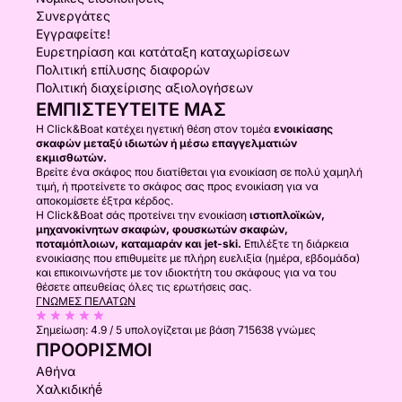
Συνεργάτες
Εγγραφείτε!
Ευρετηρίαση και κατάταξη καταχωρίσεων
Πολιτική επίλυσης διαφορών
Πολιτική διαχείρισης αξιολογήσεων
ΕΜΠΙΣΤΕΥΤΕΊΤΕ ΜΑΣ
Η Click&Boat κατέχει ηγετική θέση στον τομέα
ενοικίασης
σκαφών μεταξύ ιδιωτών ή μέσω επαγγελματιών
εκμισθωτών.
Βρείτε ένα σκάφος που διατίθεται για ενοικίαση σε πολύ χαμηλή
τιμή, ή προτείνετε το σκάφος σας προς ενοικίαση για να
αποκομίσετε έξτρα κέρδος.
Η Click&Boat σάς προτείνει την ενοικίαση
ιστιοπλοϊκών,
μηχανοκίνητων σκαφών, φουσκωτών σκαφών,
ποταμόπλοιων, καταμαράν και jet-ski.
Επιλέξτε τη διάρκεια
ενοικίασης που επιθυμείτε με πλήρη ευελιξία (ημέρα, εβδομάδα)
και επικοινωνήστε με τον ιδιοκτήτη του σκάφους για να του
θέσετε απευθείας όλες τις ερωτήσεις σας.
ΓΝΏΜΕΣ ΠΕΛΑΤΏΝ
Σημείωση:
4.9 / 5
υπολογίζεται με βάση 715638 γνώμες
ΠΡΟΟΡΙΣΜΟΊ
Αθήνα
Χαλκιδικήḗ