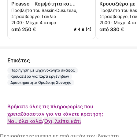
Picasso – Κομψότητα και
Κρουαζιέρα με 
Προβλήτα του Bassin-Dusuzeau,
Προβλήτα του Bas
οικειότητα στο Στρασβούργο
Ηλιοβασιλέματ
Στρασβούργο, Γαλλία
Στρασβούργο, Γα
Φωτογραφίες (
2h00 · Μέχρι 4 άτομα
2h00 · Μέχρι 4 ά
από 250 €
από 330 €
4.9 (4)
Eτικέτες
Περιήγηση με μηχανοκίνητο σκάφος
Κρουαζιέρα για πάρτι εργένηδων
Δραστηριότητα Ομαδικής Συνοχής
Βρήκατε όλες τις πληροφορίες που
χρειαζόσασταν για να κάνετε κράτηση;
Ναι, όλα καλά
/
Όχι, λείπει κάτι
Περισσότερες εμπειρίες από αυτόν τον ιδιοκτήτη