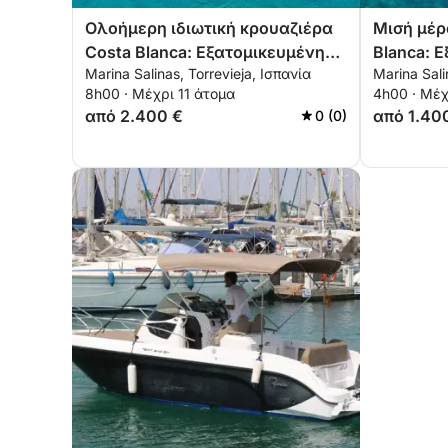
Ολοήμερη ιδιωτική κρουαζιέρα
Μισή μέρ
Costa Blanca: Εξατομικευμένη
Blanca: 
Marina Salinas, Torrevieja, Ισπανία
Marina Sali
ιστιοπλοϊκή εμπειρία από την
περιπέτε
8h00 · Μέχρι 11 άτομα
4h00 · Μέχ
Torrevieja στην Tabarca και το La
Torreviej
από 2.400 €
από 1.40
0 (0)
Manga
Manga