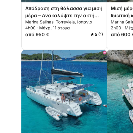
Απόδραση στη θάλασσα για μισή
Μισή μέρ
μέρα – Ανακαλύψτε την ακτή
Ιδιωτική
Marina Salinas, Torrevieja, Ισπανία
Marina Sali
από την Torrevieja
δρομολό
4h00 · Μέχρι 11 άτομα
2h00 · Μέχ
από 950 €
από 600 
5 (1)