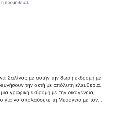
 η προμήθεια).
ίνα Σαλίνας με αυτήν την 8ωρη εκδρομή με
ευνήσουν την ακτή με απόλυτη ελευθερία.
 μια γραφική εκδρομή με την οικογένεια,
ώρο για να απολαύσετε τη Μεσόγειο με τον
 άγκυρα σε ήρεμους κόλπους και κάντε
ίς σταθερό πρόγραμμα, μπορείτε να
ιάθεση της ομάδας σας - είτε πρόκειται για