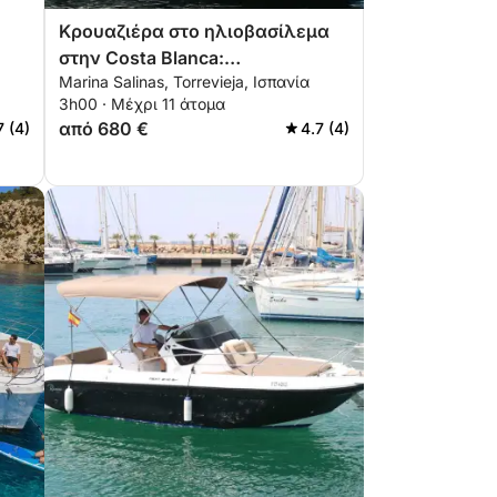
Κρουαζιέρα στο ηλιοβασίλεμα
στην Costa Blanca:
Marina Salinas, Torrevieja, Ισπανία
 στο
Προσαρμόσιμη βραδινή
3h00 · Μέχρι 11 άτομα
περιήγηση από την Torrevieja στο
από 680 €
7 (4)
4.7 (4)
La Manga και την Tabarca