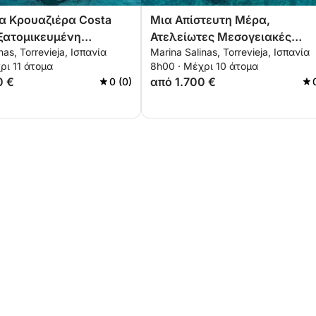
α Κρουαζιέρα Costa
Μια Απίστευτη Μέρα,
Εξατομικευμένη
Ατελείωτες Μεσογειακές
nas, Torrevieja, Ισπανία
Marina Salinas, Torrevieja, Ισπανία
ια ιστιοπλοΐας από την
Στιγμές
ρι 11 άτομα
8h00 · Μέχρι 10 άτομα
a στην Tabarca και το La
0 €
από 1.700 €
0 (0)