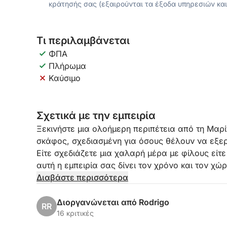
κράτησής σας (εξαιρούνται τα έξοδα υπηρεσιών και
Τι περιλαμβάνεται
ΦΠΑ
Πλήρωμα
Καύσιμο
Σχετικά με την εμπειρία
Ξεκινήστε μια ολοήμερη περιπέτεια από τη Μαρ
σκάφος, σχεδιασμένη για όσους θέλουν να εξερ
Είτε σχεδιάζετε μια χαλαρή μέρα με φίλους είτε
αυτή η εμπειρία σας δίνει τον χρόνο και τον χ
δικό σας τρόπο.
Διαβάστε περισσότερα
Κρουαζιέρα κατά μήκος της ακτογραμμής, ρίξτε
Διοργανώνεται από Rodrigo
RR
δροσιστικές βουτιές σε κρυστάλλινα νερά. Χωρ
16 κριτικές
διαμορφώσετε την ημέρα ώστε να ταιριάζει στη δ