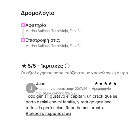
ηλιοθεραπεία, κολύμπι, είτε απλώς για να απο
Δρομολόγιο
Αυτό το σκάφος προσφέρει μια απλή και ευέλικ
Αφετηρία:
να φέρετε μαζί σας το δικό σας φαγητό, ποτά 
Marina Salinas, Torrevieja, España
όλη την ημέρα. Είναι η ιδανική επιλογή για όσο
Επιστροφή στις:
καθοδηγούμενη εμπειρία στο νερό.
Marina Salinas, Torrevieja, España
Είτε γιορτάζετε κάτι ξεχωριστό είτε απλώς θέλ
θαλασσινό αεράκι, αυτή η ολοήμερη κρουαζιέρ
5/5
·
1κριτικές
ιδανικό σκηνικό.
Οι αξιολογήσεις παρουσιάζονται με χρονολογική σειρά
Juan
J
Ημερομηνία ενοικίασης 22/7/26 · Ημερομηνία
της αξιολόγησης 23/7/26
Todo genial, gustavo el capitan, un crack que se
porto genial con mi familia, y rodrigo gestiono
todo a la perfeccion. Repetiremos pronto.
Διαβάστε περισσότερα