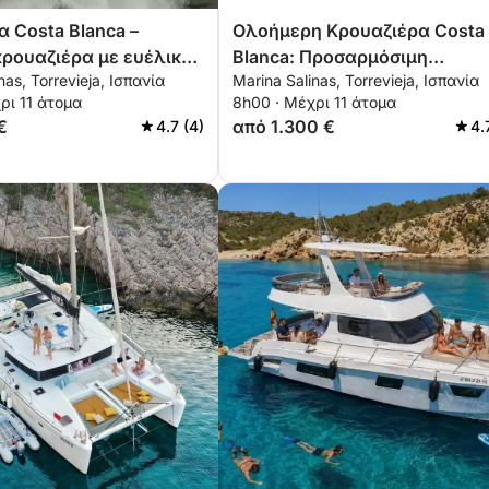
α Costa Blanca –
Ολοήμερη Κρουαζιέρα Costa
 κρουαζιέρα με ευέλικτο
Blanca: Προσαρμόσιμη
nas, Torrevieja, Ισπανία
Marina Salinas, Torrevieja, Ισπανία
γιο
περιήγηση από την Torrevieja
ρι 11 άτομα
8h00 · Μέχρι 11 άτομα
La Manga και την Tabarca
€
από 1.300 €
4.7 (4)
4.