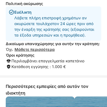
πρόγραμμα με βάση τις προτιμήσεις σας,
Πολιτική ακύρωσης
εξασφαλίζοντας μια τέλεια ισορροπία μεταξύ
χαλάρωσης και εξερεύνησης.
Ευέλικτη
Λάβετε πλήρη επιστροφή χρημάτων αν
Με άφθονο κολύμπι, ηλιοθεραπεία και γραφική
ακυρώσετε τουλάχιστον 24 ώρες πριν από
θέα κατά μήκος της διαδρομής, αυτή η εκδρομή
την έναρξη της κράτησής σας (εξαιρούνται
είναι ιδανική για ταξιδιώτες που θέλουν να ζήσουν
τα έξοδα υπηρεσιών και η προμήθεια).
τη γοητεία πολλών νησιών σε μια χαλαρή και
Δικαίωμα υπαναχώρησης για αυτήν την κράτηση:
άνετη ολοήμερη εκδρομή.
Όχι.
Μάθετε περισσότερα
Όροι κράτησης
Περιλαμβάνει επαγγελματία καπετάνιο
Κατάθεση εγγύησης : 1.000 €
Περισσότερες εμπειρίες από αυτόν τον
ιδιοκτήτη