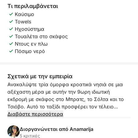
Τι περιλαμβάνεται
Καύσιμο
Towels
Ηχοσύστημα
Τουαλέτα στο σκάφος
Ντους εν πλω
Πόσιμο νερό
Σχετικά με την εμπειρία
Ανακαλύψτε τρία όμορφα κροατικά νησιά σε μια
αξέχαστη μέρα με αυτήν την 9ωρη ιδιωτική
εκδρομή με σκάφος στο Μπρατς, το Σόλτα και το
Τσιόβο. Αυτό το ταξίδι προσφέρει τον τέλειο
συνδυασμό γραφικής κρουαζιέρας, χαλαρωτικών
Διαβάστε περισσότερα
στάσεων για κολύμπι και εξερεύνησης της
αυθεντικής νησιωτικής ζωής.
Διοργανώνεται από Anamarija
5 κριτικές