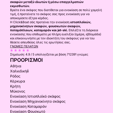
σκαφών μεταξύ ιδιωτών ή μέσω επαγγελματιών
εκμισθωτών.
Βρείτε ένα σκάφος που διατίθεται για ενοικίαση σε πολύ χαμηλή
τιμή, ή προτείνετε το σκάφος σας προς ενοικίαση για να
αποκομίσετε έξτρα κέρδος.
Η Click&Boat σάς προτείνει την ενοικίαση
ιστιοπλοϊκών,
μηχανοκίνητων σκαφών, φουσκωτών σκαφών,
ποταμόπλοιων, καταμαράν και jet-ski.
Επιλέξτε τη διάρκεια
ενοικίασης που επιθυμείτε με πλήρη ευελιξία (ημέρα, εβδομάδα)
και επικοινωνήστε με τον ιδιοκτήτη του σκάφους για να του
θέσετε απευθείας όλες τις ερωτήσεις σας.
ΓΝΏΜΕΣ ΠΕΛΑΤΏΝ
Σημείωση:
4.9 / 5
υπολογίζεται με βάση 712391 γνώμες
ΠΡΟΟΡΙΣΜΟΊ
Αθήνα
Χαλκιδικήḗ
Ρόδος
Κέρκυρα
Κρήτη
Μύκονος
Ενοικίαση Ιστιοπλοϊκό σκάφος
Ενοικίαση Μηχανοκίνητο σκάφος
Ενοικίαση Καταμαράν
Ενοικίαση Φουσκωτό