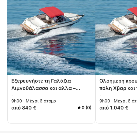
Εξερευνήστε τη Γαλάζια
Ολοήμερη κρου
Λιμνοθάλασσα και άλλα –
πόλη Χβαρ και 
-
-
Ιδιωτική Περιήγηση 9 ωρών
– 11 ώρες
9h00 · Μέχρι 6 άτομα
9h00 · Μέχρι 6 ά
από 840 €
από 1.040 €
0 (0)