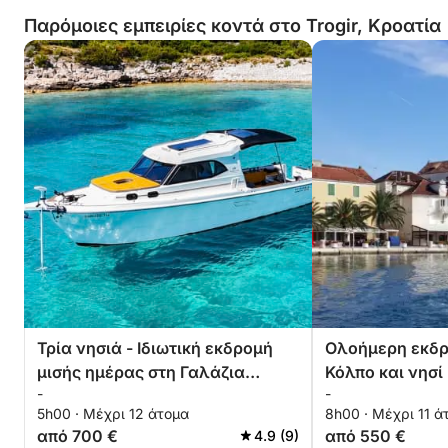
Παρόμοιες εμπειρίες κοντά στο Trogir, Κροατία
Τρία νησιά - Ιδιωτική εκδρομή
Ολοήμερη εκδρ
μισής ημέρας στη Γαλάζια
Κόλπο και νησί
-
-
Λιμνοθάλασσα
5h00 · Μέχρι 12 άτομα
8h00 · Μέχρι 11 ά
από 700 €
από 550 €
4.9 (9)