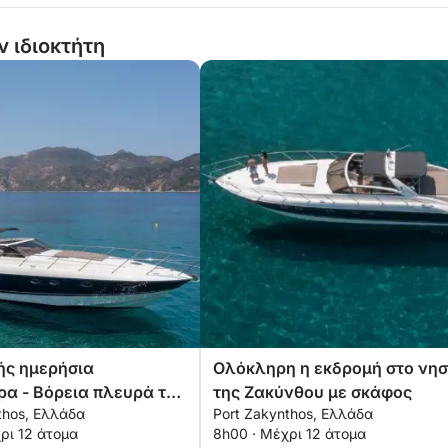
ν ιδιοκτήτη
ής ημερήσια
Ολόκληρη η εκδρομή στο νησ
ρα - Βόρεια πλευρά της
της Ζακύνθου με σκάφος
thos, Ελλάδα
Port Zakynthos, Ελλάδα
υ
ρι 12 άτομα
8h00 · Μέχρι 12 άτομα