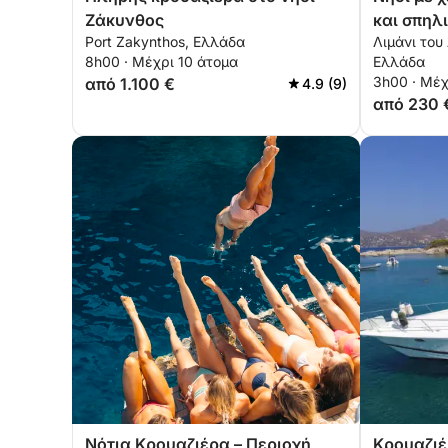
Ζάκυνθος
και σπηλ
Port Zakynthos, Ελλάδα
Λιμάνι του
8h00 · Μέχρι 10 άτομα
Ελλάδα
3h00 · Μέχ
από 1.100 €
4.9 (9)
από 230 
Νότια Κρουαζιέρα – Περιοχή
Κρουαζιέ