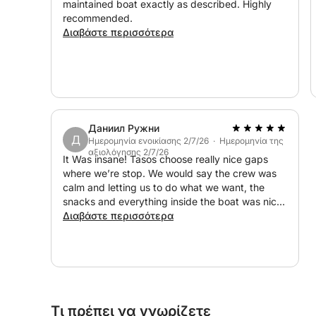
maintained boat exactly as described. Highly
σας να απολαύσετε τη Ζάκυνθο από την πιο μαγι
recommended.
Διαβάστε περισσότερα
Даниил Ружни
Д
Ημερομηνία ενοικίασης 2/7/26 · Ημερομηνία της
αξιολόγησης 2/7/26
It Was insane! Tasos choose really nice gaps
where we’re stop. We would say the crew was
calm and letting us to do what we want, the
snacks and everything inside the boat was nice!
I would really recommend these boat!
Διαβάστε περισσότερα
Τι πρέπει να γνωρίζετε