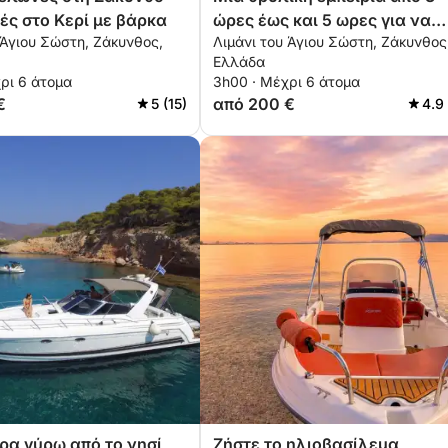
ιές στο Κερί με βάρκα
ώρες έως και 5 ωρες για να
 Άγιου Σώστη, Ζάκυνθος,
Λιμάνι του Άγιου Σώστη, Ζάκυνθος
ανακαλύψετε τις παραλίες τ
Ελλάδα
Ζάκυνθου με μηχανοκίνητο
ρι 6 άτομα
3h00 · Μέχρι 6 άτομα
σκάφος
€
από 200 €
5 (15)
4.9
ρα γύρω από το νησί
Ζήστε το ηλιοβασίλεμα