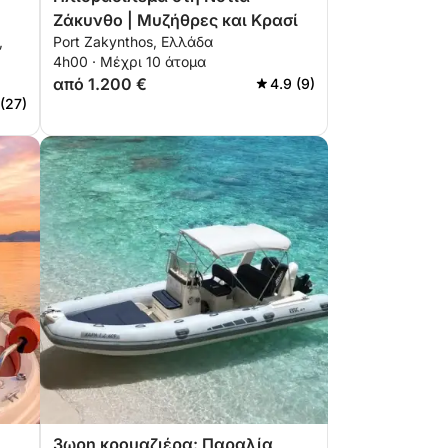
Ζάκυνθο | Μυζήθρες και Κρασί
,
Port Zakynthos, Ελλάδα
ης
4h00 · Μέχρι 10 άτομα
από 1.200 €
4.9 (9)
 (27)
3ωρη κρουαζιέρα: Παραλία