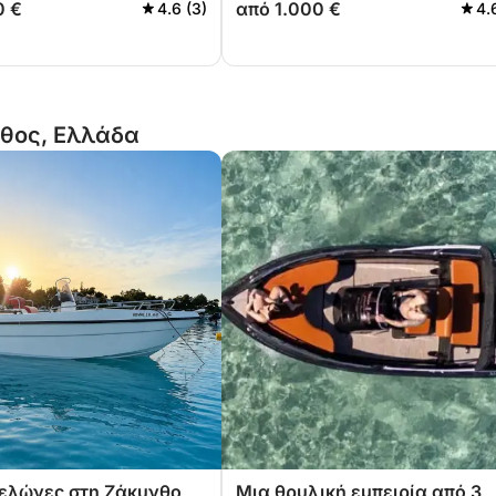
0 €
από 1.000 €
4.6 (3)
4.
νθος, Ελλάδα
χελώνες στη Ζάκυνθο
Μια θρυλική εμπειρία από 3