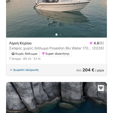
Λίμνη Κερίου
4.8
(6)
Σκάφος χωρίς δίπλωμα Poseidon Blu Water 170
(2026)
40ch
Χωρίς δίπλωμα
Super ιδιοκτήτης
7 άτομα
· 40 ch
· 5.1 m
204 €
Δωρεάν ακύρωση
Από
/ μέρα