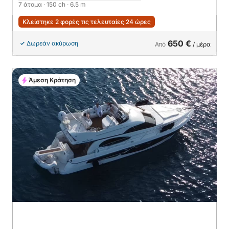
7 άτομα
· 150 ch
· 6.5 m
Κλείστηκε 2 φορές τις τελευταίες 24 ώρες
650 €
Δωρεάν ακύρωση
Από
/ μέρα
Άμεση Κράτηση