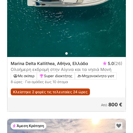
Marina Delta Kallithea, Αθήνα, Ελλάδα
5.0
(26)
Ολοήμερη εκδρομή στην Αίγινα και τα νησιά Μονή
Με σκίπερ
Super ιδιοκτήτης
Μηχανοκίνητο γιοτ
8 ώρες
· Για ομάδες έως 10 άτομα
Κλείστηκε 2 φορές τις τελευταίες 24 ώρες
800 €
Από
Άμεση Κράτηση