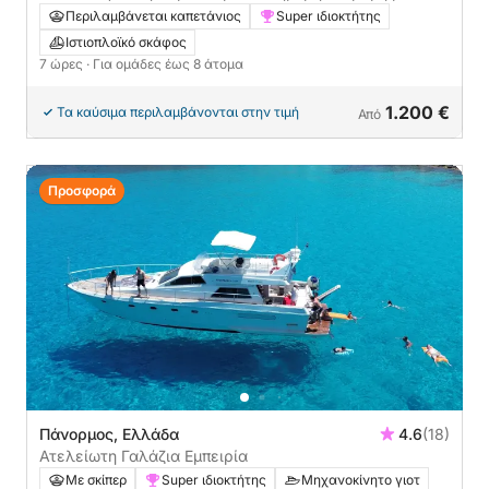
ιστιοπλοϊκό
Περιλαμβάνεται καπετάνιος
Super ιδιοκτήτης
Ιστιοπλοϊκό σκάφος
7 ώρες
· Για ομάδες έως 8 άτομα
1.200 €
Τα καύσιμα περιλαμβάνονται στην τιμή
Από
Προσφορά
Πάνορμος, Ελλάδα
4.6
(18)
Ατελείωτη Γαλάζια Εμπειρία
Με σκίπερ
Super ιδιοκτήτης
Μηχανοκίνητο γιοτ