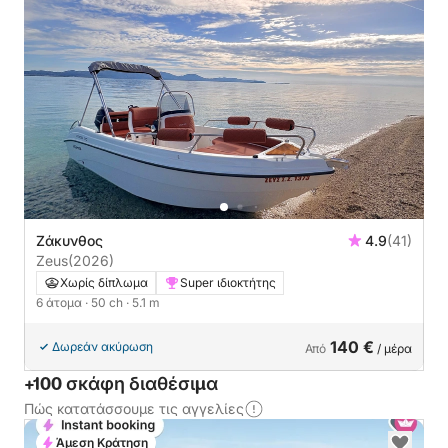
Ζάκυνθος
4.9
(41)
Zeus
(2026)
Χωρίς δίπλωμα
Super ιδιοκτήτης
6 άτομα
· 50 ch
· 5.1 m
140 €
Δωρεάν ακύρωση
Από
/ μέρα
+100 σκάφη διαθέσιμα
Πώς κατατάσσουμε τις αγγελίες
Άμεση Κράτηση