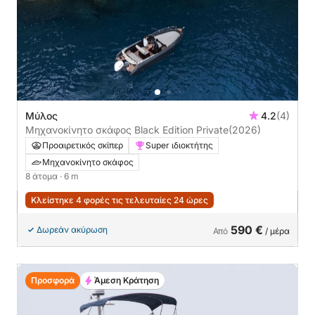
Μύλος
4.2
(4)
Μηχανοκίνητο σκάφος Black Edition Private
(2026)
Προαιρετικός σκίπερ
Super ιδιοκτήτης
Μηχανοκίνητο σκάφος
8 άτομα
· 6 m
Κλείστηκε 4 φορές τις τελευταίες 24 ώρες
590 €
Δωρεάν ακύρωση
Από
/ μέρα
Προσφορά
Άμεση Κράτηση