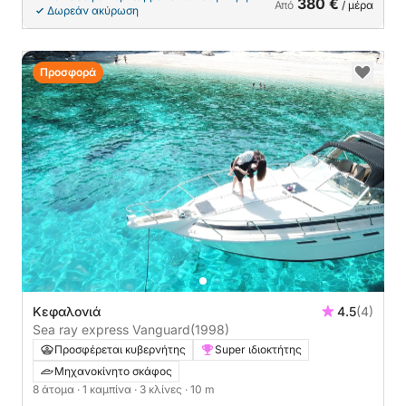
380 €
Από
/ μέρα
Δωρεάν ακύρωση
Προσφορά
Κεφαλονιά
4.5
(4)
Sea ray express Vanguard
(1998)
Προσφέρεται κυβερνήτης
Super ιδιοκτήτης
Μηχανοκίνητο σκάφος
8 άτομα
· 1 καμπίνα
· 3 κλίνες
· 10 m