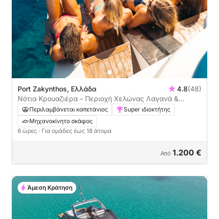
Port Zakynthos, Ελλάδα
4.8
(48)
Νότια Κρουαζιέρα – Περιοχή Χελώνας Λαγανά &
Σπήλαια Κεριού
Περιλαμβάνεται καπετάνιος
Super ιδιοκτήτης
Μηχανοκίνητο σκάφος
6 ώρες
· Για ομάδες έως 18 άτομα
1.200 €
Από
Άμεση Κράτηση