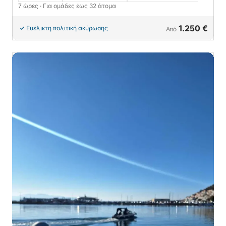
7 ώρες
· Για ομάδες έως 32 άτομα
1.250 €
Ευέλικτη πολιτική ακύρωσης
Από