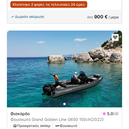
Κλείστηκε 2 φορές τις τελευταίες 24 ώρες
900 €
Δωρεάν ακύρωση
Από
/ μέρα
Φισκάρδο
5.0
(4)
Φουσκωτό Grand Golden Line G650 150ch
(2022)
Προαιρετικός σκίπερ
Φουσκωτό