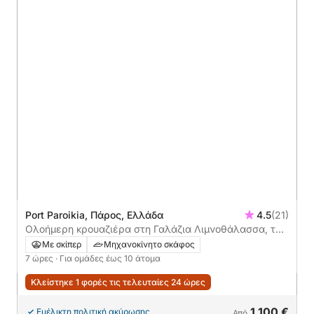
Port Paroikia, Πάρος, Ελλάδα
4.5
(21)
Ολοήμερη κρουαζιέρα στη Γαλάζια Λιμνοθάλασσα, την
Αντίπαρο και το Δεσποτικό
Με σκίπερ
Μηχανοκίνητο σκάφος
7 ώρες
· Για ομάδες έως 10 άτομα
Κλείστηκε 1 φορές τις τελευταίες 24 ώρες
1.100 €
Ευέλικτη πολιτική ακύρωσης
Από