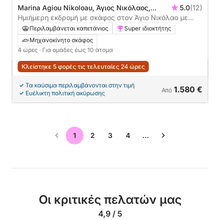
Marina Agiou Nikoloau, Άγιος Νικόλαος,
5.0
(12)
Ελλάδα
Ημιήμερη εκδρομή με σκάφος στον Άγιο Νικόλαο με
μηχανοκίνητο σκάφος
Περιλαμβάνεται καπετάνιος
Super ιδιοκτήτης
Μηχανοκίνητο σκάφος
4 ώρες
· Για ομάδες έως 10 άτομα
Κλείστηκε 5 φορές τις τελευταίες 24 ώρες
Τα καύσιμα περιλαμβάνονται στην τιμή
1.580 €
Από
Ευέλικτη πολιτική ακύρωσης
1
2
3
4
…
Οι κριτικές πελατών μας
4,9 / 5