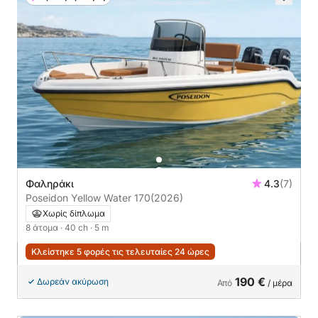
Φαληράκι
4.3
(7)
Poseidon Yellow Water 170
(2026)
Χωρίς δίπλωμα
8 άτομα
· 40 ch
· 5 m
Κλείστηκε 5 φορές τις τελευταίες 24 ώρες
190 €
Δωρεάν ακύρωση
Από
/ μέρα