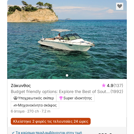
Ζάκυνθος
4.9
(137)
Budget friendly options: Explore the Best of South
(1992)
& West zakynthos
Υποχρεωτικός σκίπερ
Super ιδιοκτήτης
Μηχανοκίνητο σκάφος
6 άτομα
· 270 ch
· 7.2 m
Κλείστηκε 2 φορές τις τελευταίες 24 ώρες
Τα καύσιμα περιλαμβάνονται στην τιμή