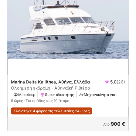
Marina Delta Kallithea, Αθήνα, Ελλάδα
5.0
(26)
Ολοήμερη εκδρομή - Αθηναϊκή Ριβιέρα
Με σκίπερ
Super ιδιοκτήτης
Μηχανοκίνητο γιοτ
8 ώρες
· Για ομάδες έως 10 άτομα
Κλείστηκε 4 φορές τις τελευταίες 24 ώρες
900 €
Από