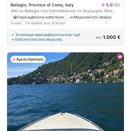
Bellagio, Province of Como, Italy
5.0
(36)
Από το Bellagio στο Cernobbio και τα περίχωρα: Μια
3ωρη πολυτελής απόδραση στη λίμνη Κόμο
Περιλαμβάνεται καπετάνιος
Μηχανοκίνητο σκάφος
3 ώρες
· Για ομάδες έως 8 άτομα
Τα καύσιμα περιλαμβάνονται στην τιμή
1.000 €
Από
Ευέλικτη πολιτική ακύρωσης
Άμεση Κράτηση