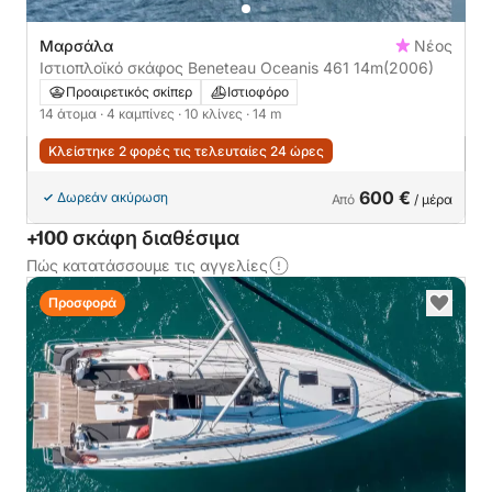
Μαρσάλα
Νέος
Ιστιοπλοϊκό σκάφος Beneteau Oceanis 461 14m
(2006)
Προαιρετικός σκίπερ
Ιστιοφόρο
14 άτομα
· 4 καμπίνες
· 10 κλίνες
· 14 m
Κλείστηκε 2 φορές τις τελευταίες 24 ώρες
600 €
Δωρεάν ακύρωση
Από
/ μέρα
+100 σκάφη διαθέσιμα
Πώς κατατάσσουμε τις αγγελίες
Προσφορά