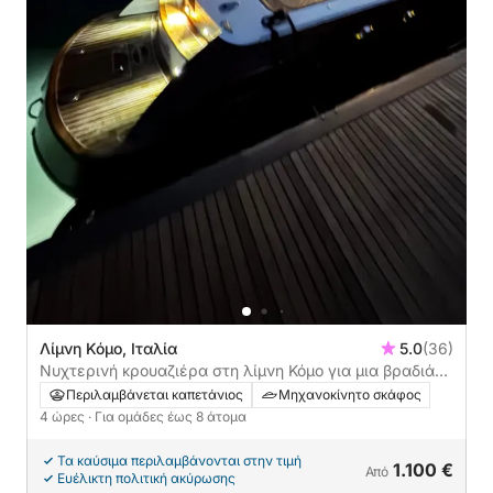
Λίμνη Κόμο, Ιταλία
5.0
(36)
Νυχτερινή κρουαζιέρα στη λίμνη Κόμο για μια βραδιά
κάτω από τα αστέρια
Περιλαμβάνεται καπετάνιος
Μηχανοκίνητο σκάφος
4 ώρες
· Για ομάδες έως 8 άτομα
Τα καύσιμα περιλαμβάνονται στην τιμή
1.100 €
Από
Ευέλικτη πολιτική ακύρωσης