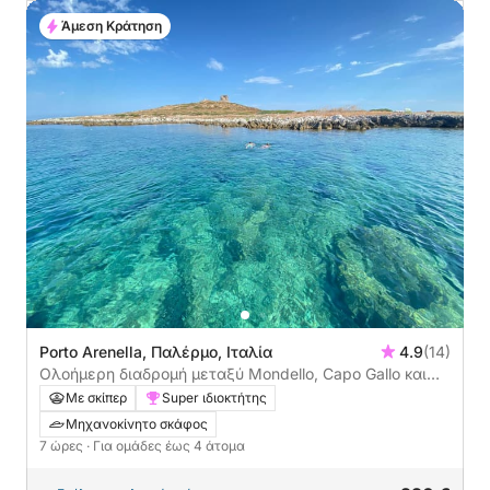
Άμεση Κράτηση
Porto Arenella, Παλέρμο, Ιταλία
4.9
(14)
Ολοήμερη διαδρομή μεταξύ Mondello, Capo Gallo και
του Σπηλαίου Πετρελαίου
Με σκίπερ
Super ιδιοκτήτης
Μηχανοκίνητο σκάφος
7 ώρες
· Για ομάδες έως 4 άτομα