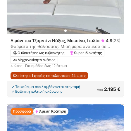
Λιμάνι του Τζαρντίνι Νάξος, Μεσσίνα, Ιταλία
4.8
(23)
Θαύματα της θάλασσας: Μισή μέρα ανάμεσα σε
σπηλιές, Faraglioni και κολύμβηση με αναπνευστήρα
Ο ιδιοκτήτης ως κυβερνήτης
Super ιδιοκτήτης
στην Ταορμίνα
Μηχανοκίνητο σκάφος
4 ώρες
· Για ομάδες έως 12 άτομα
Κλείστηκε 1 φορές τις τελευταίες 24 ώρες
Τα καύσιμα περιλαμβάνονται στην τιμή
2.195 €
Από
Ευέλικτη πολιτική ακύρωσης
Προσφορά
Άμεση Κράτηση