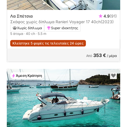
Λα Σπέτσια
4.9
(91)
Σκάφος χωρίς δίπλωμα Ranieri Voyager 17 40ch
(2023)
Χωρίς δίπλωμα
Super ιδιοκτήτης
5 άτομα
· 40 ch
· 5.5 m
Κλείστηκε 5 φορές τις τελευταίες 24 ώρες
353 €
Από
/ μέρα
Άμεση Κράτηση