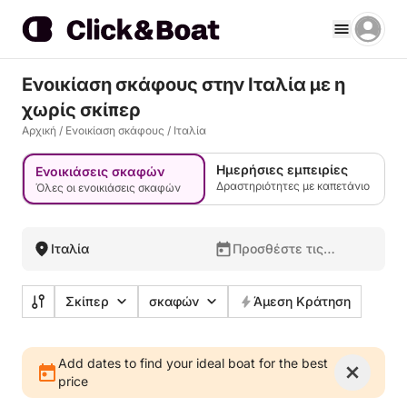
Ενοικίαση σκάφους στην Ιταλία με η
χωρίς σκίπερ
Αρχική
/
Ενοικίαση σκάφους
/
Ιταλία
Ημερήσιες εμπειρίες
Ενοικιάσεις σκαφών
Δραστηριότητες με καπετάνιο
Όλες οι ενοικιάσεις σκαφών
Ιταλία
Προσθέστε τις
ημερομηνίες σας
Σκίπερ
σκαφών
Άμεση Κράτηση
Add dates to find your ideal boat for the best
price