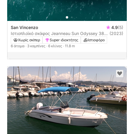
San Vincenzo
4.9
(5)
Ιστιοπλοϊκό σκάφος Jeanneau Sun Odyssey 380
(2023)
12m
Χωρίς σκίπερ
Super ιδιοκτήτης
Ιστιοφόρο
6 άτομα
· 3 καμπίνες
· 6 κλίνες
· 11.8 m