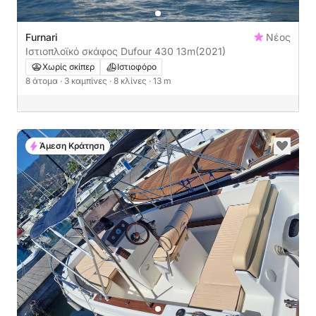
Furnari
Νέος
Ιστιοπλοϊκό σκάφος Dufour 430 13m
(2021)
Χωρίς σκίπερ
Ιστιοφόρο
8 άτομα
· 3 καμπίνες
· 8 κλίνες
· 13 m
Άμεση Κράτηση