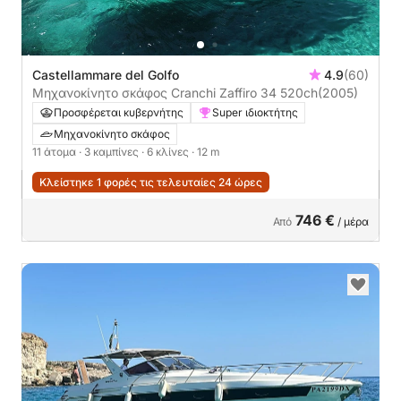
Castellammare del Golfo
4.9
(60)
Μηχανοκίνητο σκάφος Cranchi Zaffiro 34 520ch
(2005)
Προσφέρεται κυβερνήτης
Super ιδιοκτήτης
Μηχανοκίνητο σκάφος
11 άτομα
· 3 καμπίνες
· 6 κλίνες
· 12 m
Κλείστηκε 1 φορές τις τελευταίες 24 ώρες
746 €
Από
/ μέρα