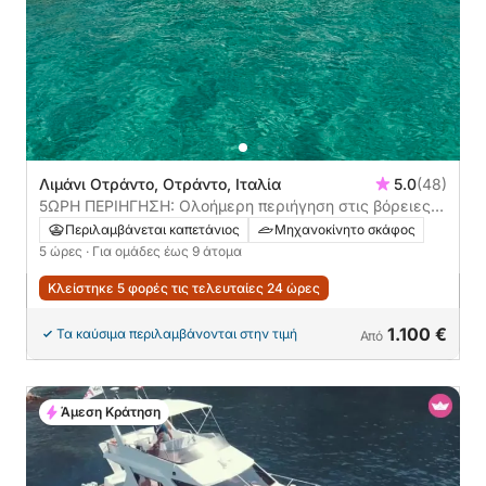
Λιμάνι Οτράντο, Οτράντο, Ιταλία
5.0
(48)
5ΩΡΗ ΠΕΡΙΗΓΗΣΗ: Ολοήμερη περιήγηση στις βόρειες
και νότιες ακτές με γκουρμέ γεύμα **συνιστάται**
Περιλαμβάνεται καπετάνιος
Μηχανοκίνητο σκάφος
5 ώρες
· Για ομάδες έως 9 άτομα
Κλείστηκε 5 φορές τις τελευταίες 24 ώρες
1.100 €
Τα καύσιμα περιλαμβάνονται στην τιμή
Από
Άμεση Κράτηση