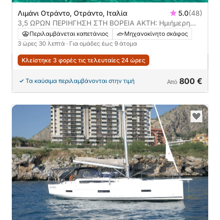
Λιμάνι Οτράντο, Οτράντο, Ιταλία
5.0
(48)
3,5 ΩΡΩΝ ΠΕΡΙΗΓΗΣΗ ΣΤΗ ΒΟΡΕΙΑ ΑΚΤΗ: Ημιήμερη
περιήγηση βόρεια του Οτράντο με απεριτίφ
Περιλαμβάνεται καπετάνιος
Μηχανοκίνητο σκάφος
**συνιστάται**
3 ώρες 30 λεπτά
· Για ομάδες έως 9 άτομα
Κλείστηκε 3 φορές τις τελευταίες 24 ώρες
800 €
Τα καύσιμα περιλαμβάνονται στην τιμή
Από