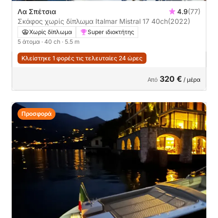
Λα Σπέτσια
4.9
(77)
Σκάφος χωρίς δίπλωμα Italmar Mistral 17 40ch
(2022)
Χωρίς δίπλωμα
Super ιδιοκτήτης
5 άτομα
· 40 ch
· 5.5 m
Κλείστηκε 1 φορές τις τελευταίες 24 ώρες
320 €
Από
/ μέρα
Προσφορά