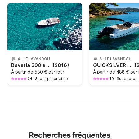
4
·
LE LAVANDOU
6
·
LE LAVANDOU
Bavaria 300 sport
(2016)
QUICKSILVER S555
(
À partir de
580 € par jour
À partir de
488 € par 
24
·
Super propriétaire
10
·
Super propr
Recherches fréquentes