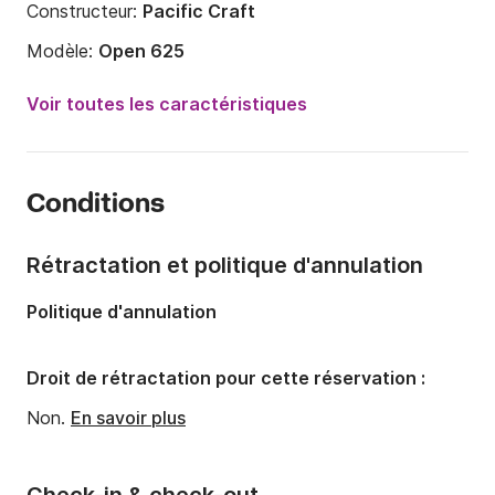
Constructeur:
Pacific Craft
Modèle:
Open 625
Puissance moteur:
115cv
Voir toutes les caractéristiques
Longueur:
6.25m
Année:
2022
Conditions
Capacité à bord:
7 personnes
Rétractation et politique d'annulation
Politique d'annulation
Droit de rétractation pour cette réservation :
Non.
En savoir plus