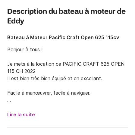
Description du bateau à moteur de
Eddy
Bateau à Moteur Pacific Craft Open 625 115cv
Bonjour à tous !

Je mets à la location ce PACIFIC CRAFT 625 OPEN 
115 CH 2022

Il est bien très bien équipé et en excellant.

Facile à manœuvrer, facile à naviguer.

Le PC 625 est un bijou en terme d'agreement. 
Ludique, simple à utiliser, et avec un un passage en 
Lire la suite
mer très souple, ce bateau est une vraie "boite à 
bonheur". On sait tout de suite que l'on va passer une 