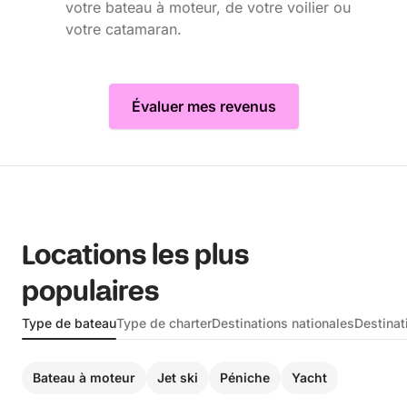
votre bateau à moteur, de votre voilier ou
votre catamaran.
Évaluer mes revenus
Locations les plus
populaires
Type de bateau
Type de charter
Destinations nationales
Destinat
Bateau à moteur
Jet ski
Péniche
Yacht