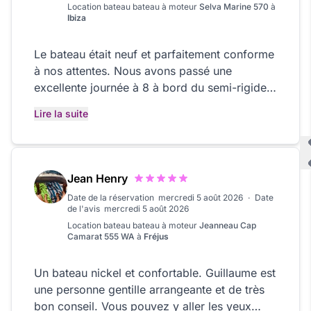
Location bateau
bateau à moteur
Selva Marine 570
à
Ibiza
Le bateau était neuf et parfaitement conforme
à nos attentes. Nous avons passé une
excellente journée à 8 à bord du semi-rigide
de Juan. Je recommande vivement cette
Lire la suite
location à toutes les personnes souhaitant
découvrir Ibiza et ses magnifiques alentours
en bateau. Une expérience à refaire sans
hésiter !
Jean Henry
Date de la réservation
mercredi 5 août 2026
·
Date
de l'avis
mercredi 5 août 2026
Location bateau
bateau à moteur
Jeanneau Cap
Camarat 555 WA
à
Fréjus
Un bateau nickel et confortable. Guillaume est
une personne gentille arrangeante et de très
bon conseil. Vous pouvez y aller les yeux