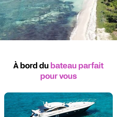
Guadeloupe
Le paradis à portée de voile
À bord du
bateau parfait
pour vous
Découvrir