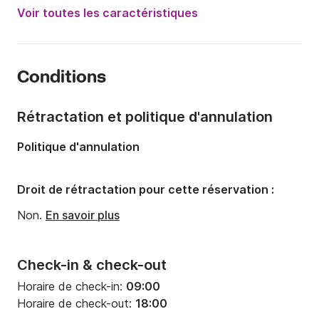
Puissance moteur:
225cv
Voir toutes les caractéristiques
Longueur:
7m
Année:
2014
Conditions
Capacité à bord:
10 personnes
Rétractation et politique d'annulation
Politique d'annulation
Droit de rétractation pour cette réservation :
Non.
En savoir plus
Check-in & check-out
Horaire de check-in:
09:00
Horaire de check-out:
18:00