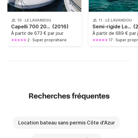
10
·
LE LAVANDOU
11
·
LE LAVANDOU
Capelli 700 200 CH AVENTHUR
(2016)
Semi-rigide Lomac 790 300cv
(
À partir de
673 € par jour
À partir de
689 € par 
2
·
Super propriétaire
17
·
Super propr
Recherches fréquentes
Location bateau sans permis Côte d'Azur