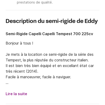
prestations de qualité.
Description du semi-rigide de Eddy
Semi-Rigide Capelli Capelli Tempest 700 225cv
Bonjour à tous !

Je mets à la location ce semi-rigide de la série des 
Tempest, la plus réputée du constructeur italien.

Il est bien très bien équipé et en excellant état car 
très récent (2014).

Facile à manoeuvrer, facile à naviguer.

Le Capelli 700 est un bijou en terme d'agréement. 
Ludique, simple à utiliser, et avec un un passage en 
Lire la suite
mer très souple, ce bateau est une vraie "boite à 