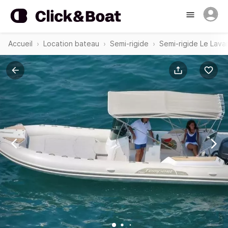
Accueil
Location bateau
Semi-rigide
Semi-rigide Le Lav