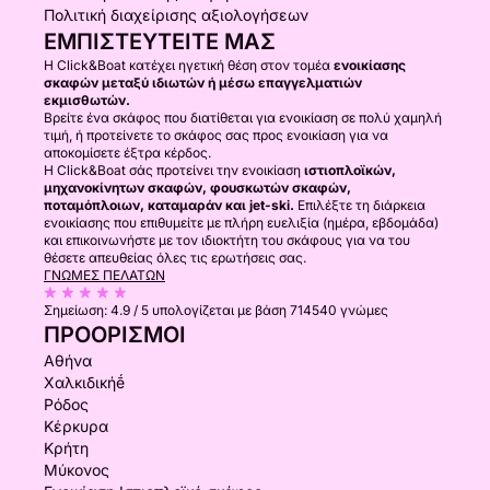
Πολιτική διαχείρισης αξιολογήσεων
ΕΜΠΙΣΤΕΥΤΕΊΤΕ ΜΑΣ
Η Click&Boat κατέχει ηγετική θέση στον τομέα
ενοικίασης
σκαφών μεταξύ ιδιωτών ή μέσω επαγγελματιών
εκμισθωτών.
Βρείτε ένα σκάφος που διατίθεται για ενοικίαση σε πολύ χαμηλή
τιμή, ή προτείνετε το σκάφος σας προς ενοικίαση για να
αποκομίσετε έξτρα κέρδος.
Η Click&Boat σάς προτείνει την ενοικίαση
ιστιοπλοϊκών,
μηχανοκίνητων σκαφών, φουσκωτών σκαφών,
ποταμόπλοιων, καταμαράν και jet-ski.
Επιλέξτε τη διάρκεια
ενοικίασης που επιθυμείτε με πλήρη ευελιξία (ημέρα, εβδομάδα)
και επικοινωνήστε με τον ιδιοκτήτη του σκάφους για να του
θέσετε απευθείας όλες τις ερωτήσεις σας.
ΓΝΏΜΕΣ ΠΕΛΑΤΏΝ
Σημείωση:
4.9 / 5
υπολογίζεται με βάση 714540 γνώμες
ΠΡΟΟΡΙΣΜΟΊ
Αθήνα
Χαλκιδικήḗ
Ρόδος
Κέρκυρα
Κρήτη
Μύκονος