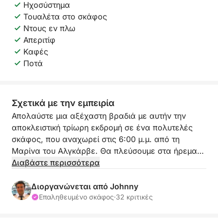
Ηχοσύστημα
Τουαλέτα στο σκάφος
Ντους εν πλω
Απεριτίφ
Καφές
Ποτά
Σχετικά με την εμπειρία
Απολαύστε μια αξέχαστη βραδιά με αυτήν την
αποκλειστική τρίωρη εκδρομή σε ένα πολυτελές
σκάφος, που αναχωρεί στις 6:00 μ.μ. από τη
Μαρίνα του Αλγκάρβε. Θα πλεύσουμε στα ήρεμα
νερά της Ρία Φορμόζα και των γύρω περιοχών
Διαβάστε περισσότερα
καθώς δύει ο ήλιος, δημιουργώντας το τέλειο
σκηνικό για χαλάρωση, γιορτή ή απλώς
Διοργανώνεται από Johnny
περισυλλογή.
Επαληθευμένο σκάφος
·
32 κριτικές