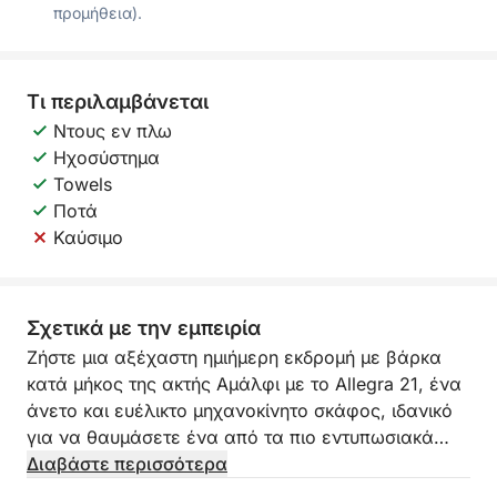
προμήθεια).
Τι περιλαμβάνεται
Ντους εν πλω
Ηχοσύστημα
Towels
Ποτά
Καύσιμο
Σχετικά με την εμπειρία
Ζήστε μια αξέχαστη ημιήμερη εκδρομή με βάρκα
κατά μήκος της ακτής Αμάλφι με το Allegra 21, ένα
άνετο και ευέλικτο μηχανοκίνητο σκάφος, ιδανικό
για να θαυμάσετε ένα από τα πιο εντυπωσιακά
τμήματα ακτογραμμής στον κόσμο από τη
Διαβάστε περισσότερα
θάλασσα. Αυτή η εμπειρία είναι ιδανική για όσους