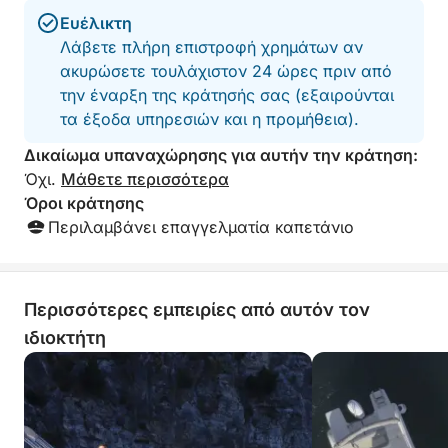
Bluetooth, θύρες USB, σκάλα επιβίβασης και
Ευέλικτη
ψυγείο.
Λάβετε πλήρη επιστροφή χρημάτων αν
ακυρώσετε τουλάχιστον 24 ώρες πριν από
Η τιμή περιλαμβάνει το σκάφος, τα καύσιμα, τον
την έναρξη της κράτησής σας (εξαιρούνται
καπετάνιο, τα ποτά στο πλοίο και τις πετσέτες
τα έξοδα υπηρεσιών και η προμήθεια).
θαλάσσης, για μια εντελώς ξέγνοιαστη εμπειρία.
Δικαίωμα υπαναχώρησης για αυτήν την κράτηση:
Μια τέλεια εκδρομή για ζευγάρια, οικογένειες ή
Όχι.
Μάθετε περισσότερα
μικρές ομάδες που θέλουν να ζήσουν την ακτή
Όροι κράτησης
Αμάλφι από τη θάλασσα με έναν απλό,
Περιλαμβάνει επαγγελματία καπετάνιο
χαλαρωτικό και αυθεντικό τρόπο.
Δεν περιλαμβάνονται καύσιμα.
Περισσότερες εμπειρίες από αυτόν τον
ιδιοκτήτη