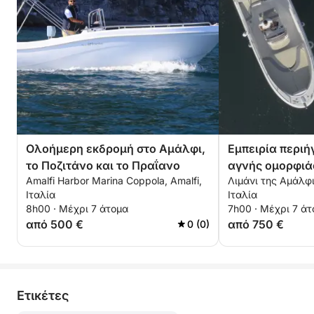
Ολοήμερη εκδρομή στο Αμάλφι,
Εμπειρία περιή
το Ποζιτάνο και το Πραΐανο
αγνής ομορφιά
Amalfi Harbor Marina Coppola, Amalfi,
Λιμάνι της Αμάλφ
Ιταλία
Ιταλία
8h00 · Μέχρι 7 άτομα
7h00 · Μέχρι 7 ά
από 500 €
από 750 €
0 (0)
Eτικέτες