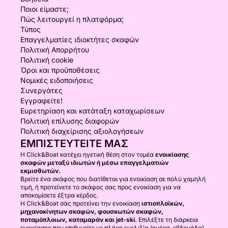
Ποιοι είμαστε;
Πώς λειτουργεί η πλατφόρμα;
Τύπος
Επαγγελματίες ιδιοκτήτες σκαφών
Πολιτική Απορρήτου
Πολιτική cookie
Όροι και προϋποθέσεις
Νομικές ειδοποιήσεις
Συνεργάτες
Εγγραφείτε!
Ευρετηρίαση και κατάταξη καταχωρίσεων
Πολιτική επίλυσης διαφορών
Πολιτική διαχείρισης αξιολογήσεων
ΕΜΠΙΣΤΕΥΤΕΊΤΕ ΜΑΣ
Η Click&Boat κατέχει ηγετική θέση στον τομέα
ενοικίασης
σκαφών μεταξύ ιδιωτών ή μέσω επαγγελματιών
εκμισθωτών.
Βρείτε ένα σκάφος που διατίθεται για ενοικίαση σε πολύ χαμηλή
τιμή, ή προτείνετε το σκάφος σας προς ενοικίαση για να
αποκομίσετε έξτρα κέρδος.
Η Click&Boat σάς προτείνει την ενοικίαση
ιστιοπλοϊκών,
μηχανοκίνητων σκαφών, φουσκωτών σκαφών,
ποταμόπλοιων, καταμαράν και jet-ski.
Επιλέξτε τη διάρκεια
ενοικίασης που επιθυμείτε με πλήρη ευελιξία (ημέρα, εβδομάδα)