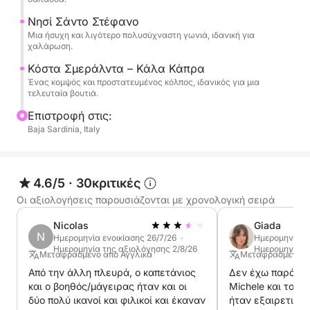
μήκος κομψών και γραφικών ακτογραμμών μέχρι
Νησί Σάντο Στέφανο
να φτάσουμε σε αποκλειστικούς κόλπους όπως η
Μια ήσυχη και λιγότερο πολυσύχναστη γωνιά, ιδανική για
χαλάρωση.
Cala Capra και το νησί Santo Stefano, ιδανικοί για
μια τελευταία στάση πριν την επιστροφή.
Κόστα Σμεράλντα – Κάλα Κάπρα
Ένας κομψός και προστατευμένος κόλπος, ιδανικός για μια
τελευταία βουτιά.
Μια ολοκληρωμένη εμπειρία που συνδυάζει τα πιο
όμορφα νερά του αρχιπελάγους με την κομψότητα
Επιστροφή στις:
Baja Sardinia, Italy
της Costa Smeralda, ιδανική για όσους αναζητούν
μια αξέχαστη μέρα σε ένα σκάφος.
4.6/5
·
30κριτικές
Οι αξιολογήσεις παρουσιάζονται με χρονολογική σειρά
Nicolas
Giada
N
Ημερομηνία ενοικίασης 26/7/26 ·
Ημερομηνία εν
Ημερομηνία της αξιολόγησης 2/8/26
Ημερομηνία τ
Μεταφρασμένο από Αγγλικά
Μεταφρασμένο απ
Από την άλλη πλευρά, ο καπετάνιος
Δεν έχω παράπον
και ο βοηθός/μάγειρας ήταν και οι
Michele και τον σε
δύο πολύ ικανοί και φιλικοί και έκαναν
ήταν εξαιρετικοί