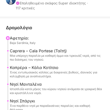
χαλάρωση, ανάμεσα σε κρυστάλλινα νερά,
Επαληθευμένο σκάφος
·
Super ιδιοκτήτης ·
117 κριτικές
κρυμμένους όρμους και μοναδικά φυσικά τοπία.
Το ιστιοπλοϊκό ξεκινά προς την Caprera, ένα από
τα πιο μαγευτικά νησιά του αρχιπελάγους, διάσημο
Δρομολόγιο
για τις παρθένες παραλίες του και τη θάλασσα
Αφετηρία:
που θυμίζει Καραϊβική. Εδώ βρίσκονται μερικοί από
Baja Sardinia, Italy
τους πιο εμβληματικούς κόλπους της Σαρδηνίας,
ιδανικοί για κολύμπι και κολύμβηση με
Caprera – Cala Portese (Ταϊτή)
Μια υπέροχη παραλία με καθαρή άμμο και τιρκουάζ νερά, από τις
αναπνευστήρα.
πιο διάσημες του νησιού.
Καπρέρα – Κάλα Κοτίτσιο
Η εκδρομή συνεχίζεται προς τη La Maddalena και
Ένας εντυπωσιακός κόλπος με διαφανείς βυθούς, ιδανικός για
το νησί Spargi, όπου η φύση παραμένει ανέγγιχτη
κολύμβηση με αναπνευστήρα.
και οι παραλίες προσφέρουν μαγευτικά τοπία. Καθ'
Νησί Μανταλένα
όλη τη διάρκεια της ημέρας, έχουν
Ιστιοπλοΐα κατά μήκος του κύριου νησιού ανάμεσα σε γραφική θέα
προγραμματιστεί αρκετές στάσεις για κολύμπι και
και κρυστάλλινα νερά.
χαλάρωση στο πλοίο, απολαμβάνοντας τον ήλιο
Νησί Σπάργκι
και την τιρκουάζ θάλασσα. Το απόγευμα,
Ένα παρθένο νησί με παραδεισένιες παραλίες και καθαρή
επιστρέφουμε στην Costa Smeralda, πλέοντας κατά
θάλασσα.