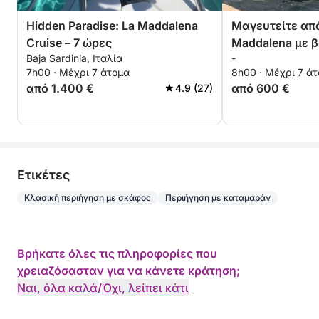
Hidden Paradise: La Maddalena
Μαγευτείτε απ
Cruise – 7 ώρες
Maddalena με 
Baja Sardinia, Ιταλία
-
Μπάχα Σαρδην
7h00 · Μέχρι 7 άτομα
8h00 · Μέχρι 7 ά
από 1.400 €
από 600 €
4.9 (27)
Eτικέτες
Κλασική περιήγηση με σκάφος
Περιήγηση με καταμαράν
Βρήκατε όλες τις πληροφορίες που
χρειαζόσασταν για να κάνετε κράτηση;
Ναι, όλα καλά
/
Όχι, λείπει κάτι