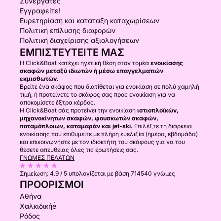
Συνεργάτες
Εγγραφείτε!
Ευρετηρίαση και κατάταξη καταχωρίσεων
Πολιτική επίλυσης διαφορών
Πολιτική διαχείρισης αξιολογήσεων
ΕΜΠΙΣΤΕΥΤΕΊΤΕ ΜΑΣ
Η Click&Boat κατέχει ηγετική θέση στον τομέα
ενοικίασης
σκαφών μεταξύ ιδιωτών ή μέσω επαγγελματιών
εκμισθωτών.
Βρείτε ένα σκάφος που διατίθεται για ενοικίαση σε πολύ χαμηλή
τιμή, ή προτείνετε το σκάφος σας προς ενοικίαση για να
αποκομίσετε έξτρα κέρδος.
Η Click&Boat σάς προτείνει την ενοικίαση
ιστιοπλοϊκών,
μηχανοκίνητων σκαφών, φουσκωτών σκαφών,
ποταμόπλοιων, καταμαράν και jet-ski.
Επιλέξτε τη διάρκεια
ενοικίασης που επιθυμείτε με πλήρη ευελιξία (ημέρα, εβδομάδα)
και επικοινωνήστε με τον ιδιοκτήτη του σκάφους για να του
θέσετε απευθείας όλες τις ερωτήσεις σας.
ΓΝΏΜΕΣ ΠΕΛΑΤΏΝ
Σημείωση:
4.9 / 5
υπολογίζεται με βάση 714540 γνώμες
ΠΡΟΟΡΙΣΜΟΊ
Αθήνα
Χαλκιδικήḗ
Ρόδος