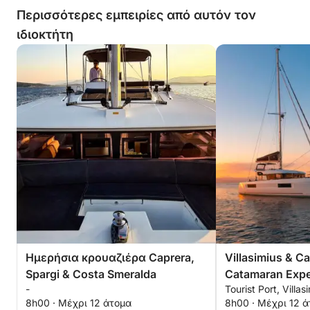
των πραγμάτων που πρέπει να
Περισσότερες εμπειρίες από αυτόν τον
γνωρίζουμε για να σχεδιάσουμε το
ιδιοκτήτη
δρομολόγιο (π.χ. επιλογές
αγκυροβολίας σε δημόσια
σημαδούρα, ιδιωτική σημαδούρα ή
μαρίνα με πλεονεκτήματα και
μειονεκτήματα) - της γνώσης των
διαφορετικών επιλογών με τα
σχετικά έξοδα (π.χ. να κάνουμε τα
ψώνια μόνοι μας και πού έναντι του
να τα κάνει το πλήρωμα, επιλογές για
να φτάσουμε εκεί π.χ. ταξί, ενοικίαση
αυτοκινήτου με κατά προσέγγιση
κόστος) Όσον αφορά την κατάσταση
του σκάφους, ένα από τα μπάνια είχε
μια πολύ άσχημη μυρωδιά που ήταν
αρκετά δυσάρεστη.
Ημερήσια κρουαζιέρα Caprera,
Villasimius & C
Spargi & Costa Smeralda
Catamaran Expe
-
Tourist Port, Villasi
8h00 · Μέχρι 12 άτομα
8h00 · Μέχρι 12 