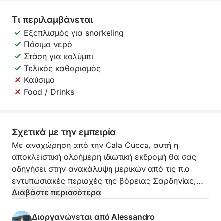
Τι περιλαμβάνεται
Εξοπλισμός για snorkeling
Πόσιμο νερό
Στάση για κολύμπι
Τελικός καθαρισμός
Καύσιμο
Food / Drinks
Σχετικά με την εμπειρία
Με αναχώρηση από την Cala Cucca, αυτή η
αποκλειστική ολοήμερη ιδιωτική εκδρομή θα σας
οδηγήσει στην ανακάλυψη μερικών από τις πιο
εντυπωσιακές περιοχές της βόρειας Σαρδηνίας,
ανάμεσα στο Αρχιπέλαγος Maddalena και την
Διαβάστε περισσότερα
Costa Smeralda. Μια μέρα σχεδιασμένη για όσους
θέλουν να ζήσουν τη θάλασσα σε απόλυτη
Διοργανώνεται από Alessandro