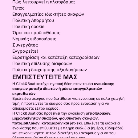
Πώς λειτουργεί η πλατφόρμα;
Τύπος
Επαγγελματίες ιδιοκτήτες σκαφών
Πολιτική Απορρήτου
Πολιτική cookie
Όροι και προϋποθέσεις
Νομικές ειδοποιήσεις
Συνεργάτες
Εγγραφείτε!
Ευρετηρίαση και κατάταξη καταχωρίσεων
Πολιτική επίλυσης διαφορών
Πολιτική διαχείρισης αξιολογήσεων
ΕΜΠΙΣΤΕΥΤΕΊΤΕ ΜΑΣ
Η Click&Boat κατέχει ηγετική θέση στον τομέα
ενοικίασης
σκαφών μεταξύ ιδιωτών ή μέσω επαγγελματιών
εκμισθωτών.
Βρείτε ένα σκάφος που διατίθεται για ενοικίαση σε πολύ χαμηλή
τιμή, ή προτείνετε το σκάφος σας προς ενοικίαση για να
αποκομίσετε έξτρα κέρδος.
Η Click&Boat σάς προτείνει την ενοικίαση
ιστιοπλοϊκών,
μηχανοκίνητων σκαφών, φουσκωτών σκαφών,
ποταμόπλοιων, καταμαράν και jet-ski.
Επιλέξτε τη διάρκεια
ενοικίασης που επιθυμείτε με πλήρη ευελιξία (ημέρα, εβδομάδα)
και επικοινωνήστε με τον ιδιοκτήτη του σκάφους για να του
θέσετε απευθείας όλες τις ερωτήσεις σας.