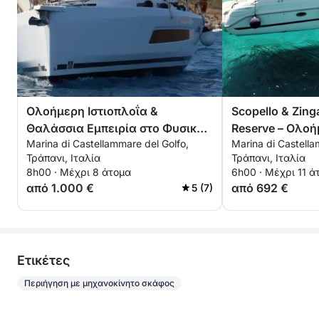
Ολοήμερη Ιστιοπλοΐα &
Scopello & Zing
Θαλάσσια Εμπειρία στο Φυσικό
Reserve – Ολο
Marina di Castellammare del Golfo,
Marina di Castella
Καταφύγιο Zingaro
Τράπανι, Ιταλία
Τράπανι, Ιταλία
8h00 · Μέχρι 8 άτομα
6h00 · Μέχρι 11 ά
από 1.000 €
από 692 €
5 (7)
Eτικέτες
Περιήγηση με μηχανοκίνητο σκάφος