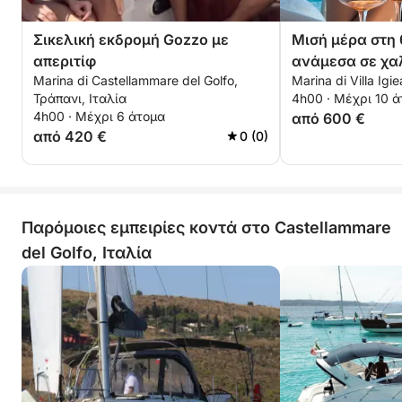
Σικελική εκδρομή Gozzo με
Μισή μέρα στη
απεριτίφ
ανάμεσα σε χα
Marina di Castellammare del Golfo,
Marina di Villa Ig
απεριτίφ
Τράπανι, Ιταλία
4h00 · Μέχρι 10 
4h00 · Μέχρι 6 άτομα
από 600 €
από 420 €
0 (0)
Παρόμοιες εμπειρίες κοντά στο Castellammare
del Golfo, Ιταλία