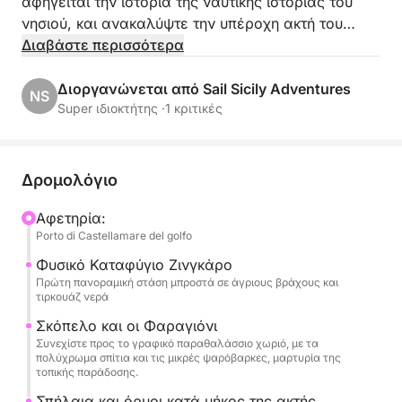
αφηγείται την ιστορία της ναυτικής ιστορίας του
νησιού, και ανακαλύψτε την υπέροχη ακτή του
Παλέρμο από μια μοναδική οπτική γωνία.
Διαβάστε περισσότερα
Η κρουαζιέρα ακολουθεί τη βόρεια ακτή, με
Διοργανώνεται από Sail Sicily Adventures
NS
γραφικές στάσεις στη Villa Igiea, ένα εκλεπτυσμένο
Super ιδιοκτήτης ·
1 κριτικές
σύμβολο του αρ νουβό στιλ του Παλέρμο, στη
Vergine Maria, ένα γραφικό παραθαλάσσιο χωριό,
και στο Mondello, γνωστό για τα τιρκουάζ νερά και
Δρομολόγιο
τη χρυσή παραλία του.
Αφετηρία:
Porto di Castellamare del golfo
Κατά τη διάρκεια της εκδρομής, μπορείτε να
χαλαρώσετε και να απολαύσετε τη θάλασσα, με
Φυσικό Καταφύγιο Ζινγκάρο
την ευκαιρία να κολυμπήσετε στα κρυστάλλινα
Πρώτη πανοραμική στάση μπροστά σε άγριους βράχους και
τιρκουάζ νερά
νερά, να απολαύσετε τον ήλιο και να ακούσετε
ιστορίες της περιοχής.
Σκόπελο και οι Φαραγιόνι
Συνεχίστε προς το γραφικό παραθαλάσσιο χωριό, με τα
πολύχρωμα σπίτια και τις μικρές ψαρόβαρκες, μαρτυρία της
Επί του πλοίου θα σερβιριστεί ένα γεύμα με τυπικά
τοπικής παράδοσης.
σικελικά προϊόντα, συνοδευόμενο από δροσιστικά
Σπήλαια και όρμοι κατά μήκος της ακτής