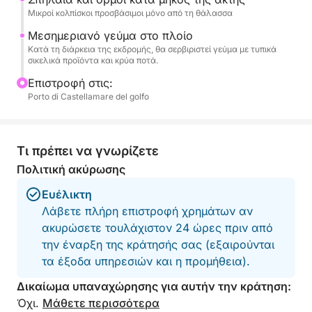
ποτά, για να ολοκληρωθεί η εμπειρία με τις
Μικροί κολπίσκοι προσβάσιμοι μόνο από τη θάλασσα
αυθεντικές γεύσεις της τοπικής παράδοσης.
Μεσημεριανό γεύμα στο πλοίο
Κατά τη διάρκεια της εκδρομής, θα σερβιριστεί γεύμα με τυπικά
Μια ιδανική δραστηριότητα για ζευγάρια,
σικελικά προϊόντα και κρύα ποτά.
οικογένειες και μικρές ομάδες, ιδανική για όσους
Επιστροφή στις:
θέλουν να ζήσουν την παραλία του Παλέρμο μέσα
Porto di Castellamare del golfo
στην παράδοση, τη γεύση και την ομορφιά.
Τι πρέπει να γνωρίζετε
Πολιτική ακύρωσης
Ευέλικτη
Λάβετε πλήρη επιστροφή χρημάτων αν
ακυρώσετε τουλάχιστον 24 ώρες πριν από
την έναρξη της κράτησής σας (εξαιρούνται
τα έξοδα υπηρεσιών και η προμήθεια).
Δικαίωμα υπαναχώρησης για αυτήν την κράτηση:
Όχι.
Μάθετε περισσότερα