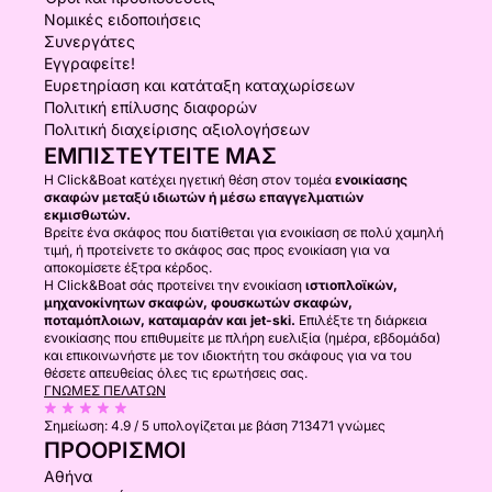
Νομικές ειδοποιήσεις
Συνεργάτες
Εγγραφείτε!
Ευρετηρίαση και κατάταξη καταχωρίσεων
Πολιτική επίλυσης διαφορών
Πολιτική διαχείρισης αξιολογήσεων
ΕΜΠΙΣΤΕΥΤΕΊΤΕ ΜΑΣ
Η Click&Boat κατέχει ηγετική θέση στον τομέα
ενοικίασης
σκαφών μεταξύ ιδιωτών ή μέσω επαγγελματιών
εκμισθωτών.
Βρείτε ένα σκάφος που διατίθεται για ενοικίαση σε πολύ χαμηλή
τιμή, ή προτείνετε το σκάφος σας προς ενοικίαση για να
αποκομίσετε έξτρα κέρδος.
Η Click&Boat σάς προτείνει την ενοικίαση
ιστιοπλοϊκών,
μηχανοκίνητων σκαφών, φουσκωτών σκαφών,
ποταμόπλοιων, καταμαράν και jet-ski.
Επιλέξτε τη διάρκεια
ενοικίασης που επιθυμείτε με πλήρη ευελιξία (ημέρα, εβδομάδα)
και επικοινωνήστε με τον ιδιοκτήτη του σκάφους για να του
θέσετε απευθείας όλες τις ερωτήσεις σας.
ΓΝΏΜΕΣ ΠΕΛΑΤΏΝ
Σημείωση:
4.9 / 5
υπολογίζεται με βάση 713471 γνώμες
ΠΡΟΟΡΙΣΜΟΊ
Αθήνα