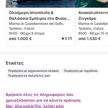
Ολοήμερη Ιστιοπλοΐα &
Ανακαλύπτοντα
Θαλάσσια Εμπειρία στο Φυσικό
Ζινγκάρο
Marina di Castellammare del Golfo,
Marina di Castella
Καταφύγιο Zingaro
Τράπανι, Ιταλία
Τράπανι, Ιταλία
8h00 · Μέχρι 8 άτομα
8h00 · Μέχρι 10 
από 1.000 €
από 1.530 €
5 (7)
Eτικέτες
Περιήγηση με μηχανοκίνητο σκάφος
Περιήγηση με ταχύπλοο
Περιήγηση σε πολυτελές γιοτ
Βρήκατε όλες τις πληροφορίες που
χρειαζόσασταν για να κάνετε κράτηση;
Ναι, όλα καλά
/
Όχι, λείπει κάτι