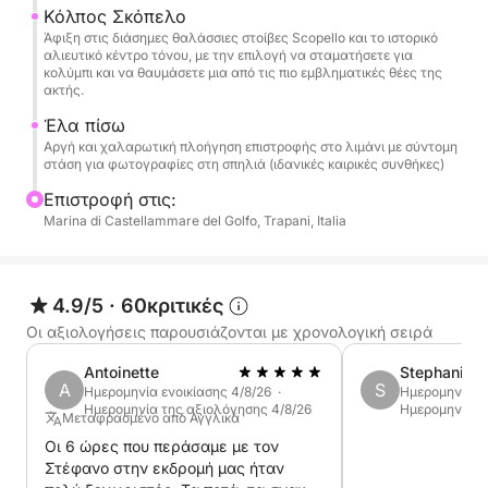
Κόλπος Σκόπελο
Η τιμή δεν περιλαμβάνει:
Άφιξη στις διάσημες θαλάσσιες στοίβες Scopello και το ιστορικό
αλιευτικό κέντρο τόνου, με την επιλογή να σταματήσετε για
κολύμπι και να θαυμάσετε μια από τις πιο εμβληματικές θέες της
- Λιμάνια προσέγγισης (επιλογή του πελάτη)
ακτής.
- Κόστος καυσίμων (το οποίο ποικίλλει ανάλογα με
Έλα πίσω
την επιλεγμένη εκδρομή)
Αργή και χαλαρωτική πλοήγηση επιστροφής στο λιμάνι με σύντομη
Ακολουθούν μερικές χρήσιμες πληροφορίες:
στάση για φωτογραφίες στη σπηλιά (ιδανικές καιρικές συνθήκες)
Επιστροφή στις:
2 διαθέσιμες εκδρομές:
Marina di Castellammare del Golfo, Trapani, Italia
Blue Grotto, Cala Vruca και Scopello, ή η
μεγαλύτερη: Blue Grotto, Cala Vruca, Scopello,
4.9/5
·
60κριτικές
Φυσικό Καταφύγιο Zingaro (η οποία περιλαμβάνει
Οι αξιολογήσεις παρουσιάζονται με χρονολογική σειρά
3 στάσεις, δηλαδή 6 συνολικά). Αυτό είναι το πιο
όμορφο δρομολόγιο για μένα. Αν έχετε άλλες
Antoinette
Stephanie
A
S
Ημερομηνία ενοικίασης 4/8/26 ·
Ημερομηνία εν
προτιμήσεις, ρωτήστε με.
Ημερομηνία της αξιολόγησης 4/8/26
Ημερομηνία τ
Μεταφρασμένο από Αγγλικά
Οι 6 ώρες που περάσαμε με τον
Κατά τη διάρκεια της εκδρομής, έχουν
Στέφανο στην εκδρομή μας ήταν
προγραμματιστεί στάσεις για κολύμπι, χαλάρωση