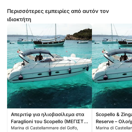
Περισσότερες εμπειρίες από αυτόν τον
ιδιοκτήτη
Απεριτίφ για ηλιοβασίλεμα στα
Scopello & Zing
Faraglioni του Scopello (ΜΕΓΙΣΤΟ
Reserve – Ολο
Marina di Castellammare del Golfo,
Marina di Castella
6 άτομα)