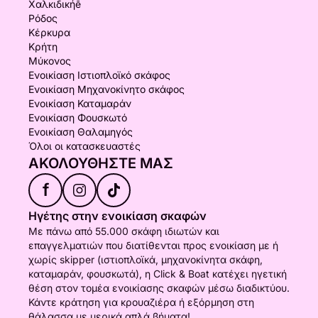
Χαλκιδικήḗ
Ρόδος
Κέρκυρα
Κρήτη
Μύκονος
Ενοικίαση Ιστιοπλοϊκό σκάφος
Ενοικίαση Μηχανοκίνητο σκάφος
Ενοικίαση Καταμαράν
Ενοικίαση Φουσκωτό
Ενοικίαση Θαλαμηγός
Όλοι οι κατασκευαστές
ΑΚΟΛΟΥΘΉΣΤΕ ΜΑΣ
f
Ηγέτης στην ενοικίαση σκαφών
Με πάνω από 55.000 σκάφη ιδιωτών και
επαγγελματιών που διατίθενται προς ενοικίαση με ή
χωρίς skipper (ιστιοπλοϊκά, μηχανοκίνητα σκάφη,
καταμαράν, φουσκωτά), η Click & Boat κατέχει ηγετική
θέση στον τομέα ενοικίασης σκαφών μέσω διαδικτύου.
Κάντε κράτηση για κρουαζιέρα ή εξόρμηση στη
θάλασσα με μερικά απλά βήματα!