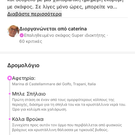
με σκάφος. Σε λίγες μόνο ώρες, μπορείτε να
βουτήξετε σε κρυστάλλινα νερά, να θαυμάσετε
Διαβάστε περισσότερα
εντυπωσιακούς βράχους και να απολαύσετε τη
θάλασσα σε απόλυτη ηρεμία.
Διοργανώνεται από caterina
Επαληθευμένο σκάφος
·
Super ιδιοκτήτης ·
60 κριτικές
Το ιστιοπλοϊκό θα σας μεταφέρει σε μαγευτικά
σημεία όπως η Cala Bianca, που θεωρείται ένας
από τους πιο όμορφους κόλπους της περιοχής, η
άγρια Cala Vruca, και ο διάσημος κόλπος του
Δρομολόγιο
Scopello, με τις εμβληματικές θαλάσσιες στοίβες
Αφετηρία:
και το ιστορικό ψάρεμα τόνου με θέα στη
Marina di Castellammare del Golfo, Trapani, Italia
θάλασσα.
Μπλε Σπήλαιο
Πρώτη στάση σε έναν από τους ομορφότερους κόλπους της
Διατίθενται ημερήσιες ενοικιάσεις.
περιοχής, διάσημο για τη σπηλιά του και τα κρυστάλλινα νερά του.
Ώρα για κολύμπι και χαλάρωση.
Η τιμή περιλαμβάνει:
Κάλα Βρούκα
Συνεχίστε προς αυτόν τον όρμο που περιβάλλεται από φυσικούς
Καπετάνιο
βράχους και κρυστάλλινη θάλασσα με τιρκουάζ βυθούς.