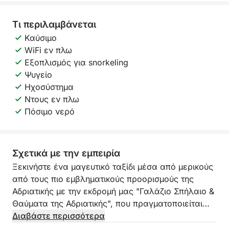
Τι περιλαμβάνεται
Καύσιμο
WiFi εν πλω
Εξοπλισμός για snorkeling
Ψυγείο
Ηχοσύστημα
Ντους εν πλω
Πόσιμο νερό
Σχετικά με την εμπειρία
Ξεκινήστε ένα μαγευτικό ταξίδι μέσα από μερικούς
από τους πιο εμβληματικούς προορισμούς της
Αδριατικής με την εκδρομή μας "Γαλάζιο Σπήλαιο &
Θαύματα της Αδριατικής", που πραγματοποιείται
καθημερινά από τις 10:00 έως τις 16:00. Αυτή η
Διαβάστε περισσότερα
αξέχαστη εξάωρη εκδρομή συνδυάζει τη φυσική