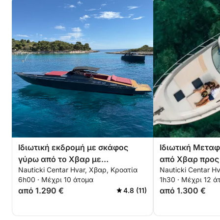
Ιδιωτική εκδρομή με σκάφος
Ιδιωτική Μετα
γύρω από το Χβαρ με
από Χβαρ προς
Nauticki Centar Hvar, Χβαρ, Κροατία
Nauticki Centar H
μηχανοκίνητο σκάφος
6h00 · Μέχρι 10 άτομα
1h30 · Μέχρι 12 ά
από 1.290 €
από 1.300 €
4.8 (11)