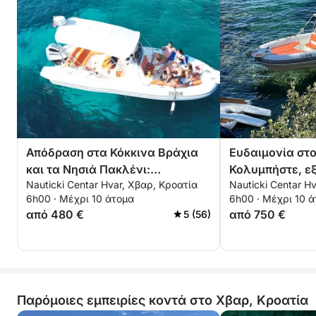
Απόδραση στα Κόκκινα Βράχια
Ευδαιμονία στο 
και τα Νησιά Πακλένι:
Κολυμπήστε, ε
Nauticki Centar Hvar, Χβαρ, Κροατία
Nauticki Centar H
Ιστιοπλοΐα, κολύμβηση με
χαλαρώστε στο 
6h00 · Μέχρι 10 άτομα
6h00 · Μέχρι 10 
αναπνευστήρα και απολαυστική
Rat
από 480 €
από 750 €
5 (56)
εμπειρία στην Αδριατική
Παρόμοιες εμπειρίες κοντά στο Χβαρ, Κροατία