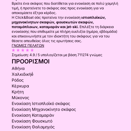
Βρείτε ένα σκάφος που διατίθεται για ενοικίαση σε πολύ χαμηλή
τιμή, ή προτείνετε το σκάφος σας προς ενοικίαση για να
αποκομίσετε έξτρα κέρδος.
Η Click&Boat σάς προτείνει την ενοικίαση
ιστιοπλοϊκών,
μηχανοκίνητων σκαφών, φουσκωτών σκαφών,
ποταμόπλοιων, καταμαράν και jet-ski.
Επιλέξτε τη διάρκεια
ενοικίασης που επιθυμείτε με πλήρη ευελιξία (ημέρα, εβδομάδα)
και επικοινωνήστε με τον ιδιοκτήτη του σκάφους για να του
θέσετε απευθείας όλες τις ερωτήσεις σας.
ΓΝΏΜΕΣ ΠΕΛΑΤΏΝ
Σημείωση:
4.9 / 5
υπολογίζεται με βάση 711274 γνώμες
ΠΡΟΟΡΙΣΜΟΊ
Αθήνα
Χαλκιδικήḗ
Ρόδος
Κέρκυρα
Κρήτη
Μύκονος
Ενοικίαση Ιστιοπλοϊκό σκάφος
Ενοικίαση Μηχανοκίνητο σκάφος
Ενοικίαση Καταμαράν
Ενοικίαση Φουσκωτό
Ενοικίαση Θαλαμηγός