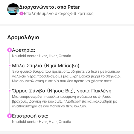
ομορφιά, την εξερεύνηση και την αναψυχή σε μια
Διοργανώνεται από Petar
τέλεια μέρα στη θάλασσα.
Επαληθευμένο σκάφος
·
56 κριτικές
Αναχωρώντας από το Χβαρ, θα κατευθυνθούμε
προς το παγκοσμίως διάσημο Γαλάζιο Σπήλαιο στο
Δρομολόγιο
νησί Μπίσεβο - μια λαμπερή θαλασσινή σπηλιά
όπου το φως του ήλιου μετατρέπει το νερό σε ένα
Αφετηρία:
Nauticki centar Hvar, Hvar, Croatia
λαμπρό ηλεκτρικό μπλε. Γίνετε μάρτυρες αυτού
του μαγικού φαινομένου από κοντά και τραβήξτε
Μπλε Σπηλιά (Νησί Μπίσεβο)
αξέχαστες φωτογραφίες σε ένα από τα πιο
Ένα φυσικό θαύμα που πρέπει οπωσδήποτε να δείτε με λαμπερά
γαλάζια νερά, προσβάσιμο με μια μικρή βάρκα μέχρι το σπήλαιο.
σουρεαλιστικά τοπία της Κροατίας.
Μια σουρεαλιστική εμπειρία που δεν πρέπει να χάσετε ποτέ.
Όρμος Στίνιβα (Νήσος Βις), νησιά Πακλένη
Μετά το Γαλάζιο Σπήλαιο, συνεχίζουμε να
Μια απομονωμένη παραλία κρυμμένη ανάμεσα σε ψηλούς
πλεύουμε στο αρχιπέλαγος Βις, σταματώντας σε
βράχους, ιδανική για κολύμπι, ηλιοθεραπεία και κολύμβηση με
αναπνευστήρα σε ένα παρθένο περιβάλλον.
κρυφές παραλίες, σμαραγδένιους όρμους και
σημεία για κολύμβηση με αναπνευστήρα που είναι
Επιστροφή στις:
προσβάσιμα μόνο με βάρκα. Απολαύστε την πλήρη
Nauticki centar Hvar, Hvar, Croatia
αξιοποίηση των σύγχρονων ανέσεων του σκάφους