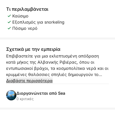
Τι περιλαμβάνεται
Καύσιμο
Εξοπλισμός για snorkeling
Πόσιμο νερό
Σχετικά με την εμπειρία
Επιβιβαστείτε για μια εκλεπτυσμένη απόδραση
κατά μήκος της Αλβανικής Ριβιέρας, όπου οι
εντυπωσιακοί βράχοι, τα κοσμοπολίτικα νερά και οι
κρυμμένες θαλάσσιες σπηλιές δημιουργούν το
τέλειο σκηνικό για μια πραγματικά αναβαθμισμένη
Διαβάστε περισσότερα
παράκτια εμπειρία. Αυτό το χαλαρό ταξίδι με πλοίο
διάρκειας 2 ωρών ξεκινά από τη μίνι αποβάθρα
Διοργανώνεται από Sea
της Χειμάρρας και ακολουθεί ένα από τα πιο
0 κριτικές
όμορφα τμήματα της ακτογραμμής της χώρας,
αποκαλύπτοντας απομονωμένους κόλπους και