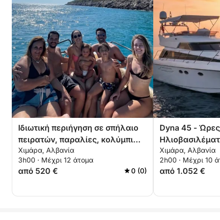
Ιδιωτική περιήγηση σε σπήλαιο
Dyna 45 - Ώρες
πειρατών, παραλίες, κολύμπι
Ηλιοβασιλέμα
Χιμάρα, Αλβανία
Χιμάρα, Αλβανία
και κολύμβηση με
3h00 · Μέχρι 12 άτομα
2h00 · Μέχρι 10 
αναπνευστήρα – Αποκλειστική
από 520 €
από 1.052 €
0 (0)
περιήγηση 3 ωρών