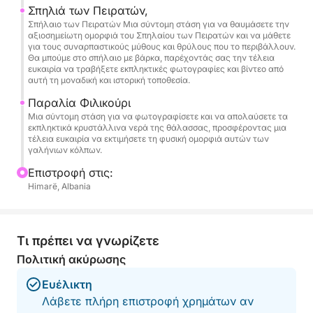
Σπηλιά των Πειρατών,
έτοιμοι να απολαύσετε.
Σπήλαιο των Πειρατών Μια σύντομη στάση για να θαυμάσετε την
αξιοσημείωτη ομορφιά του Σπηλαίου των Πειρατών και να μάθετε
Μία από τις πιο αποκλειστικές στιγμές της
για τους συναρπαστικούς μύθους και θρύλους που το περιβάλλουν.
Θα μπούμε στο σπήλαιο με βάρκα, παρέχοντάς σας την τέλεια
περιήγησης είναι η είσοδος με βάρκα στα Δίδυμα
ευκαιρία να τραβήξετε εκπληκτικές φωτογραφίες και βίντεο από
Σπήλαια του Αγίου Θεοδώρου και στο θρυλικό
αυτή τη μοναδική και ιστορική τοποθεσία.
Σπήλαιο των Πειρατών, γλιστρώντας σε αυτούς
Παραλία Φιλικούρι
τους φυσικούς θαλάμους για να ζήσετε την
Μια σύντομη στάση για να φωτογραφίσετε και να απολαύσετε τα
εκπληκτικά κρυστάλλινα νερά της θάλασσας, προσφέροντας μια
κλίμακα, το χρώμα και την ατμόσφαιρά τους από
τέλεια ευκαιρία να εκτιμήσετε τη φυσική ομορφιά αυτών των
το ίδιο το νερό. Είναι μια σπάνια προοπτική που
γαλήνιων κόλπων.
μετατρέπει την ακτογραμμή σε κάτι
Επιστροφή στις:
κινηματογραφικό και αξέχαστο.
Himarë, Albania
Φέρτε το αντηλιακό, το καπέλο και την πετσέτα
σας και αφήστε τη Ριβιέρα να κάνει τα υπόλοιπα.
Τι πρέπει να γνωρίζετε
Πολιτική ακύρωσης
Ευέλικτη
Λάβετε πλήρη επιστροφή χρημάτων αν