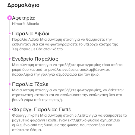
παρθένες παραλίες που δίνουν την αίσθηση ότι
Δρομολόγιο
είναι υπέροχα αποκομμένες από τα πλήθη.
Αφετηρία:
Himarë, Albania
Καθώς περνάτε από τη Χειμάρρα, την παραλία
Λιβάδι, την παραλία Ενυδρείο, την παραλία Τζάλι,
Παραλία Λιβάδι
τον Κόλπο Κρίσταλ, τον Κόλπο των Ζευγαριών, το
Παραλία Λιβάδι Μια σύντομη στάση για να θαυμάσετε την
εκπληκτική θέα και να φωτογραφίσετε το υπέροχο κάστρο της
Μυστικό Σπήλαιο, το Σπήλαιο του Περιστεριού, την
Χειμάρρας με θέα στον κόλπο.
παραλία Γκρίπε, το Σπήλαιο του Αγίου Θεοδώρου
Ενυδρείο Παραλίας
(Δίδυμα Σπήλαια), το Σπήλαιο των Πειρατών και
Μια σύντομη στάση για να τραβήξετε φωτογραφίες τόσο από τα
την παραλία Αλευρά, θα έχετε χρόνο να
μικρά όσο και από τα μεγάλα ενυδρεία, απολαμβάνοντας
παράλληλα την γαλήνια ατμόσφαιρα και τον ήλιο.
επιβραδύνετε και να απολαύσετε κάθε στάση. Το
δρομολόγιο έχει προσεκτικό ρυθμό, ώστε να
Παραλία Τζάλε
μπορείτε να κολυμπήσετε, να κάνετε
Μια σύντομη στάση για να τραβήξετε φωτογραφίες, να δείτε την
στρατιωτική κατοικία και να απολαύσετε την εκπληκτική θέα στα
αναπνευστήρα και να χαλαρώσετε στα πιο καθαρά
βουνά γύρω από την περιοχή.
νερά, με αξέχαστες στάσεις στον Κόλπο Κρίσταλ,
Φαράγγι Παραλίας Γκιπέ
το Μυστικό Σπήλαιο, το Σπήλαιο του Περιστεριού
Φαράγγι Γκρίπε Μια σύντομη στάση 5 λεπτών για να θαυμάσετε το
και την παραλία Αλευρά. Παρέχονται μάσκες για
μαγευτικό φαράγγι Γκρίπε, έναν εκπληκτικό φυσικό σχηματισμό
σμιλεμένο από τις δυνάμεις της φύσης, που προσφέρει ένα
κολύμβηση με αναπνευστήρα, μαζί με
απίστευτο θέαμα.
εμφιαλωμένο νερό, ώστε να μπορείτε να φτάσετε