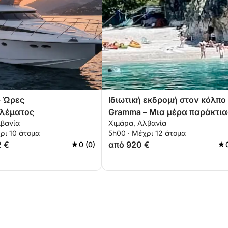
- Ώρες
Ιδιωτική εκδρομή στον κόλπο
ιλέματος
Gramma – Μια μέρα παράκτια
λβανία
Χιμάρα, Αλβανία
εξερεύνησης και χαλάρωσης
ρι 10 άτομα
5h00 · Μέχρι 12 άτομα
2 €
από 920 €
0 (0)