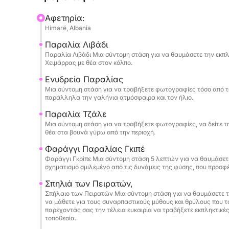
Σπήλαιο των Πειρατών και την παραλία Αλευρά
Αφετηρία:
απολαύσετε κάθε στάση. Το δρομολόγιο έχει πρ
Himarë, Albania
κολυμπήσετε, να κάνετε αναπνευστήρα και να 
Παραλία Λιβάδι
αξέχαστες στάσεις στον Κόλπο Κρίσταλ, το Μυστ
Παραλία Λιβάδι Μια σύντομη στάση για να θαυμάσετε την εκπλ
και την παραλία Αλευρά. Παρέχονται μάσκες γι
Χειμάρρας με θέα στον κόλπο.
εμφιαλωμένο νερό, ώστε να μπορείτε να φτάσετ
Ενυδρείο Παραλίας
Μια σύντομη στάση για να τραβήξετε φωτογραφίες τόσο από τ
Μία από τις πιο αποκλειστικές στιγμές της περι
παράλληλα την γαλήνια ατμόσφαιρα και τον ήλιο.
Σπήλαια του Αγίου Θεοδώρου και στο θρυλικό Σ
Παραλία Τζάλε
αυτούς τους φυσικούς θαλάμους για να ζήσετε 
Μια σύντομη στάση για να τραβήξετε φωτογραφίες, να δείτε τη
τους από το ίδιο το νερό. Είναι μια σπάνια προ
θέα στα βουνά γύρω από την περιοχή.
κάτι κινηματογραφικό και αξέχαστο.
Φαράγγι Παραλίας Γκιπέ
Φαράγγι Γκρίπε Μια σύντομη στάση 5 λεπτών για να θαυμάσετε
σχηματισμό σμιλεμένο από τις δυνάμεις της φύσης, που προσφέ
Φέρτε μαζί σας το αντηλιακό, το καπέλο και την
κάνει τα υπόλοιπα. Αυτή είναι μια σύντομη πο
Σπηλιά των Πειρατών,
όμορφη και σχεδιασμένη για απόλυτη καλοκαιρι
Σπήλαιο των Πειρατών Μια σύντομη στάση για να θαυμάσετε τ
να μάθετε για τους συναρπαστικούς μύθους και θρύλους που τ
παρέχοντάς σας την τέλεια ευκαιρία να τραβήξετε εκπληκτικές
τοποθεσία.