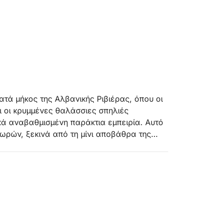
ατά μήκος της Αλβανικής Ριβιέρας, όπου οι
ι οι κρυμμένες θαλάσσιες σπηλιές
ικά αναβαθμισμένη παράκτια εμπειρία. Αυτό
 ωρών, ξεκινά από τη μίνι αποβάθρα της
φα τμήματα της ακτογραμμής της χώρας,
αρθένες παραλίες που δίνουν την αίσθηση
ιβάδι, την παραλία Ενυδρείο, την παραλία
ριών, το Μυστικό Σπήλαιο, το Σπήλαιο του
ου Αγίου Θεοδώρου (Δίδυμα Σπήλαια), το