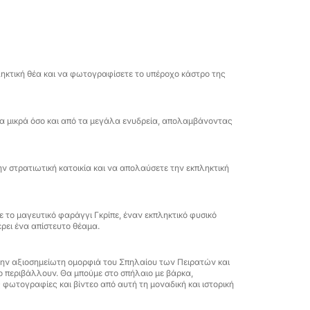
, θα έχετε χρόνο να χαλαρώσετε και να
οσεκτικό ρυθμό, ώστε να μπορείτε να
χαλαρώσετε στα πιο καθαρά νερά, με
ικό Σπήλαιο, το Σπήλαιο του Περιστεριού
ηκτική θέα και να φωτογραφίσετε το υπέροχο κάστρο της
α κολύμβηση με αναπνευστήρα, μαζί με
ε έτοιμοι να απολαύσετε.
α μικρά όσο και από τα μεγάλα ενυδρεία, απολαμβάνοντας
ήγησης είναι η είσοδος με βάρκα στα Δίδυμα
πήλαιο των Πειρατών, γλιστρώντας σε
την κλίμακα, το χρώμα και την ατμόσφαιρά
ν στρατιωτική κατοικία και να απολαύσετε την εκπληκτική
οπτική που μετατρέπει την ακτογραμμή σε
 το μαγευτικό φαράγγι Γκρίπε, έναν εκπληκτικό φυσικό
ρει ένα απίστευτο θέαμα.
 πετσέτα σας και αφήστε τη Ριβιέρα να
λυτελής απόδραση στη θάλασσα: αβίαστη,
νή ευδαιμονία.
ην αξιοσημείωτη ομορφιά του Σπηλαίου των Πειρατών και
ο περιβάλλουν. Θα μπούμε στο σπήλαιο με βάρκα,
 φωτογραφίες και βίντεο από αυτή τη μοναδική και ιστορική