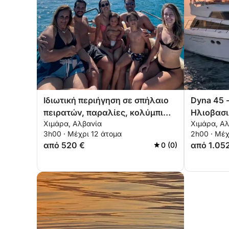
Ιδιωτική περιήγηση σε σπήλαιο
Dyna 45 
πειρατών, παραλίες, κολύμπι
Ηλιοβασ
Χιμάρα, Αλβανία
Χιμάρα, Α
και κολύμβηση με
3h00 · Μέχρι 12 άτομα
2h00 · Μέχ
αναπνευστήρα – Αποκλειστική
από 520 €
από 1.05
0 (0)
περιήγηση 3 ωρών