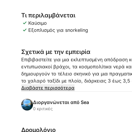
Τι περιλαμβάνεται
Καύσιμο
Εξοπλισμός για snorkeling
Σχετικά με την εμπειρία
Επιβιβαστείτε για μια εκλεπτυσμένη απόδραση κ
εντυπωσιακοί βράχοι, τα κοσμοπολίτικα νερά κα
δημιουργούν το τέλειο σκηνικό για μια πραγματ
το χαλαρό ταξίδι με πλοίο, διάρκειας 3 έως 3,5
Χειμάρρας και ακολουθεί ένα από τα πιο όμορ
Διαβάστε περισσότερα
αποκαλύπτοντας απομονωμένους κόλπους και π
ότι είναι υπέροχα αποκομμένες από τα πλήθη.
Διοργανώνεται από Sea
0 κριτικές
Καθώς περνάτε από τη Χειμάρρα, την παραλία Λ
Τζάλι, τον Κόλπο Κρίσταλ, τον Κόλπο των Ζευγα
Δρομολόγιο
Περιστεριού, την παραλία Γκρίπε, το Σπήλαιο τ