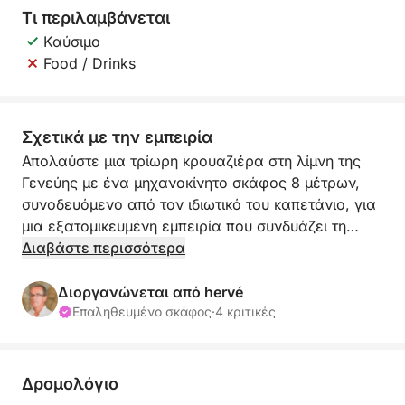
Τι περιλαμβάνεται
Καύσιμο
Food / Drinks
Σχετικά με την εμπειρία
Απολαύστε μια τρίωρη κρουαζιέρα στη λίμνη της
Γενεύης με ένα μηχανοκίνητο σκάφος 8 μέτρων,
συνοδευόμενο από τον ιδιωτικό του καπετάνιο, για
μια εξατομικευμένη εμπειρία που συνδυάζει τη
φύση, τη χαλάρωση και την ανακάλυψη.
Διαβάστε περισσότερα
Αναχωρώντας από το μικρό λιμάνι La Pichette στο
Vevey, στην καρδιά ενός από τα πιο όμορφα
Διοργανώνεται από hervé
πανοράματα της Ελβετίας.
Επαληθευμένο σκάφος
·
4 κριτικές
Από το σκάφος, θα θαυμάσετε τους αμπελώνες
του Lavaux, που αποτελούν Μνημείο Παγκόσμιας
Δρομολόγιο
Κληρονομιάς της UNESCO, πριν πλεύσετε κατά