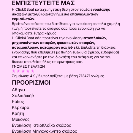
ΕΜΠΙΣΤΕΥΤΕΊΤΕ ΜΑΣ
Η Click&Boat κατέχει ηγετική θέση στον τομέα
ενοικίασης
σκαφών μεταξύ ιδιωτών ή μέσω επαγγελματιών
εκμισθωτών.
Βρείτε ένα σκάφος που διατίθεται για ενοικίαση σε πολύ χαμηλή
τιμή, ή προτείνετε το σκάφος σας προς ενοικίαση για να
αποκομίσετε έξτρα κέρδος.
Η Click&Boat σάς προτείνει την ενοικίαση
ιστιοπλοϊκών,
μηχανοκίνητων σκαφών, φουσκωτών σκαφών,
ποταμόπλοιων, καταμαράν και jet-ski.
Επιλέξτε τη διάρκεια
ενοικίασης που επιθυμείτε με πλήρη ευελιξία (ημέρα, εβδομάδα)
και επικοινωνήστε με τον ιδιοκτήτη του σκάφους για να του
θέσετε απευθείας όλες τις ερωτήσεις σας.
ΓΝΏΜΕΣ ΠΕΛΑΤΏΝ
Σημείωση:
4.9 / 5
υπολογίζεται με βάση 713471 γνώμες
ΠΡΟΟΡΙΣΜΟΊ
Αθήνα
Χαλκιδικήḗ
Ρόδος
Κέρκυρα
Κρήτη
Μύκονος
Ενοικίαση Ιστιοπλοϊκό σκάφος
Ενοικίαση Μηχανοκίνητο σκάφος