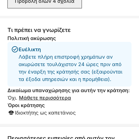
λίμνη «του». Είτε πρόκειται για μια εκδρομή με
Προβολή όλων 4 σχόλια
από το νερό και 
φίλους, μια οικογενειακή στιγμή ή μια στιγμή για
σημεία. Ευχαριστ
δύο άτομα, κάθε κρουαζιέρα είναι εξατομικευμένη
ενδιαφέρουσα κα
εμπειρία.
ώστε να μετατρέπεται σε μια στιγμή ελευθερίας,
Τι πρέπει να γνωρίζετε
στον ρυθμό του νερού και των τοπίων.
Πολιτική ακύρωσης
Ευέλικτη
Λάβετε πλήρη επιστροφή χρημάτων αν
ακυρώσετε τουλάχιστον 24 ώρες πριν από
την έναρξη της κράτησής σας (εξαιρούνται
τα έξοδα υπηρεσιών και η προμήθεια).
Δικαίωμα υπαναχώρησης για αυτήν την κράτηση:
Όχι.
Μάθετε περισσότερα
Όροι κράτησης
Ιδιοκτήτης ως καπετάνιος
Περισσότερες εμπειρίες από αυτόν τον