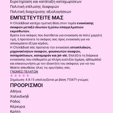
Ευρετηρίαση και κατάταξη καταχωρίσεων
Πολιτική επίλυσης διαφορών
Πολιτική διαχείρισης αξιολογήσεων
ΕΜΠΙΣΤΕΥΤΕΊΤΕ ΜΑΣ
Η Click&Boat κατέχει ηγετική θέση στον τομέα
ενοικίασης
σκαφών μεταξύ ιδιωτών ή μέσω επαγγελματιών
εκμισθωτών.
Βρείτε ένα σκάφος που διατίθεται για ενοικίαση σε πολύ χαμηλή
τιμή, ή προτείνετε το σκάφος σας προς ενοικίαση για να
αποκομίσετε έξτρα κέρδος.
Η Click&Boat σάς προτείνει την ενοικίαση
ιστιοπλοϊκών,
μηχανοκίνητων σκαφών, φουσκωτών σκαφών,
ποταμόπλοιων, καταμαράν και jet-ski.
Επιλέξτε τη διάρκεια
ενοικίασης που επιθυμείτε με πλήρη ευελιξία (ημέρα, εβδομάδα)
και επικοινωνήστε με τον ιδιοκτήτη του σκάφους για να του
θέσετε απευθείας όλες τις ερωτήσεις σας.
ΓΝΏΜΕΣ ΠΕΛΑΤΏΝ
Σημείωση:
4.9 / 5
υπολογίζεται με βάση 713471 γνώμες
ΠΡΟΟΡΙΣΜΟΊ
Αθήνα
Χαλκιδικήḗ
Ρόδος
Κέρκυρα
Κρήτη