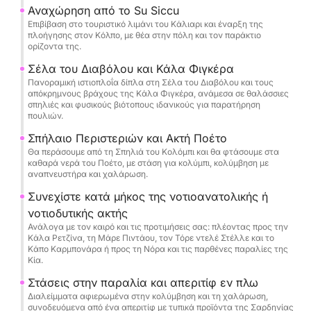
Το πρώτο μέρος της ημέρας εκτυλίσσεται κατά
Αναχώρηση από το Su Siccu
μήκος της ακτής του Κάλιαρι, περιτριγυριζόμενο
Επιβίβαση στο τουριστικό λιμάνι του Κάλιαρι και έναρξη της
πλοήγησης στον Κόλπο, με θέα στην πόλη και τον παράκτιο
από τη διάσημη Σέλα του Διαβόλου, ένα
ορίζοντα της.
εμβληματικό σύμβολο της πόλης, ανάμεσα σε
Σέλα του Διαβόλου και Κάλα Φιγκέρα
γκρεμούς σμιλεμένους από τον άνεμο, κρυμμένους
Πανοραμική ιστιοπλοΐα δίπλα στη Σέλα του Διαβόλου και τους
όρμους και θαλάσσιες σπηλιές όπως η Cala
απόκρημνους βράχους της Κάλα Φιγκέρα, ανάμεσα σε θαλάσσιες
σπηλιές και φυσικούς βιότοπους ιδανικούς για παρατήρηση
Fighera και η υποβλητική Grotta dei Colombi. Τα
πουλιών.
τιρκουάζ νερά προσκαλούν σε αναζωογονητικές
Σπήλαιο Περιστεριών και Ακτή Ποέτο
στάσεις για κολύμπι και κολύμβηση με
Θα περάσουμε από τη Σπηλιά του Κολόμπι και θα φτάσουμε στα
αναπνευστήρα, ενώ οι ψηλοί βράχοι φιλοξενούν
καθαρά νερά του Ποέτο, με στάση για κολύμπι, κολύμβηση με
θαλασσοπούλια και τοπική πανίδα, προσφέροντας
αναπνευστήρα και χαλάρωση.
υπέροχες ευκαιρίες για παρατήρηση της φύσης.
Συνεχίστε κατά μήκος της νοτιοανατολικής ή
νοτιοδυτικής ακτής
Εάν ο καιρός το επιτρέπει, το καταμαράν θα
Ανάλογα με τον καιρό και τις προτιμήσεις σας: πλέοντας προς την
Κάλα Ρετζίνα, τη Μάρε Πιντάου, τον Τόρε ντελέ Στέλλε και το
πλεύσει, προσφέροντας μια σιωπηλή και αυθεντική
Κάπο Καρμπονάρα ή προς τη Νόρα και τις παρθένες παραλίες της
εμπειρία, νανουρισμένη από τον άνεμο και τον ήχο
Κία.
της θάλασσας. Με λίγη τύχη, μπορεί ακόμη και να
Στάσεις στην παραλία και απεριτίφ εν πλω
εντοπίσετε δελφίνια κατά τη διάρκεια του ταξιδιού,
Διαλείμματα αφιερωμένα στην κολύμβηση και τη χαλάρωση,
τα οποία μερικές φορές συνοδεύουν το σκάφος με
συνοδευόμενα από ένα απεριτίφ με τυπικά προϊόντα της Σαρδηνίας