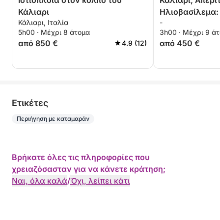
Ιστιοπλοΐα στον κόλπο του
Κάλιαρι, Απερι
Κάλιαρι
Ηλιοβασίλεμα:
Κάλιαρι, Ιταλία
-
στο Λυκόφως
5h00 · Μέχρι 8 άτομα
3h00 · Μέχρι 9 ά
από 850 €
από 450 €
4.9 (12)
Eτικέτες
Περιήγηση με καταμαράν
Βρήκατε όλες τις πληροφορίες που
χρειαζόσασταν για να κάνετε κράτηση;
Ναι, όλα καλά
/
Όχι, λείπει κάτι