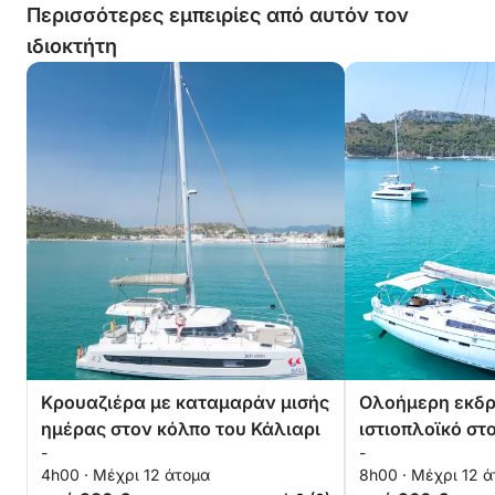
ανακαλύψουν τον κόλπο του Κάλιαρι από την πιο
Περισσότερες εμπειρίες από αυτόν τον
συναρπαστική του οπτική γωνία: τη θάλασσα.
ιδιοκτήτη
Κρουαζιέρα με καταμαράν μισής
Ολοήμερη εκδρ
ημέρας στον κόλπο του Κάλιαρι
ιστιοπλοϊκό στ
-
-
Κάλιαρι
4h00 · Μέχρι 12 άτομα
8h00 · Μέχρι 12 