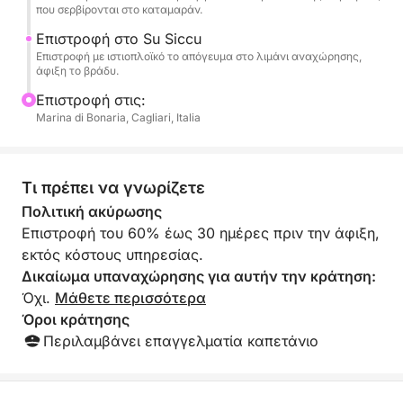
που σερβίρονται στο καταμαράν.
τις γελοιότητές τους.
Επιστροφή στο Su Siccu
Επιστροφή με ιστιοπλοϊκό το απόγευμα στο λιμάνι αναχώρησης,
Προγραμματίζονται μεγαλύτερες στάσεις κατά τη
άφιξη το βράδυ.
διάρκεια της ημέρας για χαλάρωση και κολύμπι,
Επιστροφή στις:
συνοδευόμενες από ένα απεριτίφ στο πλοίο με
Marina di Bonaria, Cagliari, Italia
τοπικά προϊόντα, όπως τυριά, αλλαντικά και ψωμί
carasau. Συνεχίζοντας, το δρομολόγιο μπορεί να
επεκταθεί - ανάλογα με τις συνθήκες της
Τι πρέπει να γνωρίζετε
θάλασσας και σε συνεννόηση με τον Καπετάνιο -
στη νοτιοανατολική ακτή, φτάνοντας στην Cala
Πολιτική ακύρωσης
Regina, τη Mare Pintau, την Torre delle Stelle και την
Επιστροφή του 60% έως 30 ημέρες πριν την άφιξη,
Προστατευόμενη Θαλάσσια Περιοχή Capo
εκτός κόστους υπηρεσίας.
Carbonara (Villasimius), ή στη νοτιοδυτική ακτή, στη
Δικαίωμα υπαναχώρησης για αυτήν την κράτηση:
Nora και την Chia, διάσημες για τα σμαραγδένια
Όχι.
Μάθετε περισσότερα
νερά και τους αμμώδεις βυθούς τους.
Όροι κράτησης
Περιλαμβάνει επαγγελματία καπετάνιο
Μια ολοκληρωμένη, προσαρμόσιμη και καθηλωτική
εμπειρία, σχεδιασμένη για όσους θέλουν να