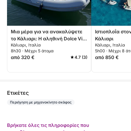
Μια μέρα για να ανακαλύψετε
Ιστιοπλοΐα στο
το Κάλιαρι: Η αληθινή Dolce Vita
Κάλιαρι
Κάλιαρι, Ιταλία
Κάλιαρι, Ιταλία
σε ένα μηχανοκίνητο σκάφος
8h30 · Μέχρι 5 άτομα
5h00 · Μέχρι 8 ά
από 320 €
από 850 €
4.7 (3)
Eτικέτες
Περιήγηση με μηχανοκίνητο σκάφος
Βρήκατε όλες τις πληροφορίες που