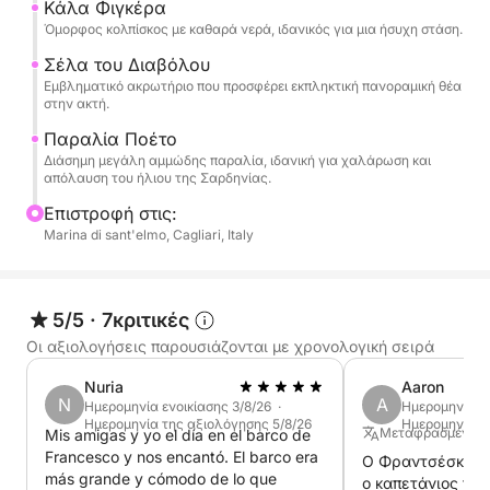
Κάλα Φιγκέρα
Όμορφος κολπίσκος με καθαρά νερά, ιδανικός για μια ήσυχη στάση.
Συνιστάται πάντα μισή μέρα το πρωί λόγω του
Σέλα του Διαβόλου
ανέμου. Ο καπετάνιος περιλαμβάνεται στην τιμή,
Εμβληματικό ακρωτήριο που προσφέρει εκπληκτική πανοραμική θέα
καύσιμα 60 ευρώ που καταβάλλονται στο τέλος
στην ακτή.
της εκδρομής
Παραλία Ποέτο
Διάσημη μεγάλη αμμώδης παραλία, ιδανική για χαλάρωση και
απόλαυση του ήλιου της Σαρδηνίας.
Επιστροφή στις:
Marina di sant'elmo, Cagliari, Italy
5/5
·
7κριτικές
Οι αξιολογήσεις παρουσιάζονται με χρονολογική σειρά
Nuria
Aaron
N
A
Ημερομηνία ενοικίασης 3/8/26 ·
Ημερομηνία εν
Ημερομηνία της αξιολόγησης 5/8/26
Ημερομηνία τ
Μεταφρασμένο α
Mis amigas y yo el día en el barco de
Francesco y nos encantó. El barco era
Ο Φραντσέσκο δε
más grande y cómodo de lo que
ο καπετάνιος το