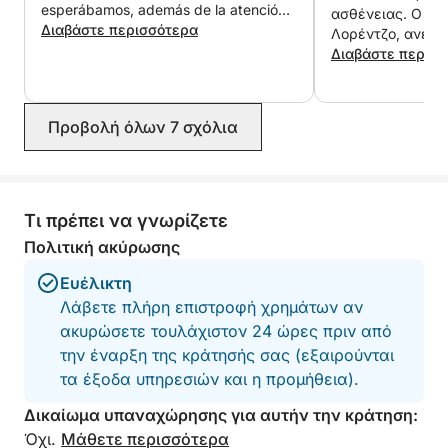
esperábamos, además de la atención
ασθένειας. Ο αδ
tan buena por parte de Francesco y su
Διαβάστε περισσότερα
Λορέντζο, ανέλα
compañero para que estuviéramos
καταπληκτικός απ
Διαβάστε περισ
cómodas en todo momento. Pasamos
τέλος! Ο καπετάν
un día estupendo repetiremos 😊
Αλεσάντρο, ήταν
βαθιά γνώση των
Προβολή όλων 7 σχόλια
ήταν παθιασμένο
μέρα μας να είναι
Λορέντζο και ο 
την ημέρα πολύ 
διασκεδαστική και αξ
Τι πρέπει να γνωρίζετε
συνιστούσα ανεπ
Πολιτική ακύρωσης
όμορφη μέρα περ
ακτές του Κάλιαρ
Ευέλικτη
Λάβετε πλήρη επιστροφή χρημάτων αν
ακυρώσετε τουλάχιστον 24 ώρες πριν από
την έναρξη της κράτησής σας (εξαιρούνται
τα έξοδα υπηρεσιών και η προμήθεια).
Δικαίωμα υπαναχώρησης για αυτήν την κράτηση:
Όχι.
Μάθετε περισσότερα