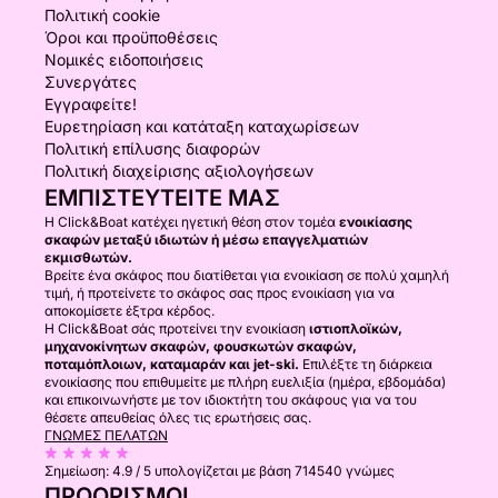
Πολιτική cookie
Όροι και προϋποθέσεις
Νομικές ειδοποιήσεις
Συνεργάτες
Εγγραφείτε!
Ευρετηρίαση και κατάταξη καταχωρίσεων
Πολιτική επίλυσης διαφορών
Πολιτική διαχείρισης αξιολογήσεων
ΕΜΠΙΣΤΕΥΤΕΊΤΕ ΜΑΣ
Η Click&Boat κατέχει ηγετική θέση στον τομέα
ενοικίασης
σκαφών μεταξύ ιδιωτών ή μέσω επαγγελματιών
εκμισθωτών.
Βρείτε ένα σκάφος που διατίθεται για ενοικίαση σε πολύ χαμηλή
τιμή, ή προτείνετε το σκάφος σας προς ενοικίαση για να
αποκομίσετε έξτρα κέρδος.
Η Click&Boat σάς προτείνει την ενοικίαση
ιστιοπλοϊκών,
μηχανοκίνητων σκαφών, φουσκωτών σκαφών,
ποταμόπλοιων, καταμαράν και jet-ski.
Επιλέξτε τη διάρκεια
ενοικίασης που επιθυμείτε με πλήρη ευελιξία (ημέρα, εβδομάδα)
και επικοινωνήστε με τον ιδιοκτήτη του σκάφους για να του
θέσετε απευθείας όλες τις ερωτήσεις σας.
ΓΝΏΜΕΣ ΠΕΛΑΤΏΝ
Σημείωση:
4.9 / 5
υπολογίζεται με βάση 714540 γνώμες
ΠΡΟΟΡΙΣΜΟΊ