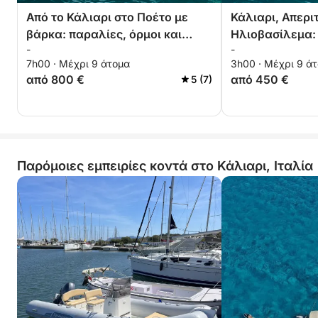
Από το Κάλιαρι στο Ποέτο με
Κάλιαρι, Απερι
βάρκα: παραλίες, όρμοι και
Ηλιοβασίλεμα:
-
-
θαλάσσια διασκέδαση
στο Λυκόφως
7h00 · Μέχρι 9 άτομα
3h00 · Μέχρι 9 ά
από 800 €
από 450 €
5 (7)
Παρόμοιες εμπειρίες κοντά στο Κάλιαρι, Ιταλία