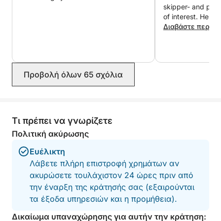
skipper- and point
of interest. He al
some fabulous sp
Διαβάστε περισ
booze cruise boat
enjoyed lots of s
this in the magical blue waters. There
was plenty of spa
Προβολή όλων 65 σχόλια
the shade of the 
front of the boat 
The fridge was per
drinks and sandw
brought with us f
Τι πρέπει να γνωρίζετε
memorable day- w
Πολιτική ακύρωσης
recommend!
Ευέλικτη
Λάβετε πλήρη επιστροφή χρημάτων αν
ακυρώσετε τουλάχιστον 24 ώρες πριν από
την έναρξη της κράτησής σας (εξαιρούνται
τα έξοδα υπηρεσιών και η προμήθεια).
Δικαίωμα υπαναχώρησης για αυτήν την κράτηση: