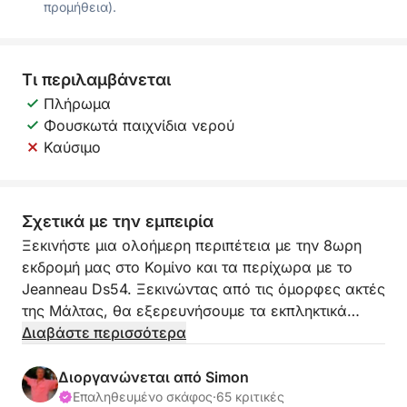
προμήθεια).
Τι περιλαμβάνεται
Πλήρωμα
Φουσκωτά παιχνίδια νερού
Καύσιμο
Σχετικά με την εμπειρία
Ξεκινήστε μια ολοήμερη περιπέτεια με την 8ωρη
εκδρομή μας στο Κομίνο και τα περίχωρα με το
Jeanneau Ds54. Ξεκινώντας από τις όμορφες ακτές
της Μάλτας, θα εξερευνήσουμε τα εκπληκτικά
νησιά και τα κρυστάλλινα νερά του Κομίνο. Το
Διαβάστε περισσότερα
ταξίδι μας θα μας οδηγήσει στο νησί του Αγίου
Παύλου, διάσημο για την ιστορική του σημασία,
Διοργανώνεται από Simon
πριν κατευθυνθούμε στον κόλπο Armier, όπου
Επαληθευμένο σκάφος
·
65 κριτικές