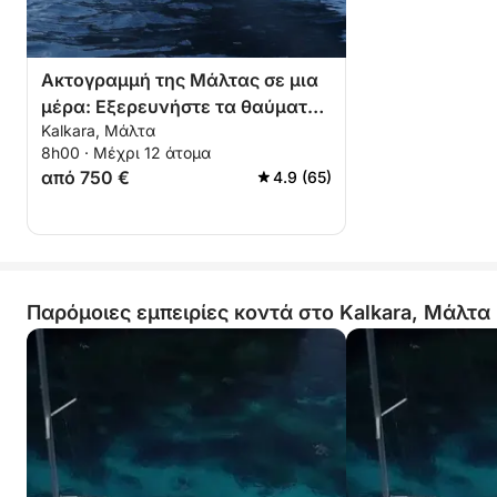
Ακτογραμμή της Μάλτας σε μια
μέρα: Εξερευνήστε τα θαύματα
Kalkara, Μάλτα
της φύσης δίπλα στη θάλασσα
8h00 · Μέχρι 12 άτομα
από 750 €
4.9 (65)
Παρόμοιες εμπειρίες κοντά στο Kalkara, Μάλτα