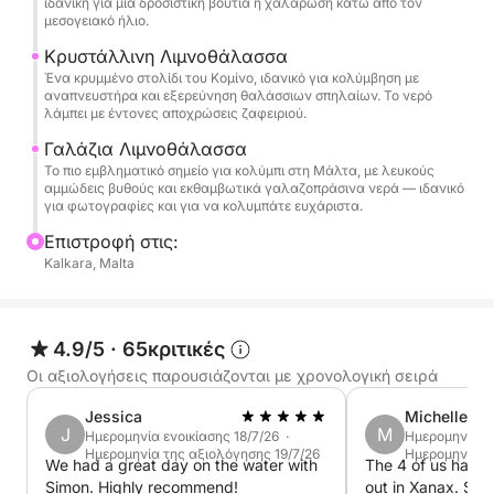
ιδανική για μια δροσιστική βουτιά ή χαλάρωση κάτω από τον
μεσογειακό ήλιο.
όμορφο περιβάλλον, πίνοντας δροσιστικά ποτά και
απολαμβάνοντας τον μεσογειακό ήλιο. Το έμπειρο
Κρυστάλλινη Λιμνοθάλασσα
πλήρωμά μας θα διασφαλίσει ότι θα έχετε μια
Ένα κρυμμένο στολίδι του Κομίνο, ιδανικό για κολύμβηση με
αναπνευστήρα και εξερεύνηση θαλάσσιων σπηλαίων. Το νερό
ομαλή και αξέχαστη μέρα στο νερό.
λάμπει με έντονες αποχρώσεις ζαφειριού.
Γαλάζια Λιμνοθάλασσα
Το πιο εμβληματικό σημείο για κολύμπι στη Μάλτα, με λευκούς
αμμώδεις βυθούς και εκθαμβωτικά γαλαζοπράσινα νερά — ιδανικό
για φωτογραφίες και για να κολυμπάτε ευχάριστα.
Επιστροφή στις:
Kalkara, Malta
4.9/5
·
65κριτικές
Οι αξιολογήσεις παρουσιάζονται με χρονολογική σειρά
Jessica
Michelle
J
M
Ημερομηνία ενοικίασης 18/7/26 ·
Ημερομηνία εν
Ημερομηνία της αξιολόγησης 19/7/26
Ημερομηνία τ
We had a great day on the water with
The 4 of us had a most wonderful day
Simon. Highly recommend!
out in Xanax. Sim