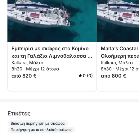
Εμπειρία με σκάφος στο Κομίνο
Malta’s Coastal
και τη Γαλάζια Λιμνοθάλασσα –
Ολοήμερη περι
Kalkara, Μάλτα
Kalkara, Μάλτα
Ολοήμερη από την Καλκάρα
γραφικές στάσε
8h30 · Μέχρι 12 άτομα
8h30 · Μέχρι 12 
κολύμβηση με
από 820 €
από 800 €
0 (0)
Eτικέτες
Βιώσιμη περιήγηση με σκάφος
Περιήγηση με ιστιοπλοϊκό σκάφος