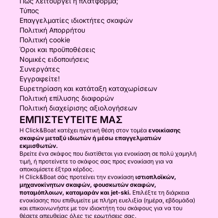
Πώς λειτουργεί η πλατφόρμα;
Τύπος
Επαγγελματίες ιδιοκτήτες σκαφών
Πολιτική Απορρήτου
Πολιτική cookie
Όροι και προϋποθέσεις
Νομικές ειδοποιήσεις
Συνεργάτες
Εγγραφείτε!
Ευρετηρίαση και κατάταξη καταχωρίσεων
Πολιτική επίλυσης διαφορών
Πολιτική διαχείρισης αξιολογήσεων
ΕΜΠΙΣΤΕΥΤΕΊΤΕ ΜΑΣ
Η Click&Boat κατέχει ηγετική θέση στον τομέα
ενοικίασης
σκαφών μεταξύ ιδιωτών ή μέσω επαγγελματιών
εκμισθωτών.
Βρείτε ένα σκάφος που διατίθεται για ενοικίαση σε πολύ χαμηλή
τιμή, ή προτείνετε το σκάφος σας προς ενοικίαση για να
αποκομίσετε έξτρα κέρδος.
Η Click&Boat σάς προτείνει την ενοικίαση
ιστιοπλοϊκών,
μηχανοκίνητων σκαφών, φουσκωτών σκαφών,
ποταμόπλοιων, καταμαράν και jet-ski.
Επιλέξτε τη διάρκεια
ενοικίασης που επιθυμείτε με πλήρη ευελιξία (ημέρα, εβδομάδα)
και επικοινωνήστε με τον ιδιοκτήτη του σκάφους για να του
θέσετε απευθείας όλες τις ερωτήσεις σας.