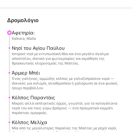
μπορείτε να χαλαρώσετε και να απολαύσετε την
εκπληκτική θέα. Θα συνεχίσουμε προς τον κόλπο
Paradise, ένα κρυμμένο στολίδι με γαλήνια νερά,
Δρομολόγιο
ακολουθούμενο από τον διάσημο κόλπο Mellieħa,
γνωστό για τις αμμώδεις παραλίες και τη γραφική
Αφετηρία:
Kalkara, Malta
ομορφιά του.
Νησί του Αγίου Παύλου
Καθώς συνεχίζουμε, θα πλεύσουμε προς τη
Ιστορικό νησί με εντυπωσιακή θέα και ένα μεγάλο άγαλμα
αποστόλου, ιδανικό για φωτογραφίες και εκμάθηση της
Λιμνοθάλασσα Crystal, ένα γαλήνιο μέρος με
θρησκευτικής κληρονομιάς της Μάλτας.
εκπληκτικά τιρκουάζ νερά που θα αποτελέσουν
Άρμιερ Μπέι
τέλειες ευκαιρίες για φωτογραφίες. Τέλος, θα
Ένας γαλήνιος, αμμώδης κόλπος με γαλαζοπράσινα νερά —
επισκεφθούμε τη εμβληματική Γαλάζια
ιδανικός για κολύμπι, ηλιοθεραπεία ή χαλάρωση σε ένα φυσικό,
ήσυχο περιβάλλον.
Λιμνοθάλασσα, γνωστή για τα έντονα γαλάζια
νερά της, όπου μπορείτε να κολυμπήσετε, να
Κόλπος Παραντάις
κάνετε αναπνευστήρα ή απλώς να χαλαρώσετε
Μικρός αλλά εκπληκτικός όρμος, γνωστός για τα καταγάλανα
νερά του και τους γύρω βράχους — ένα πραγματικό κομμάτι
στον παράδεισο.
παράκτιας ομορφιάς.
Κόλπος Μελίχα
Καθ' όλη τη διάρκεια της εκδρομής, θα έχετε την
Μία από τις μεγαλύτερες παραλίες της Μάλτας με ρηχά νερά,
ευκαιρία να χαλαρώσετε και να απολαύσετε το