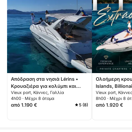
Απόδραση στα νησιά Lérins •
Ολοήμερη κρου
Κρουαζιέρα για κολύμπι και
Islands, Billion
Vieux port, Κάννες, Γαλλία
Vieux port, Κάννε
χαλάρωση από τις Κάννες
Théoule-sur-Me
4h00 · Μέχρι 8 άτομα
8h00 · Μέχρι 8 ά
από 1.190 €
από 1.920 €
5 (8)