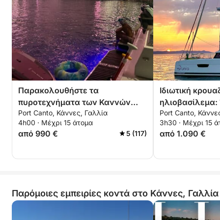
Παρακολουθήστε τα
Ιδιωτική κρουα
πυροτεχνήματα των Καννών
ηλιοβασίλεμα: 
Port Canto, Κάννες, Γαλλία
Port Canto, Κάννε
από τη θάλασσα, ενοικίαση
καταμαράν αν
4h00 · Μέχρι 15 άτομα
3h30 · Μέχρι 15 
ιδιωτικού σκάφους
θάλασσα και τ
από 990 €
από 1.090 €
5 (117)
Παρόμοιες εμπειρίες κοντά στο Κάννες, Γαλλία