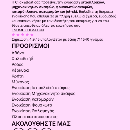
Η Click&Boat σάς προτείνει την ενοικίαση
ιστιοπλοϊκών,
μηχανοκίνητων σκαφών, φουσκωτών σκαφών,
ποταμόπλοιων, καταμαράν και jet-ski.
Επιλέξτε τη διάρκεια
ενοικίασης που επιθυμείτε με πλήρη ευελιξία (ημέρα, εβδομάδα)
και επικοινωνήστε με τον ιδιοκτήτη του σκάφους για να του
θέσετε απευθείας όλες τις ερωτήσεις σας.
ΓΝΏΜΕΣ ΠΕΛΑΤΏΝ
Σημείωση:
4.9 / 5
υπολογίζεται με βάση 714540 γνώμες
ΠΡΟΟΡΙΣΜΟΊ
Αθήνα
Χαλκιδικήḗ
Ρόδος
Κέρκυρα
Κρήτη
Μύκονος
Ενοικίαση Ιστιοπλοϊκό σκάφος
Ενοικίαση Μηχανοκίνητο σκάφος
Ενοικίαση Καταμαράν
Ενοικίαση Φουσκωτό
Ενοικίαση Θαλαμηγός
Όλοι οι κατασκευαστές
ΑΚΟΛΟΥΘΉΣΤΕ ΜΑΣ