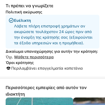
προσωπικό του πλοίου. Μια εμπειρία σχεδιασμένη
Τι πρέπει να γνωρίζετε
για ζευγάρια, φίλους ή μικρές παρέες που
Πολιτική ακύρωσης
αναζητούν μια διαφορετική βραδιά, ανάμεσα σε
Ευέλικτη
απαλά φώτα, ελευθερία και την ανάσα της
Λάβετε πλήρη επιστροφή χρημάτων αν
θάλασσας.
ακυρώσετε τουλάχιστον 24 ώρες πριν από
την έναρξη της κράτησής σας (εξαιρούνται
τα έξοδα υπηρεσιών και η προμήθεια).
Δικαίωμα υπαναχώρησης για αυτήν την κράτηση:
Όχι.
Μάθετε περισσότερα
Όροι κράτησης
Περιλαμβάνει επαγγελματία καπετάνιο
Περισσότερες εμπειρίες από αυτόν τον
ιδιοκτήτη