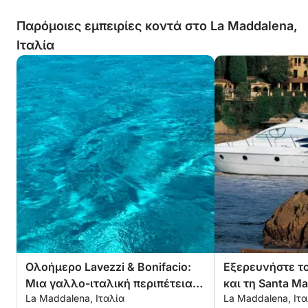
Παρόμοιες εμπειρίες κοντά στο La Maddalena,
Ιταλία
Ολοήμερο Lavezzi & Bonifacio:
Εξερευνήστε το 
Μια γαλλο-ιταλική περιπέτεια
και τη Santa Ma
La Maddalena, Ιταλία
La Maddalena, Ιτα
στο νησί
Azimut 39