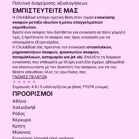
Πολιτική διαχείρισης αξιολογήσεων
ΕΜΠΙΣΤΕΥΤΕΊΤΕ ΜΑΣ
Η Click&Boat κατέχει ηγετική θέση στον τομέα
ενοικίασης
σκαφών μεταξύ ιδιωτών ή μέσω επαγγελματιών
εκμισθωτών.
Βρείτε ένα σκάφος που διατίθεται για ενοικίαση σε πολύ χαμηλή
τιμή, ή προτείνετε το σκάφος σας προς ενοικίαση για να
αποκομίσετε έξτρα κέρδος.
Η Click&Boat σάς προτείνει την ενοικίαση
ιστιοπλοϊκών,
μηχανοκίνητων σκαφών, φουσκωτών σκαφών,
ποταμόπλοιων, καταμαράν και jet-ski.
Επιλέξτε τη διάρκεια
ενοικίασης που επιθυμείτε με πλήρη ευελιξία (ημέρα, εβδομάδα)
και επικοινωνήστε με τον ιδιοκτήτη του σκάφους για να του
θέσετε απευθείας όλες τις ερωτήσεις σας.
ΓΝΏΜΕΣ ΠΕΛΑΤΏΝ
Σημείωση:
4.9 / 5
υπολογίζεται με βάση 711274 γνώμες
ΠΡΟΟΡΙΣΜΟΊ
Αθήνα
Χαλκιδικήḗ
Ρόδος
Κέρκυρα
Κρήτη
Μύκονος
Ενοικίαση Ιστιοπλοϊκό σκάφος