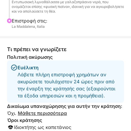
Εντυπωσιακή λιμνοθάλασσα με γαλαζοπράσινα νερά, που
χαρεί να μοιραστεί μαζί σας ιστορίες και
ονομάζεται επίσης «φυσική πισίνα», ιδανική για να αγκυροβολήσετε
και να απολαύσετε τη θέα.
περιέργειες για τα νησιά και να προσαρμόσει το
δρομολόγιο σύμφωνα με τις επιθυμίες σας.
Επιστροφή στις:
La Maddalena, Italia
Αυτή η εμπειρία είναι ιδανική για ζευγάρια,
οικογένειες ή παρέες φίλων που θέλουν να ζήσουν
μια αποκλειστική μέρα, μακριά από τα πλήθη,
Τι πρέπει να γνωρίζετε
βυθισμένοι στην παρθένα φύση μιας από τις
Πολιτική ακύρωσης
ομορφότερες γωνιές της Μεσογείου.
Ευέλικτη
Λάβετε πλήρη επιστροφή χρημάτων αν
Κλείστε τώρα την ημέρα των ονείρων σας!
ακυρώσετε τουλάχιστον 24 ώρες πριν από
την έναρξη της κράτησής σας (εξαιρούνται
τα έξοδα υπηρεσιών και η προμήθεια).
Δικαίωμα υπαναχώρησης για αυτήν την κράτηση:
Όχι.
Μάθετε περισσότερα
Όροι κράτησης
Ιδιοκτήτης ως καπετάνιος