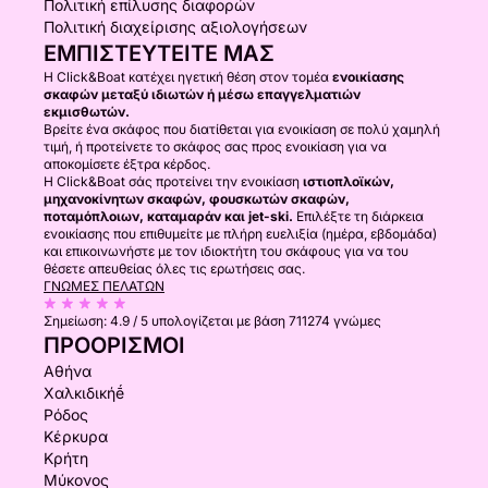
Πολιτική επίλυσης διαφορών
Πολιτική διαχείρισης αξιολογήσεων
ΕΜΠΙΣΤΕΥΤΕΊΤΕ ΜΑΣ
Η Click&Boat κατέχει ηγετική θέση στον τομέα
ενοικίασης
σκαφών μεταξύ ιδιωτών ή μέσω επαγγελματιών
εκμισθωτών.
Βρείτε ένα σκάφος που διατίθεται για ενοικίαση σε πολύ χαμηλή
τιμή, ή προτείνετε το σκάφος σας προς ενοικίαση για να
αποκομίσετε έξτρα κέρδος.
Η Click&Boat σάς προτείνει την ενοικίαση
ιστιοπλοϊκών,
μηχανοκίνητων σκαφών, φουσκωτών σκαφών,
ποταμόπλοιων, καταμαράν και jet-ski.
Επιλέξτε τη διάρκεια
ενοικίασης που επιθυμείτε με πλήρη ευελιξία (ημέρα, εβδομάδα)
και επικοινωνήστε με τον ιδιοκτήτη του σκάφους για να του
θέσετε απευθείας όλες τις ερωτήσεις σας.
ΓΝΏΜΕΣ ΠΕΛΑΤΏΝ
Σημείωση:
4.9 / 5
υπολογίζεται με βάση 711274 γνώμες
ΠΡΟΟΡΙΣΜΟΊ
Αθήνα
Χαλκιδικήḗ
Ρόδος
Κέρκυρα
Κρήτη
Μύκονος