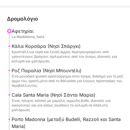
πιο συναρπαστικών νησιών του εθνικού πάρκου.
Κατά τη διάρκεια της ημέρας, θα πλεύσουμε
Δρομολόγιο
ανάμεσα στα πιο εμβληματικά νησιά του
αρχιπελάγους: το Σπάργκι, με τους κρυμμένους
Αφετηρία:
La Maddalena, Italia
όρμους και τη χρυσή άμμο. Το Μπουντέλι, διάσημο
για την εντυπωσιακή Ροζ Παραλία του, μια από τις
Κάλα Κορσάρα (Νησί Σπάργκι)
πιο εντυπωσιακές στον κόσμο (επισκέψιμη μόνο
Κρυστάλλινα νερά και λευκή άμμος περιτριγυρισμένες από
γρανιτένιους βράχους σμιλεμένους από τον άνεμο, ιδανικές για
από τη θάλασσα για να διατηρηθεί η ομορφιά της).
κολύμπι και χαλάρωση.
και η Σάντα Μαρία, ιδανική για κολύμπι στα ρηχά,
Ροζ Παραλία (Νησί Μπουντέλι)
τιρκουάζ νερά της.
Ένα μοναδικό φυσικό αριστούργημα στον κόσμο, διάσημο για τη ροζ
άμμο του, ορατή μόνο από τη θάλασσα για λόγους προστασίας του
περιβάλλοντος.
Το Azimut 39 προσφέρει μεγάλους εξωτερικούς
χώρους για ηλιοθεραπεία, χώρο ηλιοθεραπείας
Cala Santa Maria (Νησί Σάντα Μαρία)
στην πλώρη, άνετο πιλοτήριο στην πρύμνη για
Ένας ήσυχος κόλπος με χαμηλό, αμμώδη βυθό, ιδανικός για
οικογένειες και για όσους αγαπούν το κολύμπι σε απόλυτη
χαλάρωση στη σκιά και πανοραμική γέφυρα από
χαλάρωση.
την οποία μπορείτε να απολαύσετε εκπληκτική
Porto Madonna (μεταξύ Budelli, Razzoli και Santa
θέα. Στο πλοίο θα βρείτε άνεση, επαγγελματισμό
Maria)
και φιλοξενία: ο έμπειρος καπετάνιος μας θα