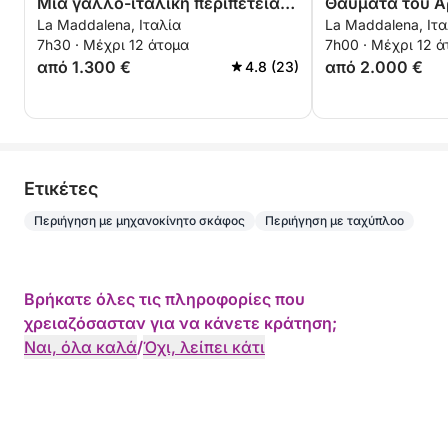
Μια γαλλο-ιταλική περιπέτεια
Θαύματα του Α
La Maddalena, Ιταλία
La Maddalena, Ιτα
στο νησί
7h30 · Μέχρι 12 άτομα
7h00 · Μέχρι 12 
από 1.300 €
από 2.000 €
4.8 (23)
Eτικέτες
Περιήγηση με μηχανοκίνητο σκάφος
Περιήγηση με ταχύπλοο
Βρήκατε όλες τις πληροφορίες που
χρειαζόσασταν για να κάνετε κράτηση;
Ναι, όλα καλά
/
Όχι, λείπει κάτι