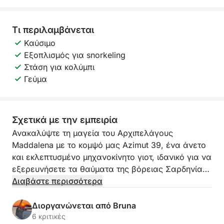
Τι περιλαμβάνεται
Καύσιμο
Εξοπλισμός για snorkeling
Στάση για κολύμπι
Γεύμα
Σχετικά με την εμπειρία
Ανακαλύψτε τη μαγεία του Αρχιπελάγους
Maddalena με το κομψό μας Azimut 39, ένα άνετο
και εκλεπτυσμένο μηχανοκίνητο γιοτ, ιδανικό για να
εξερευνήσετε τα θαύματα της βόρειας Σαρδηνίας
με στυλ και χαλάρωση. Ξεκινώντας από το λιμάνι
Διαβάστε περισσότερα
του Παλάου ή Λα Μανταλένα, θα σας
συνοδεύσουμε σε μια αξέχαστη εμπειρία ανάμεσα
Διοργανώνεται από Bruna
στα κρυστάλλινα νερά και τα μαγευτικά τοπία των
6 κριτικές