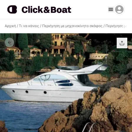
Αρχική
/
Τι να κάνεις
/
Περιήγηση με μηχανοκίνητο σκάφος
/
Περιήγηση με μ