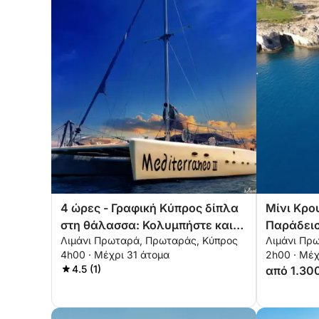
4 ώρες - Γραφική Κύπρος δίπλα
Μίνι Κρο
στη θάλασσα: Κολυμπήστε και
Παράδεισ
Λιμάνι Πρωταρά, Πρωταράς, Κύπρος
Λιμάνι Πρ
χαλαρώστε από τον Πρωταρά
σε 2 Ώρε
4h00 · Μέχρι 31 άτομα
2h00 · Μέχ
4.5 (1)
από 1.30