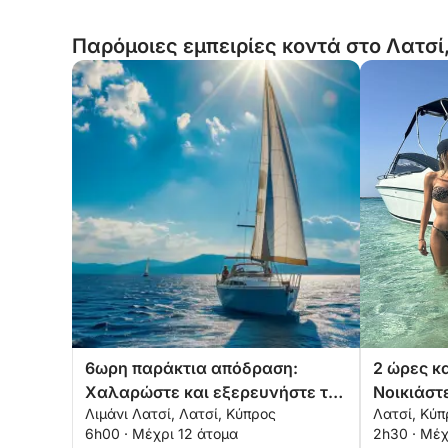
Παρόμοιες εμπειρίες κοντά στο Λατσί
6ωρη παράκτια απόδραση:
2 ώρες κα
Χαλαρώστε και εξερευνήστε τη
Νοικιάστ
Λιμάνι Λατσί, Λατσί, Κύπρος
Λατσί, Κύπ
χερσόνησο του Ακάμα
σκάφος κ
6h00 · Μέχρι 12 άτομα
2h30 · Μέχ