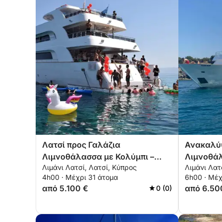
Λατσί προς Γαλάζια
Ανακαλύψ
Λιμνοθάλασσα με Κολύμπι –
Λιμνοθάλ
Λιμάνι Λατσί, Λατσί, Κύπρος
Λιμάνι Λατ
4ωρη Κρουαζιέρα
Απομονωμ
4h00 · Μέχρι 31 άτομα
6h00 · Μέχ
Ώρες
από 5.100 €
από 6.50
0 (0)