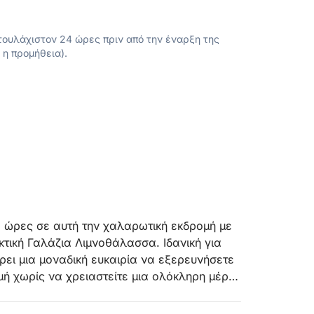
ουλάχιστον 24 ώρες πριν από την έναρξη της
 η προμήθεια).
 ώρες σε αυτή την χαλαρωτική εκδρομή με
κτική Γαλάζια Λιμνοθάλασσα. Ιδανική για
ει μια μοναδική ευκαιρία να εξερευνήσετε
μή χωρίς να χρειαστείτε μια ολόκληρη μέρα
τική βουτιά είτε απλώς θέλετε να
ομή έχει κάτι για όλους.