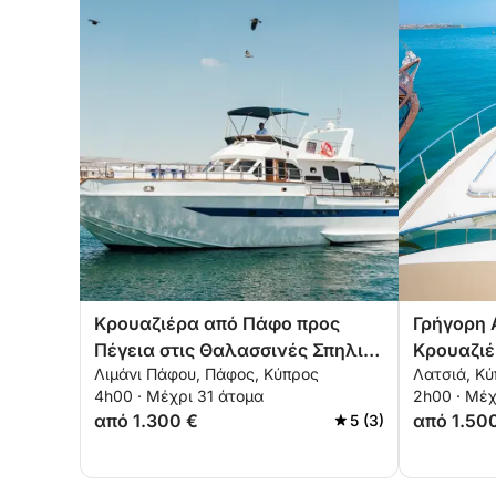
Κρουαζιέρα από Πάφο προς
Γρήγορη 
Πέγεια στις Θαλασσινές Σπηλιές
Κρουαζιέ
Λιμάνι Πάφου, Πάφος, Κύπρος
Λατσιά, Κ
– 4 ώρες
Πρωταρά
4h00 · Μέχρι 31 άτομα
2h00 · Μέχ
από 1.300 €
από 1.50
5 (3)