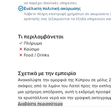
να παρέχει ποιοτικές υπηρεσίες
Ευέλικτη πολιτική ακύρωσης
Λάβετε πλήρη επιστροφή χρημάτων αν ακυρώσετε τ
κράτησής σας (εξαιρούνται τα έξοδα υπηρεσιών και
Τι περιλαμβάνεται
Πλήρωμα
Καύσιμο
Food / Drinks
Σχετικά με την εμπειρία
Ανακαλύψτε την ομορφιά της Κύπρου σε μόλις 2
σκάφος από το λιμάνι του Λατσί προς την εκπλη
μια γρήγορη απόδραση, αυτή η εκδρομή προσφέρ
τα κρυστάλλινα νερά και την γραφική ακτογραμ
στη θάλασσα. Είτε ψάχνετε για μια αναζωογονη
Διαβάστε περισσότερα
απολαύσετε το γραφικό περιβάλλον, αυτή η εκδρ