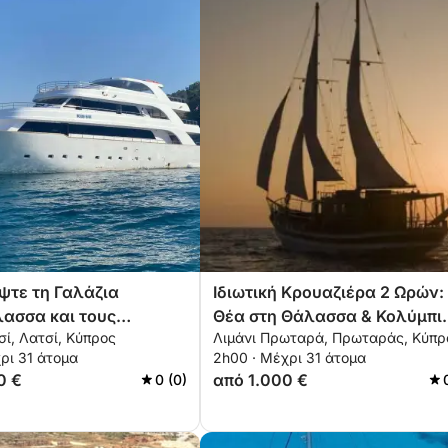
τε τη Γαλάζια
Ιδιωτική Κρουαζιέρα 2 Ωρών:
ασσα και τους
Θέα στη Θάλασσα & Κολύμπι
σί, Λατσί, Κύπρος
Λιμάνι Πρωταρά, Πρωταράς, Κύπρ
ένους Κόλπους – 6
από τον Πρωταρά
ρι 31 άτομα
2h00 · Μέχρι 31 άτομα
0 €
από 1.000 €
0 (0)