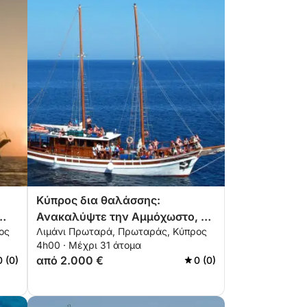
Κύπρος δια θαλάσσης:
Ανακαλύψτε την Αμμόχωστο, το
ος
Λιμάνι Πρωταρά, Πρωταράς, Κύπρος
Κάβο Γκρέκο και τους
4h00 · Μέχρι 31 άτομα
Κρυμμένους Κόλπους
από 2.000 €
0 (0)
0 (0)