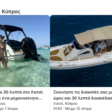
, Κύπρος
ι 30 λεπτά στο Λατσί:
Ξεκινήστε τις διακοπές σας μ
ε ένα μηχανοκίνητο
ώρες και 30 λεπτά διασκέδα
ρος
Λατσί, Κύπρος
αι απολαύστε
σε ένα μηχανοκίνητο σκάφος
ρι 7 άτομα
2h30 · Μέχρι 12 άτομα