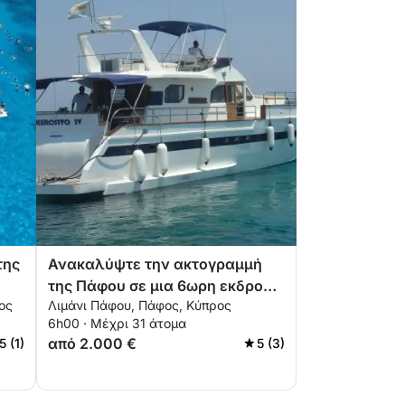
της
Ανακαλύψτε την ακτογραμμή
της Πάφου σε μια 6ωρη εκδρομή
ος
Λιμάνι Πάφου, Πάφος, Κύπρος
με σκάφος
6h00 · Μέχρι 31 άτομα
από 2.000 €
5 (1)
5 (3)