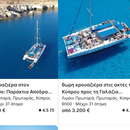
υαζιέρα στον
6ωρη κρουαζιέρα στις ακτές 
ο: Παράκτια Απόδραση
Κύπρου προς τη Γαλάζια
ωταρά, Πρωταράς, Κύπρος
Λιμάνι Πρωταρά, Πρωταράς, Κύπρ
ς
Λιμνοθάλασσα
ρι 31 άτομα
6h00 · Μέχρι 31 άτομα
0 €
από 3.200 €
4.5 (1)
4.