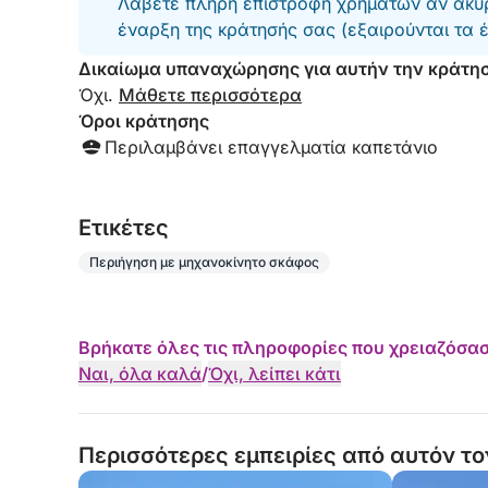
Λάβετε πλήρη επιστροφή χρημάτων αν ακυρ
Αυτή η 4ωρη κρουαζιέρα είναι ο ιδανικός τρόπο
έναρξη της κράτησής σας (εξαιρούνται τα 
της Κύπρου σε σύντομο χρονικό διάστημα, προσ
Δικαίωμα υπαναχώρησης για αυτήν την κράτη
εκπληκτική Γαλάζια Λιμνοθάλασσα.
Όχι.
Μάθετε περισσότερα
Όροι κράτησης
Περιλαμβάνει επαγγελματία καπετάνιο
Eτικέτες
Περιήγηση με μηχανοκίνητο σκάφος
Βρήκατε όλες τις πληροφορίες που χρειαζόσασ
Ναι, όλα καλά
/
Όχι, λείπει κάτι
Περισσότερες εμπειρίες από αυτόν το