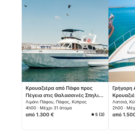
Κρουαζιέρα από Πάφο προς
Γρήγορη 
Πέγεια στις Θαλασσινές Σπηλιές
Κρουαζιέ
Λιμάνι Πάφου, Πάφος, Κύπρος
Λατσιά, Κ
– 4 ώρες
Πρωταρά
4h00 · Μέχρι 31 άτομα
2h00 · Μέχ
από 1.300 €
από 1.50
5 (3)