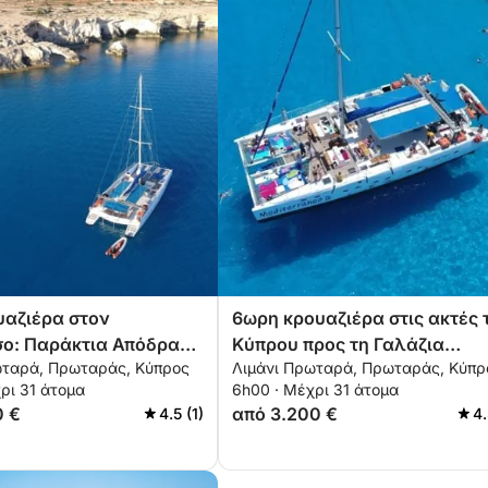
υαζιέρα στον
6ωρη κρουαζιέρα στις ακτές 
ο: Παράκτια Απόδραση
Κύπρου προς τη Γαλάζια
ωταρά, Πρωταράς, Κύπρος
Λιμάνι Πρωταρά, Πρωταράς, Κύπρ
ς
Λιμνοθάλασσα
ρι 31 άτομα
6h00 · Μέχρι 31 άτομα
0 €
από 3.200 €
4.5 (1)
4.