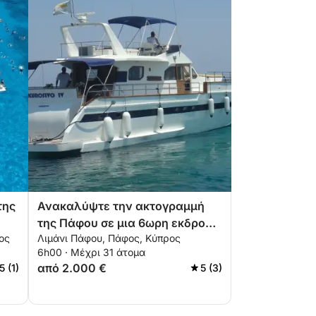
της
Ανακαλύψτε την ακτογραμμή
της Πάφου σε μια 6ωρη εκδρομή
ος
Λιμάνι Πάφου, Πάφος, Κύπρος
με σκάφος
6h00 · Μέχρι 31 άτομα
από 2.000 €
5 (1)
5 (3)