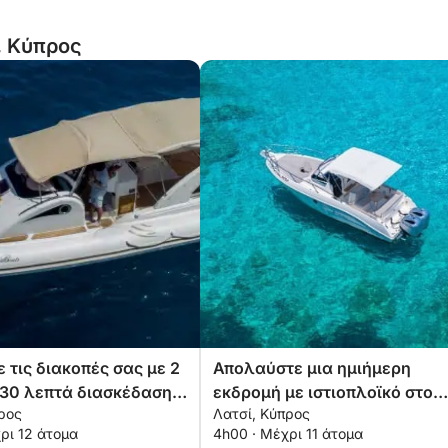
, Κύπρος
 τις διακοπές σας με 2
Απολαύστε μια ημιήμερη
 30 λεπτά διασκέδασης
εκδρομή με ιστιοπλοϊκό στο
ρος
Λατσί, Κύπρος
ηχανοκίνητο σκάφος
Λατσί
ρι 12 άτομα
4h00 · Μέχρι 11 άτομα