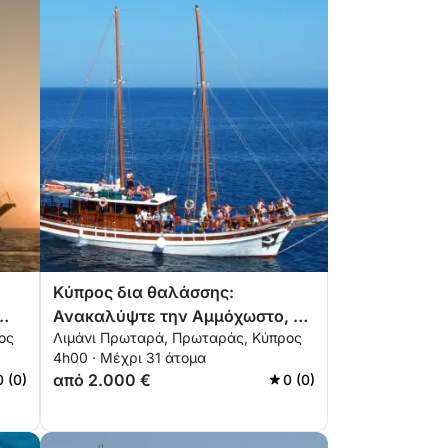
Κύπρος δια θαλάσσης:
Ανακαλύψτε την Αμμόχωστο, το
ος
Λιμάνι Πρωταρά, Πρωταράς, Κύπρος
Κάβο Γκρέκο και τους
4h00 · Μέχρι 31 άτομα
Κρυμμένους Κόλπους
από 2.000 €
0 (0)
0 (0)