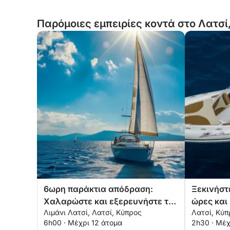
Παρόμοιες εμπειρίες κοντά στο Λατσί
6ωρη παράκτια απόδραση:
Ξεκινήστε
Χαλαρώστε και εξερευνήστε τη
ώρες και
Λιμάνι Λατσί, Λατσί, Κύπρος
Λατσί, Κύπ
χερσόνησο του Ακάμα
σε ένα μ
6h00 · Μέχρι 12 άτομα
2h30 · Μέχ