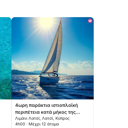
4ωρη παράκτια ιστιοπλοϊκή
περιπέτεια κατά μήκος της
Λιμάνι Λατσί, Λατσί, Κύπρος
χερσονήσου του Ακάμα
4h00 · Μέχρι 12 άτομα