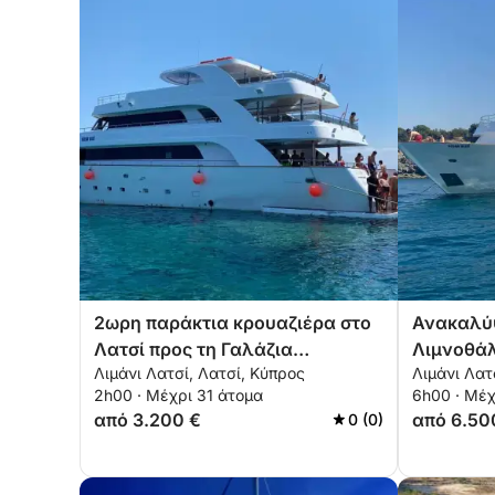
2ωρη παράκτια κρουαζιέρα στο
Ανακαλύψ
Λατσί προς τη Γαλάζια
Λιμνοθάλ
Λιμάνι Λατσί, Λατσί, Κύπρος
Λιμάνι Λατ
Λιμνοθάλασσα
Απομονωμ
2h00 · Μέχρι 31 άτομα
6h00 · Μέχ
Ώρες
από 3.200 €
από 6.50
0 (0)