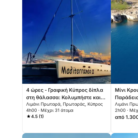
4 ώρες - Γραφική Κύπρος δίπλα
Μίνι Κρο
στη θάλασσα: Κολυμπήστε και
Παράδεισ
Λιμάνι Πρωταρά, Πρωταράς, Κύπρος
Λιμάνι Πρ
χαλαρώστε από τον Πρωταρά
σε 2 Ώρε
4h00 · Μέχρι 31 άτομα
2h00 · Μέχ
4.5 (1)
από 1.30