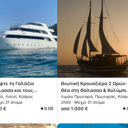
τε τη Γαλάζια
Ιδιωτική Κρουαζιέρα 2 Ωρών:
ασσα και τους
Θέα στη Θάλασσα & Κολύμπι
σί, Λατσί, Κύπρος
Λιμάνι Πρωταρά, Πρωταράς, Κύπρ
ένους Κόλπους – 6
από τον Πρωταρά
ρι 31 άτομα
2h00 · Μέχρι 31 άτομα
0 €
από 1.000 €
0 (0)