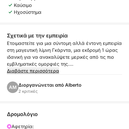
Καύσιμο
Ηχοσύστημα
Σχετικά με την εμπειρία
Ετοιμαστείτε για μια σύντομη αλλά έντονη εμπειρία
στη μαγευτική λίμνη Γκάρντα, μια εκδρομή 1 ώρας
ιδανική για να ανακαλύψετε μερικές από τις πιο
εμβληματικές ομορφιές της.
Διαβάστε περισσότερα
Αναχωρώντας από το γοητευτικό Porto Torchio στη
Μανέρμπα ντελ Γκάρντα, θα πλεύσετε κατά μήκος
Διοργανώνεται από Alberto
AM
της ακτής σε μια χαλαρή και γραφική ατμόσφαιρα,
2 κριτικές
ιδανική για να απολαύσετε τη λίμνη ακόμα και με
περιορισμένο χρόνο.
Δρομολόγιο
Το αποκορύφωμα της εμπειρίας θα είναι η πλεύση
προς την υπέροχη Νήσο ντελ Γκάρντα, τη
Αφετηρία: