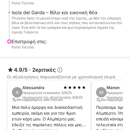
Porto Torchio
μεγαλύτερη στη λίμνη, διάσημη για την επιβλητική
βίλα και τους περιποιημένους κήπους της που
Isola del Garda – Βίλα και εικονική θέα
δημιουργούν ένα μοναδικό και σαγηνευτικό
Πλεύστε προς το μεγαλύτερο νησί της λίμνης, με θέα την υπέροχη
βίλα σε βενετσιάνικο στιλ και τους κήπους που αντανακλώνται στο
σκηνικό.
νερό. Ένα από τα πιο γραφικά και φωτογραφημένα σημεία της
λίμνης Γκάρντα.
Κατά τη διάρκεια της εκδρομής, μπορείτε να
Επιστροφή στις:
χαλαρώσετε στο πλοίο, να απολαύσετε τη θέα και,
Porto Torchio
εφόσον το επιτρέπει ο καιρός, να κάνετε μια
σύντομη βουτιά στα καθαρά νερά της λίμνης.
4.9/5
·
2κριτικές
Στο πλοίο, θα βρείτε γλυκό νερό και στερεοφωνικό
Οι αξιολογήσεις παρουσιάζονται με χρονολογική σειρά
για να συνοδεύσετε το ταξίδι με την αγαπημένη
σας μουσική, κάνοντας την εμπειρία ακόμα πιο
Alessandra
Manon
A
M
Ημερομηνία ενοικίασης 6/8/25 ·
Ημερομηνία εν
ευχάριστη.
Ημερομηνία της αξιολόγησης 8/8/25
Ημερομηνία τ
Μεταφρασμένο από Ιταλικά
Μεταφρασμένο α
Μια πολύ όμορφη και διασκεδαστική
Περάσαμε όμορφ
Μια τέλεια εκδρομή για όσους αναζητούν
εμπειρία, ακόμη και για την 4μισι
Αλμπέρτο. Ήταν 
χαλάρωση, φύση και ομορφιά στη λίμνη Γκάρντα,
ετών κόρη μου. Ο Αλμπέρτο μας
επειδή κάναμε τη
ακόμα και σε σύντομο χρονικό διάστημα.
έδειξε τις παράκτιες πόλεις και μας
τελευταία στιγμή