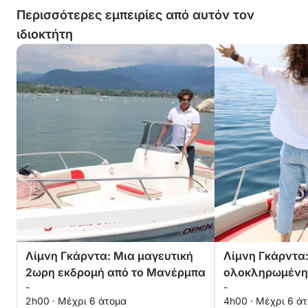
Περισσότερες εμπειρίες από αυτόν τον
ιδιοκτήτη
Λίμνη Γκάρντα: Μια μαγευτική
Λίμνη Γκάρντα
2ωρη εκδρομή από το Μανέρμπα
ολοκληρωμένη
-
-
από το Μανέρ
2h00 · Μέχρι 6 άτομα
4h00 · Μέχρι 6 ά