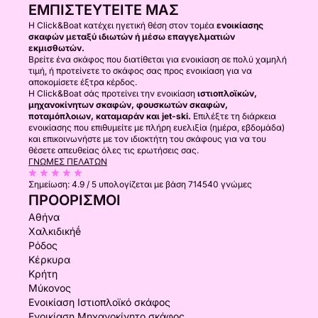
ΕΜΠΙΣΤΕΥΤΕΊΤΕ ΜΑΣ
Η Click&Boat κατέχει ηγετική θέση στον τομέα
ενοικίασης
σκαφών μεταξύ ιδιωτών ή μέσω επαγγελματιών
εκμισθωτών.
Βρείτε ένα σκάφος που διατίθεται για ενοικίαση σε πολύ χαμηλή
τιμή, ή προτείνετε το σκάφος σας προς ενοικίαση για να
αποκομίσετε έξτρα κέρδος.
Η Click&Boat σάς προτείνει την ενοικίαση
ιστιοπλοϊκών,
μηχανοκίνητων σκαφών, φουσκωτών σκαφών,
ποταμόπλοιων, καταμαράν και jet-ski.
Επιλέξτε τη διάρκεια
ενοικίασης που επιθυμείτε με πλήρη ευελιξία (ημέρα, εβδομάδα)
και επικοινωνήστε με τον ιδιοκτήτη του σκάφους για να του
θέσετε απευθείας όλες τις ερωτήσεις σας.
ΓΝΏΜΕΣ ΠΕΛΑΤΏΝ
Σημείωση:
4.9 / 5
υπολογίζεται με βάση 714540 γνώμες
ΠΡΟΟΡΙΣΜΟΊ
Αθήνα
Χαλκιδικήḗ
Ρόδος
Κέρκυρα
Κρήτη
Μύκονος
Ενοικίαση Ιστιοπλοϊκό σκάφος
Ενοικίαση Μηχανοκίνητο σκάφος