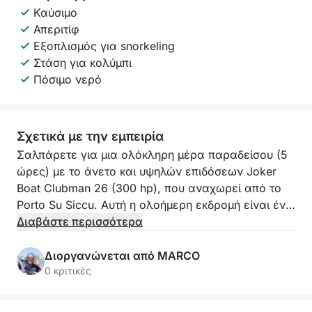
Καύσιμο
Απεριτίφ
Εξοπλισμός για snorkeling
Στάση για κολύμπι
Πόσιμο νερό
Σχετικά με την εμπειρία
Σαλπάρετε για μια ολόκληρη μέρα παραδείσου (5
ώρες) με το άνετο και υψηλών επιδόσεων Joker
Boat Clubman 26 (300 hp), που αναχωρεί από το
Porto Su Siccu. Αυτή η ολοήμερη εκδρομή είναι ένα
αξέχαστο ταξίδι κατά μήκος της ανατολικής ακτής
Διαβάστε περισσότερα
του Κάλιαρι, φτάνοντας στην παρθένα παραλία
Mari Pintau με την καθαρή λευκή άμμο.
Διοργανώνεται από MARCO
0 κριτικές
Πλοηγούμενοι γρήγορα, θα απολαύσετε τις πιο
αποκλειστικές στάσεις για κολύμπι, με