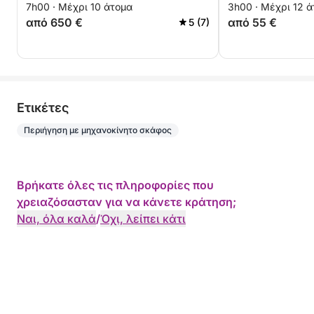
7h00 · Μέχρι 10 άτομα
3h00 · Μέχρι 12 
κρυστάλλινη θάλασσα
από 650 €
από 55 €
5 (7)
Eτικέτες
Περιήγηση με μηχανοκίνητο σκάφος
Βρήκατε όλες τις πληροφορίες που
χρειαζόσασταν για να κάνετε κράτηση;
Ναι, όλα καλά
/
Όχι, λείπει κάτι