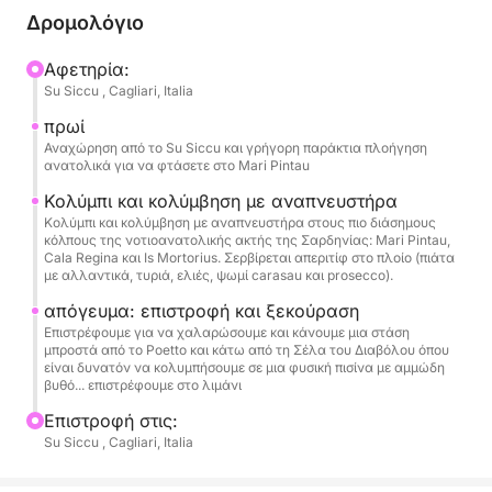
γαλαζοπράσινα νερά ιδανικά για κολύμβηση με
Δρομολόγιο
αναπνευστήρα. Η εμπειρία ολοκληρώνεται με ένα
πλούσιο απεριτίφ Σαρδηνίας που σερβίρεται στο
Αφετηρία:
Su Siccu , Cagliari, Italia
πλοίο: μια νόστιμη επιλογή από αλλαντικά, τυριά,
ελιές και ψωμί carasau.
πρωί
Αναχώρηση από το Su Siccu και γρήγορη παράκτια πλοήγηση
ανατολικά για να φτάσετε στο Mari Pintau
Στο πλοίο, θα απολαύσετε την άνεση του κρύου
νερού, ενός μίνι μπαρ και τοπικού prosecco και
Κολύμπι και κολύμβηση με αναπνευστήρα
Κολύμπι και κολύμβηση με αναπνευστήρα στους πιο διάσημους
πατατάκια για να ολοκληρώσετε την ημέρα.
κόλπους της νοτιοανατολικής ακτής της Σαρδηνίας: Mari Pintau,
Cala Regina και Is Mortorius. Σερβίρεται απεριτίφ στο πλοίο (πιάτα
με αλλαντικά, τυριά, ελιές, ψωμί carasau και prosecco).
απόγευμα: επιστροφή και ξεκούραση
Επιστρέφουμε για να χαλαρώσουμε και κάνουμε μια στάση
μπροστά από το Poetto και κάτω από τη Σέλα του Διαβόλου όπου
είναι δυνατόν να κολυμπήσουμε σε μια φυσική πισίνα με αμμώδη
βυθό... επιστρέφουμε στο λιμάνι
Επιστροφή στις:
Su Siccu , Cagliari, Italia