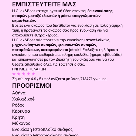
ΕΜΠΙΣΤΕΥΤΕΊΤΕ ΜΑΣ
Η Click&Boat κατέχει ηγετική θέση στον τομέα
ενοικίασης
σκαφών μεταξύ ιδιωτών ή μέσω επαγγελματιών
εκμισθωτών.
Βρείτε ένα σκάφος που διατίθεται για ενοικίαση σε πολύ χαμηλή
τιμή, ή προτείνετε το σκάφος σας προς ενοικίαση για να
αποκομίσετε έξτρα κέρδος.
Η Click&Boat σάς προτείνει την ενοικίαση
ιστιοπλοϊκών,
μηχανοκίνητων σκαφών, φουσκωτών σκαφών,
ποταμόπλοιων, καταμαράν και jet-ski.
Επιλέξτε τη διάρκεια
ενοικίασης που επιθυμείτε με πλήρη ευελιξία (ημέρα, εβδομάδα)
και επικοινωνήστε με τον ιδιοκτήτη του σκάφους για να του
θέσετε απευθείας όλες τις ερωτήσεις σας.
ΓΝΏΜΕΣ ΠΕΛΑΤΏΝ
Σημείωση:
4.9 / 5
υπολογίζεται με βάση 713471 γνώμες
ΠΡΟΟΡΙΣΜΟΊ
Αθήνα
Χαλκιδικήḗ
Ρόδος
Κέρκυρα
Κρήτη
Μύκονος
Ενοικίαση Ιστιοπλοϊκό σκάφος
Ενοικίαση Μηχανοκίνητο σκάφος