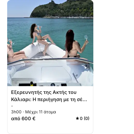
Εξερευνητής της Ακτής του
Κάλιαρι: Η περιήγηση με τη σέλα
-
του διαβόλου
3h00 · Μέχρι 11 άτομα
από 600 €
0 (0)