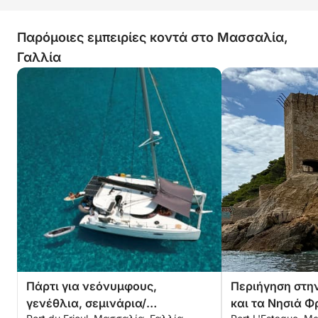
εξοπλισμό wing foil και μια βάρκα για να βγείτε
στην ξηρά και να εξερευνήσετε κρυμμένα σημεία
Παρόμοιες εμπειρίες κοντά στο Μασσαλία,
με απόλυτη ελευθερία.
Γαλλία
Είτε ψάχνετε για χαλαρωτικές διακοπές, μια
ξεχωριστή απόδραση με αγαπημένα πρόσωπα είτε
έναν μοναδικό τρόπο να ζήσετε τη Μεσόγειο, αυτό
το καταμαράν προσφέρει τον τέλειο συνδυασμό
άνεσης, κομψότητας και περιπέτειας.
Ελάτε να απολαύσετε μια μαγική στιγμή στη
θάλασσα, με τον δικό σας ρυθμό και σε αρμονία με
τη φύση. Επικοινωνήστε μαζί μας μέσω της
Click&Boat για περισσότερες πληροφορίες ή για να
σχεδιάσετε την αξέχαστη κρουαζιέρα σας.
Πάρτι για νεόνυμφους,
Περιήγηση στη
γενέθλια, σεμινάρια/
και τα Νησιά Φ