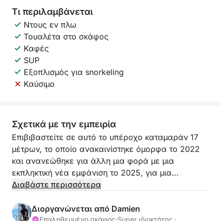
Τι περιλαμβάνεται
Ντους εν πλω
Τουαλέτα στο σκάφος
Καφές
SUP
Εξοπλισμός για snorkeling
Καύσιμο
Σχετικά με την εμπειρία
Επιβιβαστείτε σε αυτό το υπέροχο καταμαράν 17
μέτρων, το οποίο ανακαινίστηκε όμορφα το 2022
και ανανεώθηκε για άλλη μια φορά με μια
εκπληκτική νέα εμφάνιση το 2025, για μια
αξέχαστη απόδραση στη θάλασσα.
Διαβάστε περισσότερα
Γρήγορο, κομψό και εξαιρετικά άνετο, αυτό το
Διοργανώνεται από Damien
καταμαράν είναι ιδανικό για να απολαύσετε
Επαληθευμένο σκάφος
·
Super ιδιοκτήτης ·