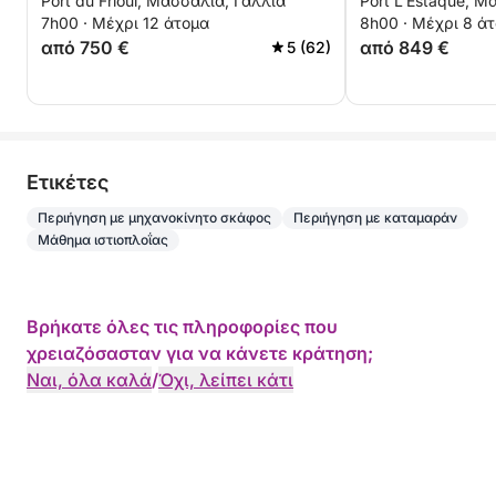
Port du Frioul, Μασσαλία, Γαλλία
Port L'Estaque, Μ
οικοδόμηση ομάδας,
άτομα
7h00 · Μέχρι 12 άτομα
8h00 · Μέχρι 8 ά
οικογενειακές εκδρομές,
από 750 €
από 849 €
5 (62)
προτάσεις γάμου... ελάτε να
ανακαλύψετε τη Μασσαλία στο
καταμαράν μας για ένα μάθημα
ιστιοπλοΐας ανακάλυψης ή
εισαγωγικό μάθημα ιστιοπλοΐας
Eτικέτες
Περιήγηση με μηχανοκίνητο σκάφος
Περιήγηση με καταμαράν
Μάθημα ιστιοπλοΐας
Βρήκατε όλες τις πληροφορίες που
χρειαζόσασταν για να κάνετε κράτηση;
Ναι, όλα καλά
/
Όχι, λείπει κάτι