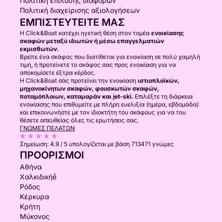
Πολιτική επίλυσης διαφορών
Πολιτική διαχείρισης αξιολογήσεων
ΕΜΠΙΣΤΕΥΤΕΊΤΕ ΜΑΣ
Η Click&Boat κατέχει ηγετική θέση στον τομέα
ενοικίασης
σκαφών μεταξύ ιδιωτών ή μέσω επαγγελματιών
εκμισθωτών.
Βρείτε ένα σκάφος που διατίθεται για ενοικίαση σε πολύ χαμηλή
τιμή, ή προτείνετε το σκάφος σας προς ενοικίαση για να
αποκομίσετε έξτρα κέρδος.
Η Click&Boat σάς προτείνει την ενοικίαση
ιστιοπλοϊκών,
μηχανοκίνητων σκαφών, φουσκωτών σκαφών,
ποταμόπλοιων, καταμαράν και jet-ski.
Επιλέξτε τη διάρκεια
ενοικίασης που επιθυμείτε με πλήρη ευελιξία (ημέρα, εβδομάδα)
και επικοινωνήστε με τον ιδιοκτήτη του σκάφους για να του
θέσετε απευθείας όλες τις ερωτήσεις σας.
ΓΝΏΜΕΣ ΠΕΛΑΤΏΝ
Σημείωση:
4.9 / 5
υπολογίζεται με βάση 713471 γνώμες
ΠΡΟΟΡΙΣΜΟΊ
Αθήνα
Χαλκιδικήḗ
Ρόδος
Κέρκυρα
Κρήτη
Μύκονος