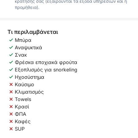
κράτησής σας (εξαιρούνται τα έξοδα υπηρεσιών και η
προμήθεια).
Τι περιλαμβάνεται
Μπύρα
Αναψυκτικά
Σνακ
Φρέσκα εποχιακά φρούτα
Εξοπλισμός για snorkeling
Ηχοσύστημα
Καύσιμο
Κλιματισμός
Towels
Κρασί
ΦΠΑ
Καφές
SUP