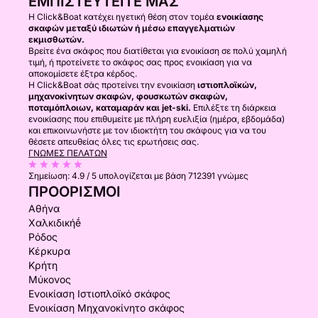
ΕΜΠΙΣΤΕΥΤΕΊΤΕ ΜΑΣ
Η Click&Boat κατέχει ηγετική θέση στον τομέα
ενοικίασης
σκαφών μεταξύ ιδιωτών ή μέσω επαγγελματιών
εκμισθωτών.
Βρείτε ένα σκάφος που διατίθεται για ενοικίαση σε πολύ χαμηλή
τιμή, ή προτείνετε το σκάφος σας προς ενοικίαση για να
αποκομίσετε έξτρα κέρδος.
Η Click&Boat σάς προτείνει την ενοικίαση
ιστιοπλοϊκών,
μηχανοκίνητων σκαφών, φουσκωτών σκαφών,
ποταμόπλοιων, καταμαράν και jet-ski.
Επιλέξτε τη διάρκεια
ενοικίασης που επιθυμείτε με πλήρη ευελιξία (ημέρα, εβδομάδα)
και επικοινωνήστε με τον ιδιοκτήτη του σκάφους για να του
θέσετε απευθείας όλες τις ερωτήσεις σας.
ΓΝΏΜΕΣ ΠΕΛΑΤΏΝ
Σημείωση:
4.9 / 5
υπολογίζεται με βάση 712391 γνώμες
ΠΡΟΟΡΙΣΜΟΊ
Αθήνα
Χαλκιδικήḗ
Ρόδος
Κέρκυρα
Κρήτη
Μύκονος
Ενοικίαση Ιστιοπλοϊκό σκάφος
Ενοικίαση Μηχανοκίνητο σκάφος