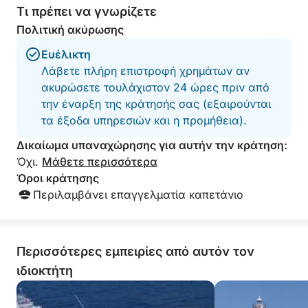
Τι πρέπει να γνωρίζετε
Elaphiti, απολαμβάνοντας το κολύμπι, την
Πολιτική ακύρωσης
περιήγηση στα αξιοθέατα και την γαλήνια
ατμόσφαιρα της Αδριατικής Θάλασσας.
Ευέλικτη
Λάβετε πλήρη επιστροφή χρημάτων αν
ακυρώσετε τουλάχιστον 24 ώρες πριν από
την έναρξη της κράτησής σας (εξαιρούνται
τα έξοδα υπηρεσιών και η προμήθεια).
Δικαίωμα υπαναχώρησης για αυτήν την κράτηση:
Όχι.
Μάθετε περισσότερα
Όροι κράτησης
Περιλαμβάνει επαγγελματία καπετάνιο
Περισσότερες εμπειρίες από αυτόν τον
ιδιοκτήτη