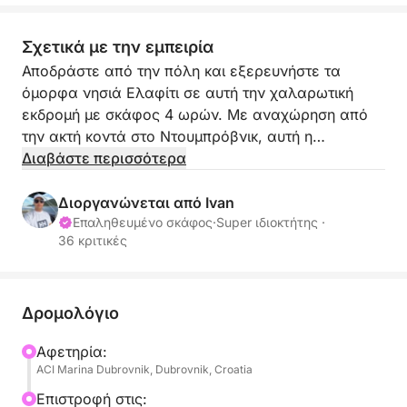
Σχετικά με την εμπειρία
Αποδράστε από την πόλη και εξερευνήστε τα
όμορφα νησιά Ελαφίτι σε αυτή την χαλαρωτική
εκδρομή με σκάφος 4 ωρών. Με αναχώρηση από
την ακτή κοντά στο Ντουμπρόβνικ, αυτή η
περιπέτεια μισής ημέρας σας μεταφέρει στα
Διαβάστε περισσότερα
γαλαζοπράσινα νερά της Αδριατικής για να
ανακαλύψετε τα γοητευτικά νησιά Κολότσεπ,
Διοργανώνεται από Ivan
Λόπουντ και Σίπαν.
Επαληθευμένο σκάφος
·
Super ιδιοκτήτης ·
36 κριτικές
Ο καπετάνιος και η οικοδέσποινα θα κάνουν την
ημέρα σας αξέχαστη. Το ταξίδι σας ξεκινά με μια
κρουαζιέρα προς το νησί Κολότσεπ, το
Δρομολόγιο
πλησιέστερο από τα νησιά Ελαφίτι και γνωστό για
Αφετηρία:
τα κρυστάλλινα νερά του, τις κρυμμένες σπηλιές
ACI Marina Dubrovnik, Dubrovnik, Croatia
και το γαλήνιο φυσικό τοπίο. Εδώ μπορείτε να
σταματήσετε για μια δροσιστική βουτιά ή απλώς να
Επιστροφή στις: