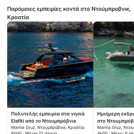
Παρόμοιες εμπειρίες κοντά στο Ντούμπροβνικ,
Κροατία
Πολυτελής εμπειρία στα νησιά
Ημιήμερη εκδρ
Elafiti από το Ντουμπρόβνικ
στο Ντουμπρόβ
Marina Gruz, Ντουμπρόβνικ, Κροατία
Marina Gruz, Ντου
μηχανοκίνητο 
8h00 · Μέχρι 12 άτομα
4h00 · Μέχρι 6 ά