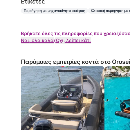
Eτικέτες
Απαιτείται ειδοποίηση 12 ωρών για κρατήσεις, ε
Περιήγηση με μηχανοκίνητο σκάφος
Κλασική περιήγηση με
Βρήκατε όλες τις πληροφορίες που χρειαζόσασ
Ναι, όλα καλά
/
Όχι, λείπει κάτι
Παρόμοιες εμπειρίες κοντά στο Orosei