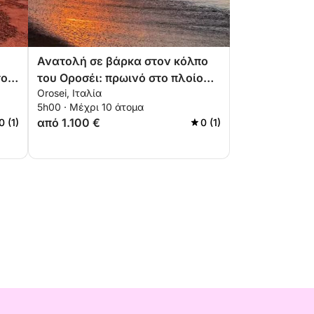
Ανατολή σε βάρκα στον κόλπο
το
του Οροσέι: πρωινό στο πλοίο
Orosei, Ιταλία
και όρμοι την αυγή
5h00 · Μέχρι 10 άτομα
από 1.100 €
0 (1)
0 (1)