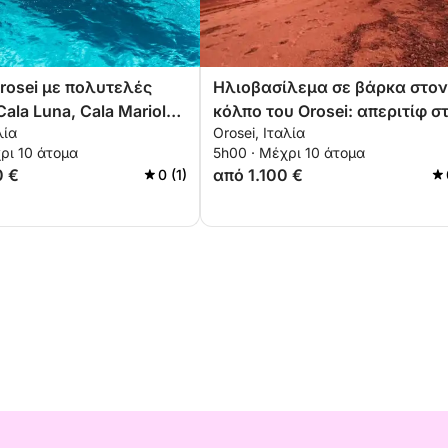
rosei με πολυτελές
Ηλιοβασίλεμα σε βάρκα στον
ala Luna, Cala Mariolu
κόλπο του Orosei: απεριτίφ σ
λία
Orosei, Ιταλία
ο όμορφοι όρμοι
σκάφος και όρμοι
ρι 10 άτομα
5h00 · Μέχρι 10 άτομα
ηλιοβασιλέματος
0 €
από 1.100 €
0 (1)