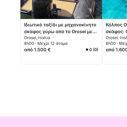
Ιδιωτικό ταξίδι με μηχανοκίνητο
Κόλπος O
σκάφος γύρω από το Orosei με
σκάφος: C
Orosei, Ιταλία
Orosei, Ιτα
καπετάνιο
και οι πι
8h00 · Μέχρι 12 άτομα
8h00 · Μέχ
από 1.500 €
από 1.60
0 (0)