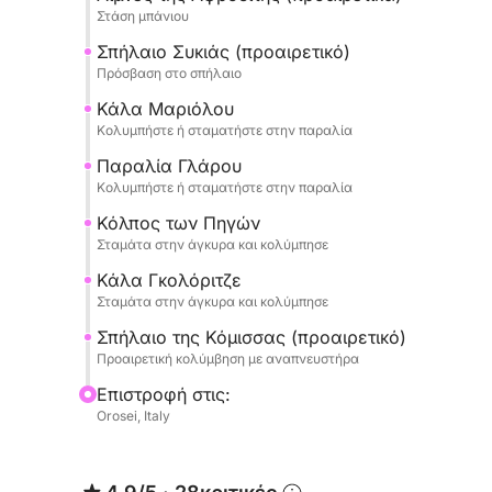
φτιαγμένη από σφαιρικά μαρμάρινα βότσαλα.
Στάση μπάνιου
Σπήλαιο Συκιάς (προαιρετικό)
Και επίσης, οι Πισίνες της Αφροδίτης, η Κάλα Σι
Πρόσβαση στο σπήλαιο
Κάλα Μαριόλου
Η ΓΚΡΟΤΑ ΝΤΕΛ ΦΙΚΟ (προσβάσιμη με τα πόδια κ
Κολυμπήστε ή σταματήστε στην παραλία
Παραλία Γλάρου
Η ΓΚΡΟΤΑ ΝΤΕΛΛΑ ΚΟΝΤΕΣΑ (προσβάσιμη κολυ
Κολυμπήστε ή σταματήστε στην παραλία
Όλες οι προσγειώσεις μπορούν να γίνουν είτε μ
Κόλπος των Πηγών
Σταμάτα στην άγκυρα και κολύμπησε
ανεξάρτητα.
Κάλα Γκολόριτζε
Προσφέρουμε στους επισκέπτες την επιλογή εν
Σταμάτα στην άγκυρα και κολύμπησε
ΤΥΠΙΚΟΥ ΑΠΕΡΙΤΙΦ:
Σπήλαιο της Κόμισσας (προαιρετικό)
λουκάνικο, τυρί πεκορίνο, ελιές, ψωμί Γκουτιάο
Προαιρετική κολύμβηση με αναπνευστήρα
Επιστροφή στις:
Ή
Orosei, Italy
ΕΛΑΦΡΙΟ ΓΕΥΜΑ:
Φρέσκο ψωμί ημέρας