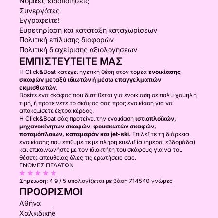
Νομικές ειδοποιήσεις
Συνεργάτες
Εγγραφείτε!
Ευρετηρίαση και κατάταξη καταχωρίσεων
Πολιτική επίλυσης διαφορών
Πολιτική διαχείρισης αξιολογήσεων
ΕΜΠΙΣΤΕΥΤΕΊΤΕ ΜΑΣ
Η Click&Boat κατέχει ηγετική θέση στον τομέα
ενοικίασης
σκαφών μεταξύ ιδιωτών ή μέσω επαγγελματιών
εκμισθωτών.
Βρείτε ένα σκάφος που διατίθεται για ενοικίαση σε πολύ χαμηλή
τιμή, ή προτείνετε το σκάφος σας προς ενοικίαση για να
αποκομίσετε έξτρα κέρδος.
Η Click&Boat σάς προτείνει την ενοικίαση
ιστιοπλοϊκών,
μηχανοκίνητων σκαφών, φουσκωτών σκαφών,
ποταμόπλοιων, καταμαράν και jet-ski.
Επιλέξτε τη διάρκεια
ενοικίασης που επιθυμείτε με πλήρη ευελιξία (ημέρα, εβδομάδα)
και επικοινωνήστε με τον ιδιοκτήτη του σκάφους για να του
θέσετε απευθείας όλες τις ερωτήσεις σας.
ΓΝΏΜΕΣ ΠΕΛΑΤΏΝ
Σημείωση:
4.9 / 5
υπολογίζεται με βάση 714540 γνώμες
ΠΡΟΟΡΙΣΜΟΊ
Αθήνα
Χαλκιδικήḗ