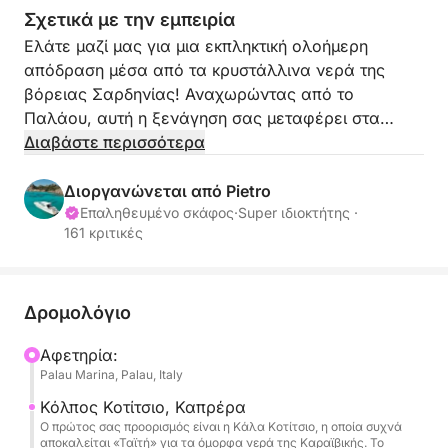
Σχετικά με την εμπειρία
Ελάτε μαζί μας για μια εκπληκτική ολοήμερη
απόδραση μέσα από τα κρυστάλλινα νερά της
βόρειας Σαρδηνίας! Αναχωρώντας από το
Παλάου, αυτή η ξενάγηση σας μεταφέρει στα
νησιά Caprera και Maddalena, δύο κοσμήματα του
Διαβάστε περισσότερα
αρχιπελάγους - χωρίς τα πλήθη των Spargi και
Budelli.
Διοργανώνεται από Pietro
Επαληθευμένο σκάφος
·
Super ιδιοκτήτης ·
161 κριτικές
Εξερευνήστε κρυμμένους κολπίσκους, κολυμπήστε
σε τιρκουάζ κόλπους και απολαύστε τον
μεσογειακό ήλιο. Είτε κάνετε κολύμβηση με
αναπνευστήρα, είτε βγάζετε φωτογραφίες ή απλά
Δρομολόγιο
χαλαρώνετε, αυτή η περιήγηση έχει να κάνει με
Αφετηρία:
την ελευθερία και την ομορφιά στη θάλασσα.
Palau Marina, Palau, Italy
Το σκάφος διαθέτει ένα ευρύχωρο χώρο
Κόλπος Κοτίτσιο, Καπρέρα
Ο πρώτος σας προορισμός είναι η Κάλα Κοτίτσιο, η οποία συχνά
ηλιοθεραπείας στην πλώρη, ιδανικό για χαλάρωση
αποκαλείται «Ταϊτή» για τα όμορφα νερά της Καραϊβικής. Το