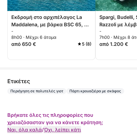
Εκδρομή στο αρχιπέλαγος La
Spargi, Budelli,
Maddalena, με βάρκα BSC 65, με
Razzoli με λέμ
-
-
οδηγό (ολόκληρη ημέρα 8
8h00 · Μέχρι 6 άτομα
7h00 · Μέχρι 8 ά
ωρών)
από 650 €
από 1.200 €
5 (8)
Eτικέτες
Περιήγηση σε πολυτελές γιοτ
Πάρτι κρουαζιέρα με σκάφος
Βρήκατε όλες τις πληροφορίες που
χρειαζόσασταν για να κάνετε κράτηση;
Ναι, όλα καλά
/
Όχι, λείπει κάτι