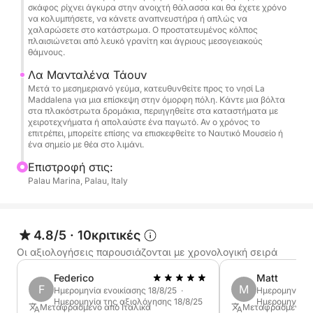
και ηλιοθεραπεία. Κατόπιν αιτήματος, το
σκάφος ρίχνει άγκυρα στην ανοιχτή θάλασσα και θα έχετε χρόνο
να κολυμπήσετε, να κάνετε αναπνευστήρα ή απλώς να
κατάστρωμα της πρύμνης μπορεί επίσης να ανοίξει
χαλαρώσετε στο κατάστρωμα. Ο προστατευμένος κόλπος
για να βελτιώσει την άνεση και να κάνει τη μέρα
πλαισιώνεται από λευκό γρανίτη και άγριους μεσογειακούς
θάμνους.
σας στο σκάφος ακόμα πιο ευχάριστη.
Λα Μανταλένα Τάουν
Ιδανικό για ζευγάρια, οικογένειες ή μικρές παρέες
Μετά το μεσημεριανό γεύμα, κατευθυνθείτε προς το νησί La
Maddalena για μια επίσκεψη στην όμορφη πόλη. Κάντε μια βόλτα
που αναζητούν μια ήρεμη και γραφική μέρα στο
στα πλακόστρωτα δρομάκια, περιηγηθείτε στα καταστήματα με
νερό.
χειροτεχνήματα ή απολαύστε ένα παγωτό. Αν ο χρόνος το
επιτρέπει, μπορείτε επίσης να επισκεφθείτε το Ναυτικό Μουσείο ή
ένα σημείο με θέα στο λιμάνι.
Ελάτε να ζήσετε τη μαγεία της Caprera και της
Επιστροφή στις:
Maddalena!
Palau Marina, Palau, Italy
4.8/5
·
10κριτικές
Οι αξιολογήσεις παρουσιάζονται με χρονολογική σειρά
Federico
Matt
F
M
Ημερομηνία ενοικίασης 18/8/25 ·
Ημερομηνία εν
Ημερομηνία της αξιολόγησης 18/8/25
Ημερομηνία τ
Μεταφρασμένο από Ιταλικά
Μεταφρασμένο α