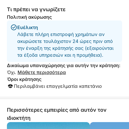
αγκυροβολήσετε ξανά για μια δεύτερη βουτιά,
Τι πρέπει να γνωρίζετε
δίνοντάς σας την ευκαιρία να κάνετε
Πολιτική ακύρωσης
αναπνευστήρα δίπλα σε αυτούς τους
συναρπαστικούς σχηματισμούς.
Ευέλικτη
Λάβετε πλήρη επιστροφή χρημάτων αν
Επί του πλοίου, διατίθενται προς πώληση φαγητά
ακυρώσετε τουλάχιστον 24 ώρες πριν από
και ποτά, συμπεριλαμβανομένων τοπικών
την έναρξη της κράτησής σας (εξαιρούνται
σπεσιαλιτέ και δροσιστικών κοκτέιλ για να
τα έξοδα υπηρεσιών και η προμήθεια).
απολαύσετε ανάμεσα στις στάσεις. Υπάρχουν
Δικαίωμα υπαναχώρησης για αυτήν την κράτηση:
σκιερά καθίσματα και ανοιχτές ηλιόλουστες
Όχι.
Μάθετε περισσότερα
ξαπλώστρες, ώστε να μπορείτε να χαλαρώσετε με
Όροι κράτησης
άνεση, είτε προτιμάτε ηλιοθεραπεία είτε
Περιλαμβάνει επαγγελματία καπετάνιο
χαλάρωση στο αεράκι.
Αυτό που κάνει αυτή την κρουαζιέρα να ξεχωρίζει
είναι ο συνδυασμός γαλήνιων σημείων
Περισσότερες εμπειρίες από αυτόν τον
κολύμβησης, εμβληματικών αξιοθέατων και
ιδιοκτήτη
φυσικών θαυμάτων - όλα μέσα σε ένα τέλεια
χρονομετρημένο ταξίδι 6 ωρών. Θα εξερευνήσετε