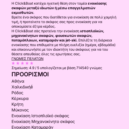
Η Click&Boat κατέχει ηγετική θέση στον τομέα
ενοικίασης
σκαφών μεταξύ ιδιωτών ή μέσω επαγγελματιών
εκμισθωτών.
Βρείτε ένα σκάφος που διατίθεται για ενοικίαση σε πολύ χαμηλή
τιμή, ή προτείνετε το σκάφος σας προς ενοικίαση για να
αποκομίσετε έξτρα κέρδος.
Η Click&Boat σάς προτείνει την ενοικίαση
ιστιοπλοϊκών,
μηχανοκίνητων σκαφών, φουσκωτών σκαφών,
ποταμόπλοιων, καταμαράν και jet-ski.
Επιλέξτε τη διάρκεια
ενοικίασης που επιθυμείτε με πλήρη ευελιξία (ημέρα, εβδομάδα)
και επικοινωνήστε με τον ιδιοκτήτη του σκάφους για να του
θέσετε απευθείας όλες τις ερωτήσεις σας.
ΓΝΏΜΕΣ ΠΕΛΑΤΏΝ
Σημείωση:
4.9 / 5
υπολογίζεται με βάση 714540 γνώμες
ΠΡΟΟΡΙΣΜΟΊ
Αθήνα
Χαλκιδικήḗ
Ρόδος
Κέρκυρα
Κρήτη
Μύκονος
Ενοικίαση Ιστιοπλοϊκό σκάφος
Ενοικίαση Μηχανοκίνητο σκάφος
Ενοικίαση Καταμαράν