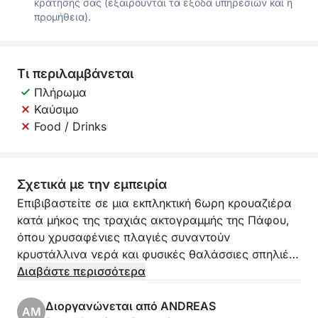
κράτησής σας (εξαιρούνται τα έξοδα υπηρεσιών και η
προμήθεια).
Τι περιλαμβάνεται
Πλήρωμα
Καύσιμο
Food / Drinks
Σχετικά με την εμπειρία
Επιβιβαστείτε σε μια εκπληκτική 6ωρη κρουαζιέρα
κατά μήκος της τραχιάς ακτογραμμής της Πάφου,
όπου χρυσαφένιες πλαγιές συναντούν
κρυστάλλινα νερά και φυσικές θαλάσσιες σπηλιές
κρύβουν μυστικά της θάλασσας. Αυτό το αξέχαστο
Διαβάστε περισσότερα
ταξίδι συνδυάζει τη γραφική χαλάρωση με μια
γεύση περιπέτειας, ιδανικό για όσους θέλουν να
Διοργανώνεται από ANDREAS
AM