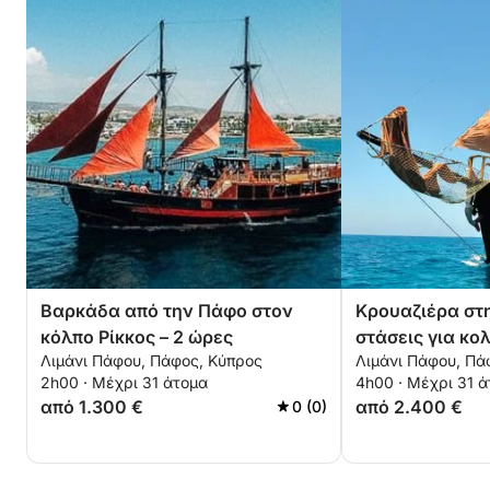
τόσο πολυσύχναστες όσο και κρυφές γωνιές της
ακτογραμμής, χωρίς ποτέ να νιώσετε βιαστικά.
Από γαλήνιους όρμους μέχρι γεωλογικά θαύματα,
αυτή η εκδρομή προσφέρει μια ολοκληρωμένη
εμπειρία της παράκτιας ομορφιάς της Κύπρου.
Είναι ιδανική για ζευγάρια, οικογένειες και όποιον
αγαπά τη θάλασσα.
Βαρκάδα από την Πάφο στον
Κρουαζιέρα στ
κόλπο Ρίκκος – 2 ώρες
στάσεις για κο
Λιμάνι Πάφου, Πάφος, Κύπρος
Λιμάνι Πάφου, Πά
2h00 · Μέχρι 31 άτομα
4h00 · Μέχρι 31 
από 1.300 €
από 2.400 €
0 (0)