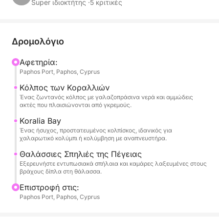
ζήσουν την Κύπρο πέρα από την παραλία.
Super ιδιοκτήτης ·
5 κριτικές
Αναχωρώντας από το λιμάνι της Πάφου, θα
πλεύσετε βορειοδυτικά περνώντας από τον
Δρομολόγιο
εμβληματικό φάρο και το μεσαιωνικό κάστρο. Το
σκάφος γλιστράει προς τον Κόλπο των Κοραλλιών,
Αφετηρία:
Paphos Port, Paphos, Cyprus
μια αγαπημένη αμμουδιά με γαλαζοπράσινα νερά
και εντυπωσιακούς βραχώδεις σχηματισμούς. Λίγο
Κόλπος των Κοραλλιών
αργότερα, θα φτάσετε στον Κόλπο της Κοραλίας,
Ένας ζωντανός κόλπος με γαλαζοπράσινα νερά και αμμώδεις
ακτές που πλαισιώνονται από γκρεμούς.
όπου θα απολαύσετε την πρώτη σας στάση για
κολύμπι - έναν παρθένο, προστατευμένο όρμο
Koralia Bay
Ένας ήσυχος, προστατευμένος κολπίσκος, ιδανικός για
ιδανικό για πλεύση, κολύμβηση με αναπνευστήρα ή
χαλαρωτικό κολύμπι ή κολύμβηση με αναπνευστήρα.
απλώς για να απολαύσετε τη Μεσόγειο.
Θαλάσσιες Σπηλιές της Πέγειας
Εξερευνήστε εντυπωσιακά σπήλαια και καμάρες λαξευμένες στους
Καθώς η ακτογραμμή γίνεται πιο άγρια, θα
βράχους δίπλα στη θάλασσα.
πλησιάσετε τις διάσημες Θαλάσσιες Σπηλιές της
Επιστροφή στις:
Πέγειας, όπου ο άνεμος και τα κύματα έχουν
Paphos Port, Paphos, Cyprus
σκαλίσει σήραγγες και καμάρες σε
ασβεστολιθικούς βράχους. Εδώ, θα