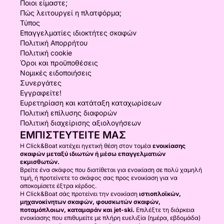
Ποιοι είμαστε;
Πώς λειτουργεί η πλατφόρμα;
Τύπος
Επαγγελματίες ιδιοκτήτες σκαφών
Πολιτική Απορρήτου
Πολιτική cookie
Όροι και προϋποθέσεις
Νομικές ειδοποιήσεις
Συνεργάτες
Εγγραφείτε!
Ευρετηρίαση και κατάταξη καταχωρίσεων
Πολιτική επίλυσης διαφορών
Πολιτική διαχείρισης αξιολογήσεων
ΕΜΠΙΣΤΕΥΤΕΊΤΕ ΜΑΣ
Η Click&Boat κατέχει ηγετική θέση στον τομέα
ενοικίασης
σκαφών μεταξύ ιδιωτών ή μέσω επαγγελματιών
εκμισθωτών.
Βρείτε ένα σκάφος που διατίθεται για ενοικίαση σε πολύ χαμηλή
τιμή, ή προτείνετε το σκάφος σας προς ενοικίαση για να
αποκομίσετε έξτρα κέρδος.
Η Click&Boat σάς προτείνει την ενοικίαση
ιστιοπλοϊκών,
μηχανοκίνητων σκαφών, φουσκωτών σκαφών,
ποταμόπλοιων, καταμαράν και jet-ski.
Επιλέξτε τη διάρκεια
ενοικίασης που επιθυμείτε με πλήρη ευελιξία (ημέρα, εβδομάδα)