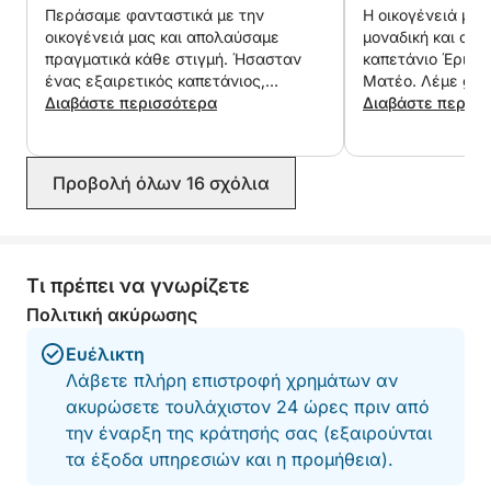
Περάσαμε φανταστικά με την
Η οικογένειά μας
οικογένειά μας και απολαύσαμε
μοναδική και αξέ
πραγματικά κάθε στιγμή. Ήσασταν
καπετάνιο Έρικ σ
ένας εξαιρετικός καπετάνιος,
Ματέο. Λέμε grazi
επαγγελματίας, φιλικός και πάντα
Διαβάστε περισσότερα
δύο που μας φρό
Διαβάστε περισ
φροντίζατε να νιώθουμε άνετα. Το
επιδεξιότητα και 
σκάφος ήταν σε άριστη κατάσταση,
καλύτερες ευχές
το μεσημεριανό ήταν υπέροχο και τα
Προβολή όλων 16 σχόλια
μέρη που επιλέξατε ήταν απολύτως
πανέμορφα. Ήταν ένα από τα
highlights του ταξιδιού μας και θα σας
προτείναμε ανεπιφύλακτα σε όποιον
αναζητά μια αξέχαστη μέρα στο
Τι πρέπει να γνωρίζετε
νερό. Ευχαριστούμε και πάλι, Μάρκο
Πολιτική ακύρωσης
και Ματέο. Ελπίζουμε να σας
ξαναδούμε στο μέλλον!
Ευέλικτη
Λάβετε πλήρη επιστροφή χρημάτων αν
ακυρώσετε τουλάχιστον 24 ώρες πριν από
την έναρξη της κράτησής σας (εξαιρούνται
τα έξοδα υπηρεσιών και η προμήθεια).