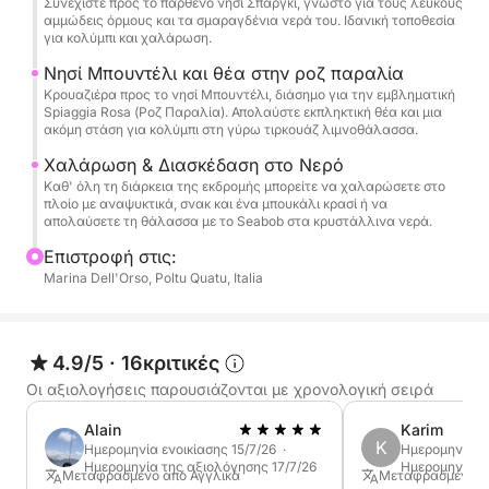
Συνεχίστε προς το παρθένο νησί Σπάργκι, γνωστό για τους λευκούς
αμμώδεις όρμους και τα σμαραγδένια νερά του. Ιδανική τοποθεσία
για κολύμπι και χαλάρωση.
Καθ' όλη τη διάρκεια της εμπειρίας μπορείτε να
χαλαρώσετε στο πλοίο απολαμβάνοντας
Νησί Μπουντέλι και θέα στην ροζ παραλία
αναψυκτικά, σνακ και ένα μπουκάλι κρασί, και να
Κρουαζιέρα προς το νησί Μπουντέλι, διάσημο για την εμβληματική
Spiaggia Rosa (Ροζ Παραλία). Απολαύστε εκπληκτική θέα και μια
εξερευνήσετε τα κρυστάλλινα νερά
ακόμη στάση για κολύμπι στη γύρω τιρκουάζ λιμνοθάλασσα.
χρησιμοποιώντας το Seabob για μια διασκεδαστική
Χαλάρωση & Διασκέδαση στο Νερό
και μοναδική εμπειρία στη θάλασσα.
Καθ' όλη τη διάρκεια της εκδρομής μπορείτε να χαλαρώσετε στο
πλοίο με αναψυκτικά, σνακ και ένα μπουκάλι κρασί ή να
απολαύσετε τη θάλασσα με το Seabob στα κρυστάλλινα νερά.
Αυτή η ολοήμερη κρουαζιέρα είναι ιδανική για να
ανακαλύψετε τη μαγεία του Αρχιπελάγους La
Επιστροφή στις:
Maddalena, συνδυάζοντας χαλάρωση, κολύμπι και
Marina Dell'Orso, Poltu Quatu, Italia
μαγευτικά τοπία σε μια από τις ομορφότερες
περιοχές της Σαρδηνίας.
4.9/5
·
16κριτικές
Οι αξιολογήσεις παρουσιάζονται με χρονολογική σειρά
Alain
Karim
K
Ημερομηνία ενοικίασης 15/7/26 ·
Ημερομηνία εν
Ημερομηνία της αξιολόγησης 17/7/26
Ημερομηνία τ
Μεταφρασμένο από Αγγλικά
Μεταφρασμένο α