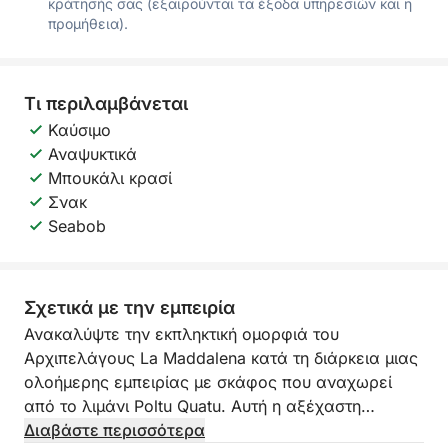
κράτησής σας (εξαιρούνται τα έξοδα υπηρεσιών και η
προμήθεια).
Τι περιλαμβάνεται
Καύσιμο
Αναψυκτικά
Μπουκάλι κρασί
Σνακ
Seabob
Σχετικά με την εμπειρία
Ανακαλύψτε την εκπληκτική ομορφιά του
Αρχιπελάγους La Maddalena κατά τη διάρκεια μιας
ολοήμερης εμπειρίας με σκάφος που αναχωρεί
από το λιμάνι Poltu Quatu. Αυτή η αξέχαστη
κρουαζιέρα σας μεταφέρει σε μερικά από τα πιο
Διαβάστε περισσότερα