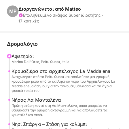
εκπληκτικά νησιά και τα τιρκουάζ νερά της
Σαρδηνίας.
Διοργανώνεται από Matteo
MP
Επαληθευμένο σκάφος
·
Super ιδιοκτήτης ·
17 κριτικές
Κατά τη διάρκεια της ημέρας, θα εξερευνήσετε τα
διάσημα νησιά La Maddalena, Spargi και Budelli,
γνωστά για τα κρυστάλλινα νερά τους, τους
κρυμμένους όρμους και τα παρθένα φυσικά τοπία.
Δρομολόγιο
Απολαύστε αρκετές στάσεις για κολύμπι όπου
Αφετηρία:
μπορείτε να βουτήξετε στη σμαραγδένια θάλασσα,
Marina Dell'Orso, Poltu Quatu, Italia
να χαλαρώσετε κάτω από τον μεσογειακό ήλιο και
να θαυμάσετε το εντυπωσιακό τοπίο αυτού του
Κρουαζιέρα στο αρχιπέλαγος La Maddalena
Αναχωρήστε από το Poltu Quatu και απολαύστε μια γραφική
προστατευόμενου θαλάσσιου πάρκου.
κρουαζιέρα μέσα από τα εκπληκτικά νερά του Αρχιπελάγους La
Maddalena, διάσημου για την τιρκουάζ θάλασσα και τα άγρια
φυσικά τοπία του.
Ένα από τα highlights της ημέρας είναι η στάση
κοντά στο νησί Budelli, διάσημο για την εμβληματική
Νήσος Λα Μανταλένα
ροζ παραλία του και τα απίστευτα χρώματα της
Πρώτη στάση κοντά στη Λα Μανταλένα, όπου μπορείτε να
θαυμάσετε την όμορφη ακτογραμμή και να απολαύσετε τα
γύρω λιμνοθάλασσας. Το νησί Spargi θα
κρυστάλλινα νερά.
προσφέρει επίσης όμορφα σημεία για κολύμπι και
Νησί Σπάργκι – Στάση για κολύμπι
χαλάρωση σε ανέγγιχτη φύση.