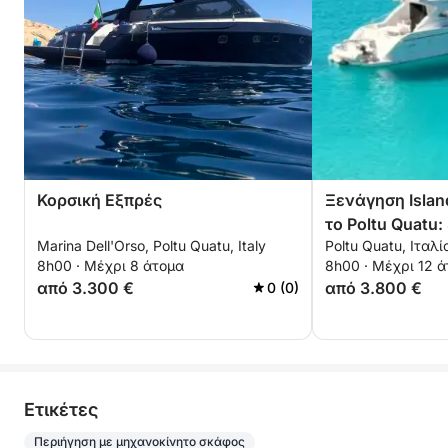
Κορσική Εξπρές
Ξενάγηση Islan
το Poltu Quatu: 
Marina Dell'Orso, Poltu Quatu, Italy
Poltu Quatu, Ιταλί
North Maddale
8h00 · Μέχρι 8 άτομα
8h00 · Μέχρι 12 
από 3.300 €
από 3.800 €
0 (0)
Eτικέτες
Περιήγηση με μηχανοκίνητο σκάφος