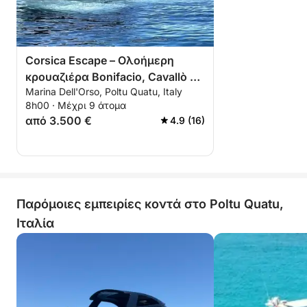
Corsica Escape – Ολοήμερη
κρουαζιέρα Bonifacio, Cavallò &
Marina Dell'Orso, Poltu Quatu, Italy
Isola Piana
8h00 · Μέχρι 9 άτομα
από 3.500 €
4.9 (16)
Παρόμοιες εμπειρίες κοντά στο Poltu Quatu,
Ιταλία