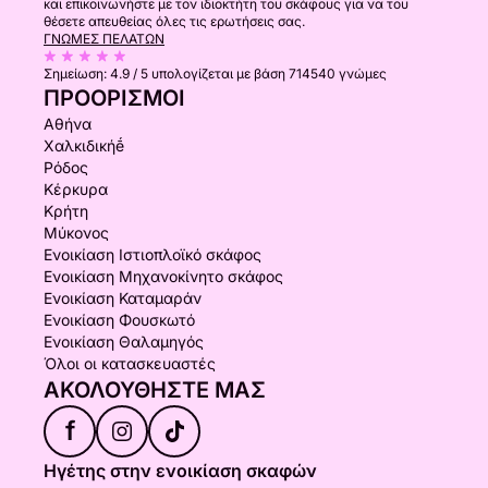
και επικοινωνήστε με τον ιδιοκτήτη του σκάφους για να του
θέσετε απευθείας όλες τις ερωτήσεις σας.
ΓΝΏΜΕΣ ΠΕΛΑΤΏΝ
Σημείωση:
4.9 / 5
υπολογίζεται με βάση 714540 γνώμες
ΠΡΟΟΡΙΣΜΟΊ
Αθήνα
Χαλκιδικήḗ
Ρόδος
Κέρκυρα
Κρήτη
Μύκονος
Ενοικίαση Ιστιοπλοϊκό σκάφος
Ενοικίαση Μηχανοκίνητο σκάφος
Ενοικίαση Καταμαράν
Ενοικίαση Φουσκωτό
Ενοικίαση Θαλαμηγός
Όλοι οι κατασκευαστές
ΑΚΟΛΟΥΘΉΣΤΕ ΜΑΣ
f
Ηγέτης στην ενοικίαση σκαφών