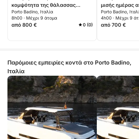
κομψότητα της θάλασσας
μισής ημέρας α
Porto Badino, Ιταλία
Porto Badino, Ιταλ
ανάμεσα στην Γκαέτα και το
Μπαντίνο
8h00 · Μέχρι 9 άτομα
4h00 · Μέχρι 9 ά
ακρωτήριο Σαμπάουντια
από 800 €
από 700 €
0 (0)
Παρόμοιες εμπειρίες κοντά στο Porto Badino,
Ιταλία