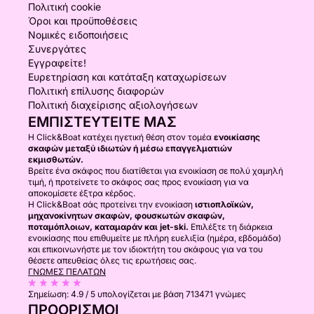
Πολιτική cookie
Όροι και προϋποθέσεις
Νομικές ειδοποιήσεις
Συνεργάτες
Εγγραφείτε!
Ευρετηρίαση και κατάταξη καταχωρίσεων
Πολιτική επίλυσης διαφορών
Πολιτική διαχείρισης αξιολογήσεων
ΕΜΠΙΣΤΕΥΤΕΊΤΕ ΜΑΣ
Η Click&Boat κατέχει ηγετική θέση στον τομέα
ενοικίασης
σκαφών μεταξύ ιδιωτών ή μέσω επαγγελματιών
εκμισθωτών.
Βρείτε ένα σκάφος που διατίθεται για ενοικίαση σε πολύ χαμηλή
τιμή, ή προτείνετε το σκάφος σας προς ενοικίαση για να
αποκομίσετε έξτρα κέρδος.
Η Click&Boat σάς προτείνει την ενοικίαση
ιστιοπλοϊκών,
μηχανοκίνητων σκαφών, φουσκωτών σκαφών,
ποταμόπλοιων, καταμαράν και jet-ski.
Επιλέξτε τη διάρκεια
ενοικίασης που επιθυμείτε με πλήρη ευελιξία (ημέρα, εβδομάδα)
και επικοινωνήστε με τον ιδιοκτήτη του σκάφους για να του
θέσετε απευθείας όλες τις ερωτήσεις σας.
ΓΝΏΜΕΣ ΠΕΛΑΤΏΝ
Σημείωση:
4.9 / 5
υπολογίζεται με βάση 713471 γνώμες
ΠΡΟΟΡΙΣΜΟΊ