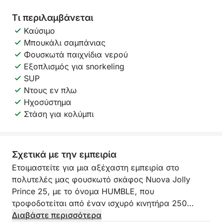
Τι περιλαμβάνεται
Καύσιμο
Μπουκάλι σαμπάνιας
Φουσκωτά παιχνίδια νερού
Εξοπλισμός για snorkeling
SUP
Ντους εν πλω
Ηχοσύστημα
Στάση για κολύμπι
Σχετικά με την εμπειρία
Ετοιμαστείτε για μια αξέχαστη εμπειρία στο
πολυτελές μας φουσκωτό σκάφος Nuova Jolly
Prince 25, με το όνομα HUMBLE, που
τροφοδοτείται από έναν ισχυρό κινητήρα 250
ίππων. Με αναχώρηση από το Porto Badino, σας
Διαβάστε περισσότερα