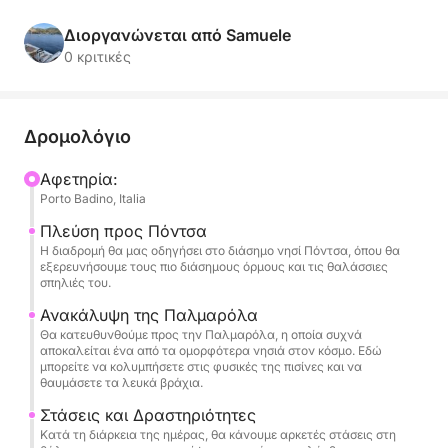
προσκαλούμε σε μια ολοήμερη εκδρομή για να
ανακαλύψετε τα θαύματα της Ponza και της
Διοργανώνεται από Samuele
Palmarola, έναν πραγματικό παράδεισο στην
0 κριτικές
καρδιά του Τυρρηνικού Πελάγους. Θα πλεύσουμε
μέσα από τιρκουάζ νερά και μαγευτικά τοπία,
μακριά από τα πλήθη, για μια περιπέτεια απόλυτης
Δρομολόγιο
χαλάρωσης και ανακάλυψης.
Αφετηρία:
Porto Badino, Italia
Με τη σταθερότητα και την άνεσή του, το
φουσκωτό μας είναι το ιδανικό σκάφος για να
Πλεύση προς Πόντσα
εξερευνήσετε κάθε γωνιά αυτών των νησιών.
Η διαδρομή θα μας οδηγήσει στο διάσημο νησί Πόντσα, όπου θα
εξερευνήσουμε τους πιο διάσημους όρμους και τις θαλάσσιες
Μπορείτε να χαλαρώσετε στον ήλιο στο ευρύχωρο
σπηλιές του.
κατάστρωμα ηλιοθεραπείας μας, να κάνετε
Ανακάλυψη της Παλμαρόλα
κολύμβηση με αναπνευστήρα σε απίστευτα καθαρά
Θα κατευθυνθούμε προς την Παλμαρόλα, η οποία συχνά
νερά και να διασκεδάσετε με το SUP και τα
αποκαλείται ένα από τα ομορφότερα νησιά στον κόσμο. Εδώ
μπορείτε να κολυμπήσετε στις φυσικές της πισίνες και να
φουσκωτά μας, όλα σε μια ατμόσφαιρα απόλυτης
θαυμάσετε τα λευκά βράχια.
πολυτέλειας και γαλήνης.
Στάσεις και Δραστηριότητες
Κατά τη διάρκεια της ημέρας, θα κάνουμε αρκετές στάσεις στη
Αυτή η εκδρομή έχει σχεδιαστεί για να προσφέρει