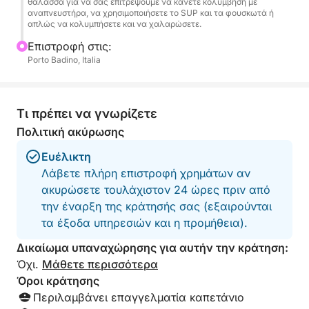
θάλασσα για να σας επιτρέψουμε να κάνετε κολύμβηση με
μια ολοκληρωμένη περιπέτεια, με αρκετές στάσεις
αναπνευστήρα, να χρησιμοποιήσετε το SUP και τα φουσκωτά ή
απλώς να κολυμπήσετε και να χαλαρώσετε.
για κολύμπι και εξερεύνηση της ομορφιάς της
ακτής με τα πόδια. Στο πλοίο, κάθε σας ανάγκη θα
Επιστροφή στις:
Porto Badino, Italia
καλυφθεί: μπορείτε να πιείτε ένα μπουκάλι
σαμπάνια και να ακούσετε την αγαπημένη σας
μουσική χάρη στο στερεοφωνικό, απολαμβάνοντας
μια από τις πιο όμορφες εικόνες στον κόσμο.
Τι πρέπει να γνωρίζετε
Πολιτική ακύρωσης
Ευέλικτη
Λάβετε πλήρη επιστροφή χρημάτων αν
ακυρώσετε τουλάχιστον 24 ώρες πριν από
την έναρξη της κράτησής σας (εξαιρούνται
τα έξοδα υπηρεσιών και η προμήθεια).
Δικαίωμα υπαναχώρησης για αυτήν την κράτηση:
Όχι.
Μάθετε περισσότερα
Όροι κράτησης
Περιλαμβάνει επαγγελματία καπετάνιο