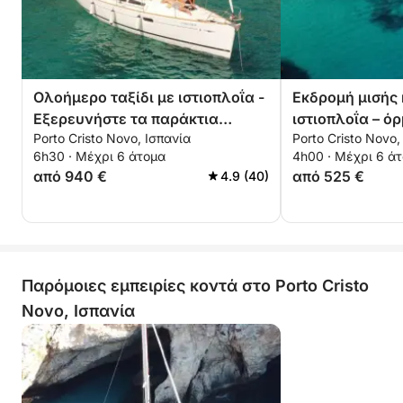
Ολοήμερο ταξίδι με ιστιοπλοΐα -
Εκδρομή μισής
Εξερευνήστε τα παράκτια
ιστιοπλοΐα – ό
Porto Cristo Novo, Ισπανία
Porto Cristo Novo,
θαύματα της Μαγιόρκα
γαλαζοπράσινα
6h30 · Μέχρι 6 άτομα
4h00 · Μέχρι 6 ά
ανακαλύψετε
από 940 €
από 525 €
4.9 (40)
Παρόμοιες εμπειρίες κοντά στο Porto Cristo
Novo, Ισπανία