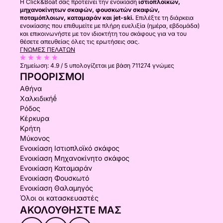
Η Click&Boat σάς προτείνει την ενοικίαση
ιστιοπλοϊκών,
μηχανοκίνητων σκαφών, φουσκωτών σκαφών,
ποταμόπλοιων, καταμαράν και jet-ski.
Επιλέξτε τη διάρκεια
ενοικίασης που επιθυμείτε με πλήρη ευελιξία (ημέρα, εβδομάδα)
και επικοινωνήστε με τον ιδιοκτήτη του σκάφους για να του
θέσετε απευθείας όλες τις ερωτήσεις σας.
ΓΝΏΜΕΣ ΠΕΛΑΤΏΝ
Σημείωση:
4.9 / 5
υπολογίζεται με βάση 711274 γνώμες
ΠΡΟΟΡΙΣΜΟΊ
Αθήνα
Χαλκιδικήḗ
Ρόδος
Κέρκυρα
Κρήτη
Μύκονος
Ενοικίαση Ιστιοπλοϊκό σκάφος
Ενοικίαση Μηχανοκίνητο σκάφος
Ενοικίαση Καταμαράν
Ενοικίαση Φουσκωτό
Ενοικίαση Θαλαμηγός
Όλοι οι κατασκευαστές
ΑΚΟΛΟΥΘΉΣΤΕ ΜΑΣ