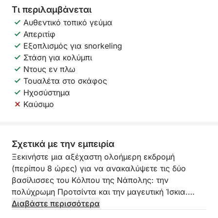
Τι περιλαμβάνεται
Αυθεντικό τοπικό γεύμα
Απεριτίφ
Εξοπλισμός για snorkeling
Στάση για κολύμπι
Ντους εν πλω
Τουαλέτα στο σκάφος
Ηχοσύστημα
Καύσιμο
Σχετικά με την εμπειρία
Ξεκινήστε μια αξέχαστη ολοήμερη εκδρομή
(περίπου 8 ώρες) για να ανακαλύψετε τις δύο
βασίλισσες του Κόλπου της Νάπολης: την
πολύχρωμη Προτσίντα και την μαγευτική Ίσκια.
Αναχωρώντας από την υπέροχη Μαρίνα
Διαβάστε περισσότερα
Κοριτσέλα, θα πλεύσουμε με το άνετο