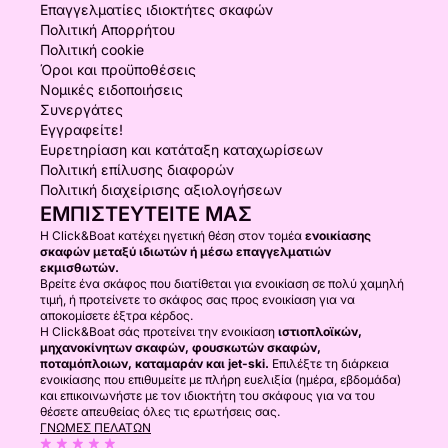
Επαγγελματίες ιδιοκτήτες σκαφών
Πολιτική Απορρήτου
Πολιτική cookie
Όροι και προϋποθέσεις
Νομικές ειδοποιήσεις
Συνεργάτες
Εγγραφείτε!
Ευρετηρίαση και κατάταξη καταχωρίσεων
Πολιτική επίλυσης διαφορών
Πολιτική διαχείρισης αξιολογήσεων
ΕΜΠΙΣΤΕΥΤΕΊΤΕ ΜΑΣ
Η Click&Boat κατέχει ηγετική θέση στον τομέα
ενοικίασης
σκαφών μεταξύ ιδιωτών ή μέσω επαγγελματιών
εκμισθωτών.
Βρείτε ένα σκάφος που διατίθεται για ενοικίαση σε πολύ χαμηλή
τιμή, ή προτείνετε το σκάφος σας προς ενοικίαση για να
αποκομίσετε έξτρα κέρδος.
Η Click&Boat σάς προτείνει την ενοικίαση
ιστιοπλοϊκών,
μηχανοκίνητων σκαφών, φουσκωτών σκαφών,
ποταμόπλοιων, καταμαράν και jet-ski.
Επιλέξτε τη διάρκεια
ενοικίασης που επιθυμείτε με πλήρη ευελιξία (ημέρα, εβδομάδα)
και επικοινωνήστε με τον ιδιοκτήτη του σκάφους για να του
θέσετε απευθείας όλες τις ερωτήσεις σας.
ΓΝΏΜΕΣ ΠΕΛΑΤΏΝ