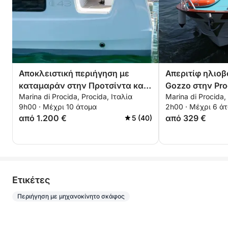
Αποκλειστική περιήγηση με
Απεριτίφ ηλιοβ
καταμαράν στην Προτσίντα και
Gozzo στην Pro
Marina di Procida, Procida, Ιταλία
Marina di Procida,
την Ίσκια
Ηλιοβασίλεμα σ
9h00 · Μέχρι 10 άτομα
2h00 · Μέχρι 6 ά
από 1.200 €
από 329 €
5 (40)
Eτικέτες
Περιήγηση με μηχανοκίνητο σκάφος