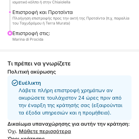
αναπνευστήρα. Προς το αργά το απόγευμα, σας
ιαματικό κόλπο ή στην Chiaiolella
περιμένει ένα πλούσιο απεριτίφ με αλκοολούχα
Επιστροφή και Προτσίντα
και μη αλκοολούχα ποτά, ιδανικό για να
Πλοήγηση επιστροφής προς την ακτή της Προτσίντα (π.χ. παραλία
απολαύσετε το ηλιοβασίλεμα πάνω από τον
του Ταχυδρόμου ή Terra Murata)
Κόλπο. Η μέγιστη άνεση είναι εγγυημένη στο πλοίο,
Επιστροφή στις:
με τουαλέτες, ένα αναζωογονητικό ντους και
Marina di Procida
στερεοφωνικό σύστημα. Οκτώ ώρες θάλασσας,
ιστορίας και γαστρονομίας.
Τι πρέπει να γνωρίζετε
ΤΟ ΚΟΣΤΟΣ ΚΑΥΣΙΜΩΝ ΓΙΑ ΑΥΤΗΝ ΤΗΝ ΕΜΠΕΙΡΙΑ
Πολιτική ακύρωσης
ΕΙΝΑΙ 200€
Ευέλικτη
Λάβετε πλήρη επιστροφή χρημάτων αν
ακυρώσετε τουλάχιστον 24 ώρες πριν από
την έναρξη της κράτησής σας (εξαιρούνται
τα έξοδα υπηρεσιών και η προμήθεια).
Δικαίωμα υπαναχώρησης για αυτήν την κράτηση:
Όχι.
Μάθετε περισσότερα
Όροι κράτησης