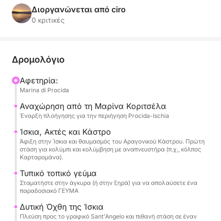
παραδοσιακό μας σκάφος (140 HP), ιδανικό για
Διοργανώνεται από ciro
εξερεύνηση κόλπων και σπηλαίων.
0 κριτικές
Η εκδρομή ξεκινά με πανοραμική θέα της
Προτσίντα και στη συνέχεια διασχίζει το κανάλι για
Δρομολόγιο
να φτάσει στην Ίσκια. Εδώ, το δρομολόγιο έχει
σχεδιαστεί για να σας δώσει μια γεύση από τα
Αφετηρία:
Marina di Procida
ποικίλα τοπία της: θα θαυμάσουμε το επιβλητικό
Κάστρο Αραγονίας, τον μοντέρνο κόλπο
Αναχώρηση από τη Μαρίνα Κοριτσέλα
Sant'Angelo και την ηφαιστειακή ακτή, με την
Έναρξη πλοήγησης για την περιήγηση Procida-Ischia
επιλογή να κολυμπήσετε στις ιαματικές πηγές
Ίσκια, Ακτές και Κάστρο
(όπως το Sorgeto, εφόσον το επιτρέπει ο καιρός) ή
Άφιξη στην Ίσκια και θαυμασμός του Αραγονικού Κάστρου. Πρώτη
στάση για κολύμπι και κολύμβηση με αναπνευστήρα (π.χ., κόλπος
στον κόλπο του Σαν Μοντάνο.
Καρταρομάνα).
Τυπικό τοπικό γεύμα
Η εμπειρία εμπλουτίζεται από ένα τυπικό τοπικό
Σταματήστε στην άγκυρα (ή στην ξηρά) για να απολαύσετε ένα
γεύμα που θα σας ενθουσιάσει με τις φρέσκες
παραδοσιακό ΓΕΥΜΑ
γεύσεις της νησιωτικής κουζίνας. Θα έχετε
Δυτική Όχθη της Ίσκια
άφθονες ευκαιρίες για κολύμπι και κολύμβηση με
Πλεύση προς το γραφικό Sant'Angelo και πιθανή στάση σε έναν