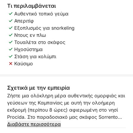
Τι περιλαμβάνεται
Αυθεντικό τοπικό γεύμα
Απεριτίφ
Εξοπλισμός για snorkeling
Ντους εν πλω
Τουαλέτα στο σκάφος
Ηχοσύστημα
Στάση για κολύμπι
Καύσιμο
Σχετικά με την εμπειρία
Ζήστε μια ολόκληρη μέρα αυθεντικής ομορφιάς και
γεύσεων της Καμπανίας με αυτή την ολοήμερη
εκδρομή (περίπου 8 ώρες) αφιερωμένη στο νησί
Procida. Στο παραδοσιακό μας σκάφος Sorrento
(140 HP), η εμπειρία θα είναι μια εμπειρία άνεσης,
Διαβάστε περισσότερα
χαλάρωσης και ναυτικής παράδοσης, με