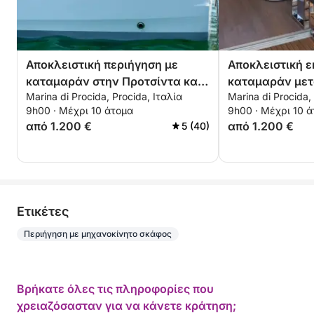
Αποκλειστική περιήγηση με
Αποκλειστική ε
καταμαράν στην Προτσίντα και
καταμαράν μετα
Marina di Procida, Procida, Ιταλία
Marina di Procida,
την Ίσκια
Submerged Bay
9h00 · Μέχρι 10 άτομα
9h00 · Μέχρι 10 
από 1.200 €
από 1.200 €
5 (40)
Eτικέτες
Περιήγηση με μηχανοκίνητο σκάφος
Βρήκατε όλες τις πληροφορίες που
χρειαζόσασταν για να κάνετε κράτηση;