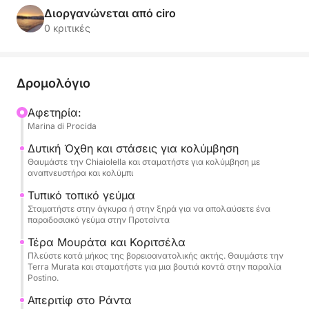
αναχώρηση από τη γραφική Marina Corricella.
Διοργανώνεται από ciro
0 κριτικές
Η καρδιά της εκδρομής είναι μια πλήρης περιήγηση
στην Procida, επιτρέποντάς σας να θαυμάσετε τα
διάσημα και πολύχρωμα σπίτια με θέα στη
Δρομολόγιο
θάλασσα της Corricella, τη μοναδική αρχιτεκτονική
της Terra Murata, κρυφές παραλίες και φυσικά
Αφετηρία:
Marina di Procida
καταφύγια. Θα έχετε άφθονο χρόνο για να
απολαύσετε μεγάλα διαλείμματα για κολύμπι
Δυτική Όχθη και στάσεις για κολύμβηση
στους πιο κρυστάλλινους κόλπους. Θα παρέχεται
Θαυμάστε την Chiaiolella και σταματήστε για κολύμβηση με
αναπνευστήρα και κολύμπι
εξοπλισμός για κολύμβηση με αναπνευστήρα για
να εξερευνήσετε τον βυθό.
Τυπικό τοπικό γεύμα
Σταματήστε στην άγκυρα ή στην ξηρά για να απολαύσετε ένα
παραδοσιακό γεύμα στην Προτσίντα
Η εκδρομή εμπλουτίζεται από υπηρεσίες υψηλής
Τέρα Μουράτα και Κοριτσέλα
ποιότητας: ένα πλούσιο απεριτίφ με αλκοολούχα
Πλεύστε κατά μήκος της βορειοανατολικής ακτής. Θαυμάστε την
και μη αλκοολούχα ποτά για να απολαύσετε το
Terra Murata και σταματήστε για μια βουτιά κοντά στην παραλία
ηλιοβασίλεμα και, πάνω απ 'όλα, ένα τυπικό
Postino.
τοπικό γεύμα που θα σας επιτρέψει να
Απεριτίφ στο Ράντα