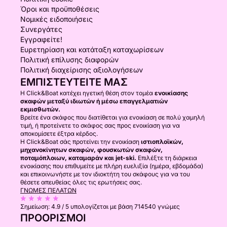
Όροι και προϋποθέσεις
Νομικές ειδοποιήσεις
Συνεργάτες
Εγγραφείτε!
Ευρετηρίαση και κατάταξη καταχωρίσεων
Πολιτική επίλυσης διαφορών
Πολιτική διαχείρισης αξιολογήσεων
ΕΜΠΙΣΤΕΥΤΕΊΤΕ ΜΑΣ
Η Click&Boat κατέχει ηγετική θέση στον τομέα
ενοικίασης
σκαφών μεταξύ ιδιωτών ή μέσω επαγγελματιών
εκμισθωτών.
Βρείτε ένα σκάφος που διατίθεται για ενοικίαση σε πολύ χαμηλή
τιμή, ή προτείνετε το σκάφος σας προς ενοικίαση για να
αποκομίσετε έξτρα κέρδος.
Η Click&Boat σάς προτείνει την ενοικίαση
ιστιοπλοϊκών,
μηχανοκίνητων σκαφών, φουσκωτών σκαφών,
ποταμόπλοιων, καταμαράν και jet-ski.
Επιλέξτε τη διάρκεια
ενοικίασης που επιθυμείτε με πλήρη ευελιξία (ημέρα, εβδομάδα)
και επικοινωνήστε με τον ιδιοκτήτη του σκάφους για να του
θέσετε απευθείας όλες τις ερωτήσεις σας.
ΓΝΏΜΕΣ ΠΕΛΑΤΏΝ
Σημείωση:
4.9 / 5
υπολογίζεται με βάση 714540 γνώμες
ΠΡΟΟΡΙΣΜΟΊ