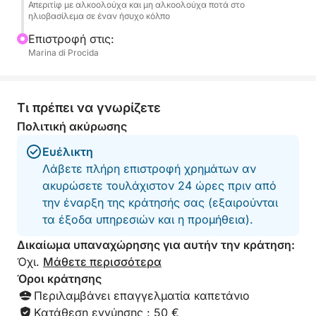
απολαύσετε αυθεντική κουζίνα της Procida. Στο
Απεριτίφ με αλκοολούχα και μη αλκοολούχα ποτά στο
ηλιοβασίλεμα σε έναν ήσυχο κόλπο
πλοίο, θα βρείτε όλες τις απαραίτητες ανέσεις:
τουαλέτες, ντους για να ξεπλύνετε και
Επιστροφή στις:
στερεοφωνικό σύστημα για τη μουσική σας. Οκτώ
Marina di Procida
ώρες καθαρής Procida dolce vita.
ΤΟ ΚΟΣΤΟΣ ΚΑΥΣΙΜΩΝ ΓΙΑ ΑΥΤΗΝ ΤΗΝ ΕΜΠΕΙΡΙΑ
Τι πρέπει να γνωρίζετε
ΕΙΝΑΙ 100€
Πολιτική ακύρωσης
Ευέλικτη
Λάβετε πλήρη επιστροφή χρημάτων αν
ακυρώσετε τουλάχιστον 24 ώρες πριν από
την έναρξη της κράτησής σας (εξαιρούνται
τα έξοδα υπηρεσιών και η προμήθεια).
Δικαίωμα υπαναχώρησης για αυτήν την κράτηση:
Όχι.
Μάθετε περισσότερα
Όροι κράτησης
Περιλαμβάνει επαγγελματία καπετάνιο
Κατάθεση εγγύησης : 50 €