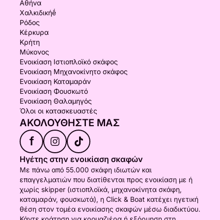
Αθήνα
Χαλκιδικήḗ
Ρόδος
Κέρκυρα
Κρήτη
Μύκονος
Ενοικίαση Ιστιοπλοϊκό σκάφος
Ενοικίαση Μηχανοκίνητο σκάφος
Ενοικίαση Καταμαράν
Ενοικίαση Φουσκωτό
Ενοικίαση Θαλαμηγός
Όλοι οι κατασκευαστές
ΑΚΟΛΟΥΘΉΣΤΕ ΜΑΣ
f
Ηγέτης στην ενοικίαση σκαφών
Με πάνω από 55.000 σκάφη ιδιωτών και
επαγγελματιών που διατίθενται προς ενοικίαση με ή
χωρίς skipper (ιστιοπλοϊκά, μηχανοκίνητα σκάφη,
καταμαράν, φουσκωτά), η Click & Boat κατέχει ηγετική
θέση στον τομέα ενοικίασης σκαφών μέσω διαδικτύου.
Κάντε κράτηση για κρουαζιέρα ή εξόρμηση στη