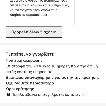
μέρα στο σκάφος! Το πλήρωμα ήταν
κάθε λεπτομέρεια είναι προσαρμοσμένη στα πιο
απίστευτα φιλόξενο και εξυπηρετικό,
τρελά σας όνειρα.
και το φαγητό ήταν απολύτως
νόστιμο. Η στάση για κολύμπι ήταν
Διαβάστε περισσότερα
ένα από τα highlights — το τοπίο ήταν
εκπληκτικό. Το συνιστώ
ανεπιφύλακτα!
Προβολή όλων 5 σχόλια
Τι πρέπει να γνωρίζετε
Πολιτική ακύρωσης
Επιστροφή του 70% έως 10 ημέρες πριν την άφιξη,
εκτός κόστους υπηρεσίας.
Δικαίωμα υπαναχώρησης για αυτήν την κράτηση:
Όχι.
Μάθετε περισσότερα
Όροι κράτησης
Περιλαμβάνει επαγγελματία καπετάνιο