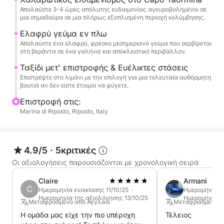
πρόσδεση στο Capo Taormina. Εδώ, μπορείτε να
Απολαύστε 3-4 ώρες απόλυτης ευδαιμονίας αγκυροβολημένοι σε
κολυμπήσετε, να χαλαρώσετε στα ευρύχωρα
μια σημαδούρα σε μια πλήρως εξοπλισμένη περιοχή κολύμβησης.
καταστρώματα ή να χρησιμοποιήσετε τον
Ελαφρύ γεύμα εν πλω
παρεχόμενο εξοπλισμό SUP και κολύμβησης με
Απολαύστε ένα ελαφρύ, φρέσκο μεσημεριανό γεύμα που σερβίρεται
αναπνευστήρα. Ένα παραδοσιακό σικελικό γεύμα,
στη βεράντα σε ένα γαλήνιο και αποκλειστικό περιβάλλον.
φρέσκα φρούτα και σνακ περιλαμβάνονται, μαζί με
Ταξίδι μετ' επιστροφής & Ευέλικτες στάσεις
μια επιλογή κρασιού και σαμπάνιας για να
Επιστρέψτε στο λιμάνι με την επιλογή για μια τελευταία αυθόρμητη
βουτιά αν δεν είστε έτοιμοι να φύγετε.
απολαύσετε τον μεσογειακό ήλιο.
Επιστροφή στις:
Η ευελιξία βρίσκεται στην καρδιά της υπηρεσίας
Marina di Riposto, Riposto, Italy
μας. Ενώ ακολουθούμε μια γραφική διαδρομή, ο
καπετάνιος σας μπορεί να κανονίσει μια
αυθόρμητη τελευταία βουτιά στο ταξίδι της
4.9/5
·
5κριτικές
επιστροφής. Εάν προτιμάτε να ξεκινήσετε το ταξίδι
Οι αξιολογήσεις παρουσιάζονται με χρονολογική σειρά
σας πιο κοντά στην Ταορμίνα, η επιβίβαση από το
Claire
Armani
Capo Taormina ή το Giardini Naxos είναι διαθέσιμη
C
Ημερομηνία ενοικίασης 11/10/25 ·
Ημερομηνία εν
με επιπλέον χρέωση.
Ημερομηνία της αξιολόγησης 13/10/25
Ημερομηνία τ
Μεταφρασμένο από Αγγλικά
Μεταφρασμένο απ
Η ομάδα μας είχε την πιο υπέροχη
Τέλειος
Ζήστε την κορυφή της σικελικής κομψότητας, όπου