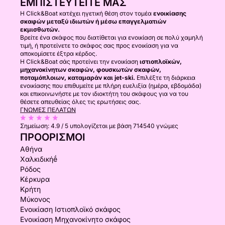
ΕΜΠΙΣΤΕΥΤΕΊΤΕ ΜΑΣ
Η Click&Boat κατέχει ηγετική θέση στον τομέα
ενοικίασης
σκαφών μεταξύ ιδιωτών ή μέσω επαγγελματιών
εκμισθωτών.
Βρείτε ένα σκάφος που διατίθεται για ενοικίαση σε πολύ χαμηλή
τιμή, ή προτείνετε το σκάφος σας προς ενοικίαση για να
αποκομίσετε έξτρα κέρδος.
Η Click&Boat σάς προτείνει την ενοικίαση
ιστιοπλοϊκών,
μηχανοκίνητων σκαφών, φουσκωτών σκαφών,
ποταμόπλοιων, καταμαράν και jet-ski.
Επιλέξτε τη διάρκεια
ενοικίασης που επιθυμείτε με πλήρη ευελιξία (ημέρα, εβδομάδα)
και επικοινωνήστε με τον ιδιοκτήτη του σκάφους για να του
θέσετε απευθείας όλες τις ερωτήσεις σας.
ΓΝΏΜΕΣ ΠΕΛΑΤΏΝ
Σημείωση:
4.9 / 5
υπολογίζεται με βάση 714540 γνώμες
ΠΡΟΟΡΙΣΜΟΊ
Αθήνα
Χαλκιδικήḗ
Ρόδος
Κέρκυρα
Κρήτη
Μύκονος
Ενοικίαση Ιστιοπλοϊκό σκάφος
Ενοικίαση Μηχανοκίνητο σκάφος