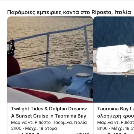
Παρόμοιες εμπειρίες κοντά στο Riposto, Ιταλία
Twilight Tides & Dolphin Dreams:
Taormina Bay L
A Sunset Cruise in Taormina Bay
ολοήμερη κρου
Μαρίνα ντι Ριπόστο, Ταορμίνα, Ιταλία
Μαρίνα ντι Ριπόστ
γεύσεις ήλιου,
3h00 · Μέχρι 18 άτομα
8h00 · Μέχρι 18 
σικελίας