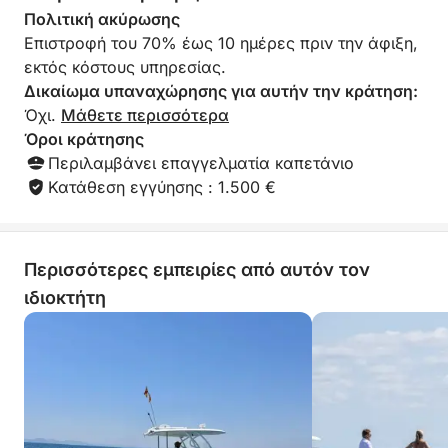
Παρά τη μικρότερη διάρκεια, η εμπειρία δεν μοιάζει
Πολιτική ακύρωσης
ποτέ βιαστική. Η ομαλή και ισχυρή πλοήγηση του
Επιστροφή του 70% έως 10 ημέρες πριν την άφιξη,
σκάφους σάς επιτρέπει να φτάσετε γρήγορα σε
εκτός κόστους υπηρεσίας.
όμορφες τοποθεσίες, δίνοντάς σας περισσότερο
Δικαίωμα υπαναχώρησης για αυτήν την κράτηση:
χρόνο για να απολαύσετε κάθε στάση.
Όχι.
Μάθετε περισσότερα
Όροι κράτησης
Ιδανικός για μια αυθόρμητη απόδραση ή ένα
Περιλαμβάνει επαγγελματία καπετάνιο
αναζωογονητικό διάλειμμα στη θάλασσα, αυτός
Κατάθεση εγγύησης : 1.500 €
είναι ένας συμπαγής αλλά καθηλωτικός τρόπος
για να ζήσετε τη μαγεία της Κόστα Μπράβα -
απλός, ευέλικτος και αποκλειστικά δικός σας!
Περισσότερες εμπειρίες από αυτόν τον
ιδιοκτήτη