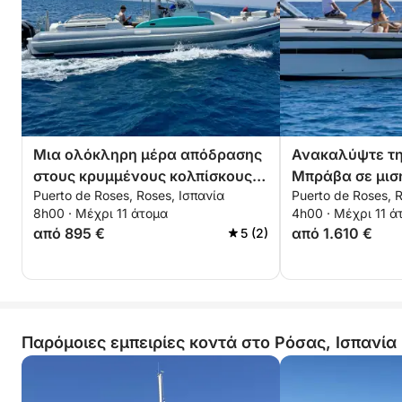
Μια ολόκληρη μέρα απόδρασης
Ανακαλύψτε τη
στους κρυμμένους κολπίσκους
Μπράβα σε μισ
Puerto de Roses, Roses, Ισπανία
Puerto de Roses, 
και τα κρυστάλλινα νερά της
T11
8h00 · Μέχρι 11 άτομα
4h00 · Μέχρι 11 ά
Κόστα Μπράβα
από 895 €
από 1.610 €
5 (2)
Παρόμοιες εμπειρίες κοντά στο Ρόσας, Ισπανία