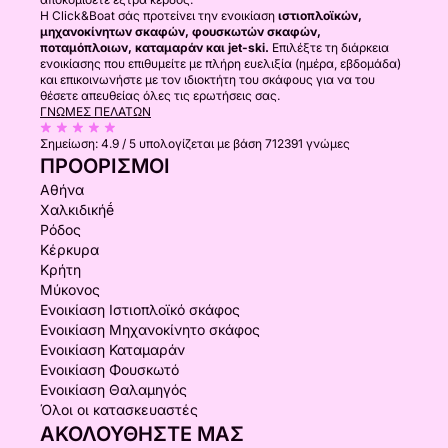
Η Click&Boat σάς προτείνει την ενοικίαση
ιστιοπλοϊκών,
μηχανοκίνητων σκαφών, φουσκωτών σκαφών,
ποταμόπλοιων, καταμαράν και jet-ski.
Επιλέξτε τη διάρκεια
ενοικίασης που επιθυμείτε με πλήρη ευελιξία (ημέρα, εβδομάδα)
και επικοινωνήστε με τον ιδιοκτήτη του σκάφους για να του
θέσετε απευθείας όλες τις ερωτήσεις σας.
ΓΝΏΜΕΣ ΠΕΛΑΤΏΝ
Σημείωση:
4.9 / 5
υπολογίζεται με βάση 712391 γνώμες
ΠΡΟΟΡΙΣΜΟΊ
Αθήνα
Χαλκιδικήḗ
Ρόδος
Κέρκυρα
Κρήτη
Μύκονος
Ενοικίαση Ιστιοπλοϊκό σκάφος
Ενοικίαση Μηχανοκίνητο σκάφος
Ενοικίαση Καταμαράν
Ενοικίαση Φουσκωτό
Ενοικίαση Θαλαμηγός
Όλοι οι κατασκευαστές
ΑΚΟΛΟΥΘΉΣΤΕ ΜΑΣ