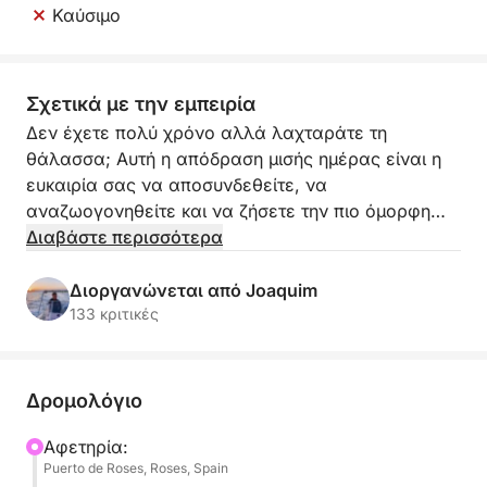
Καύσιμο
Σχετικά με την εμπειρία
Δεν έχετε πολύ χρόνο αλλά λαχταράτε τη
θάλασσα; Αυτή η απόδραση μισής ημέρας είναι η
ευκαιρία σας να αποσυνδεθείτε, να
αναζωογονηθείτε και να ζήσετε την πιο όμορφη
πλευρά της Κόστα Μπράβα σε λίγες μόνο
Διαβάστε περισσότερα
αξέχαστες ώρες.
Διοργανώνεται από Joaquim
Καθώς φεύγετε από το λιμάνι, η ακτογραμμή
133 κριτικές
αποκαλύπτει γρήγορα την άγρια γοητεία της -
κρυμμένοι όρμοι, εντυπωσιακοί βράχοι και
λαμπερά γαλάζια νερά που σας προσκαλούν να
Δρομολόγιο
βουτήξετε. Είτε θέλετε να χαλαρώσετε κάτω από
τον ήλιο είτε να εξερευνήσετε μερικά εκπληκτικά
Αφετηρία:
Puerto de Roses, Roses, Spain
σημεία, η εμπειρία προσαρμόζεται πλήρως σε εσάς