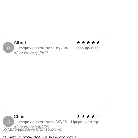
Albert
A
Ημερομηνία ενοικίασης 15/7/26 · Ημερομηνία της
αξιολόγησης 1/8/26
Chris
C
Ημερομηνία ενοικίασης 8/7/26 · Ημερομηνία της
αξιολόγησης 8/7/26
Μεταφρασμένο από Γερμανικά
Ο Ιησούς ήταν πολύ ευγενικός και η