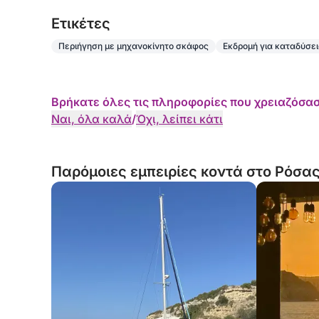
Eτικέτες
Περιήγηση με μηχανοκίνητο σκάφος
Εκδρομή για καταδύσει
Βρήκατε όλες τις πληροφορίες που χρειαζόσασ
Ναι, όλα καλά
/
Όχι, λείπει κάτι
Παρόμοιες εμπειρίες κοντά στο Ρόσας