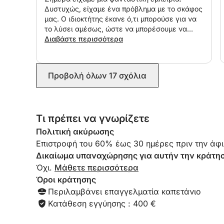
Δυστυχώς, είχαμε ένα πρόβλημα με το σκάφος
μας. Ο ιδιοκτήτης έκανε ό,τι μπορούσε για να
το λύσει αμέσως, ώστε να μπορέσουμε να
κάνουμε ιστιοπλοΐα κάποια άλλη μέρα. Το
Διαβάστε περισσότερα
συνιστώ ανεπιφύλακτα!
Προβολή όλων 17 σχόλια
Τι πρέπει να γνωρίζετε
Πολιτική ακύρωσης
Επιστροφή του 60% έως 30 ημέρες πριν την άφι
Δικαίωμα υπαναχώρησης για αυτήν την κράτη
Όχι.
Μάθετε περισσότερα
Όροι κράτησης
Περιλαμβάνει επαγγελματία καπετάνιο
Κατάθεση εγγύησης : 400 €