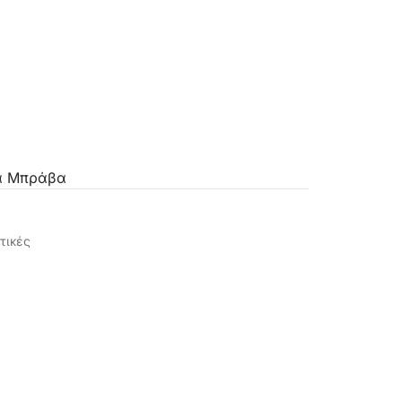
τα Μπράβα
τικές