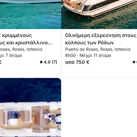
ε κρυμμένους
Ολοήμερη εξερεύνηση στους
υς και κρυστάλλινα
κόλπους των Ρόδων
Roses, Roses, Ισπανία
Puerto de Roses, Roses, Ισπανία
ά μήκος της άγριας
ρι 7 άτομα
8h00 · Μέχρι 11 άτομα
πράβα
€
από 750 €
4.9 (7)