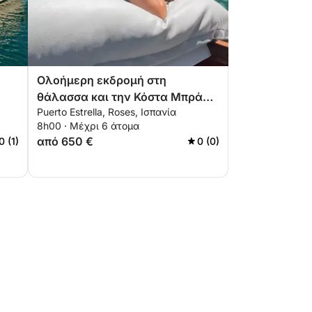
Ολοήμερη εκδρομή στη
θάλασσα και την Κόστα Μπράβα
Puerto Estrella, Roses, Ισπανία
- 8 ώρες
8h00 · Μέχρι 6 άτομα
από 650 €
0 (1)
0 (0)