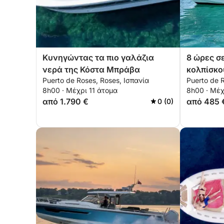
Κυνηγώντας τα πιο γαλάζια
8 ώρες σ
νερά της Κόστα Μπράβα
κολπίσκο
Puerto de Roses, Roses, Ισπανία
Puerto de 
νερά κατ
8h00 · Μέχρι 11 άτομα
8h00 · Μέχ
Κόστα Μ
από 1.790 €
από 485 
0 (0)