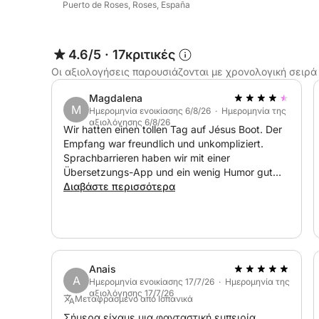
Puerto de Roses, Roses, España
4.6/5
·
17κριτικές
Οι αξιολογήσεις παρουσιάζονται με χρονολογική σειρά
Magdalena
M
Ημερομηνία ενοικίασης 6/8/26 · Ημερομηνία της
αξιολόγησης 6/8/26
Wir hatten einen tollen Tag auf Jésus Boot. Der
Empfang war freundlich und unkompliziert.
Sprachbarrieren haben wir mit einer
Übersetzungs-App und ein wenig Humor gut
überwunden. Das Preis-Leistungsverhältnis ist
Διαβάστε περισσότερα
absolut stimmig. Die Kaution wurde ohne
Probleme zurückerstattet. Wir buchen das Boot
nächstes Jahr gerne wieder! :-)
Anais
A
Ημερομηνία ενοικίασης 17/7/26 · Ημερομηνία της
αξιολόγησης 17/7/26
Μεταφρασμένο από Ισπανικά
Σήμερα είχαμε μια φανταστική εμπειρία.