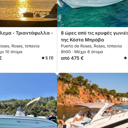
λεμα - Τριαντάφυλλα -
8 ώρες από τις κρυφές γωνιέ
της Κόστα Μπράβα
Roses, Roses, Ισπανία
Puerto de Roses, Roses, Ισπανία
ρι 10 άτομα
8h00 · Μέχρι 6 άτομα
€
από 475 €
5 (1)