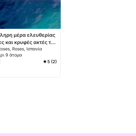
ληρη μέρα ελευθερίας
ες και κρυφές ακτές της
Roses, Roses, Ισπανία
πράβα
ρι 9 άτομα
€
5 (2)