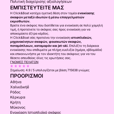
Πολιτική διαχείρισης αξιολογήσεων
ΕΜΠΙΣΤΕΥΤΕΊΤΕ ΜΑΣ
Η Click&Boat κατέχει ηγετική θέση στον τομέα
ενοικίασης
σκαφών μεταξύ ιδιωτών ή μέσω επαγγελματιών
εκμισθωτών.
Βρείτε ένα σκάφος που διατίθεται για ενοικίαση σε πολύ χαμηλή
τιμή, ή προτείνετε το σκάφος σας προς ενοικίαση για να
αποκομίσετε έξτρα κέρδος.
Η Click&Boat σάς προτείνει την ενοικίαση
ιστιοπλοϊκών,
μηχανοκίνητων σκαφών, φουσκωτών σκαφών,
ποταμόπλοιων, καταμαράν και jet-ski.
Επιλέξτε τη διάρκεια
ενοικίασης που επιθυμείτε με πλήρη ευελιξία (ημέρα, εβδομάδα)
και επικοινωνήστε με τον ιδιοκτήτη του σκάφους για να του
θέσετε απευθείας όλες τις ερωτήσεις σας.
ΓΝΏΜΕΣ ΠΕΛΑΤΏΝ
Σημείωση:
4.9 / 5
υπολογίζεται με βάση 715638 γνώμες
ΠΡΟΟΡΙΣΜΟΊ
Αθήνα
Χαλκιδικήḗ
Ρόδος
Κέρκυρα
Κρήτη
Μύκονος
Ενοικίαση Ιστιοπλοϊκό σκάφος