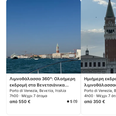
Λιμνοθάλασσα 360°: Ολοήμερη
Ημιήμερη εκδρο
εκδρομή στα Βενετσιάνικα
λιμνοθάλασσα
Porto di Venezia, Βενετία, Ιταλία
Porto di Venezia, 
νησιά
7h00 · Μέχρι 7 άτομα
4h00 · Μέχρι 7 ά
από 550 €
από 350 €
5 (1)