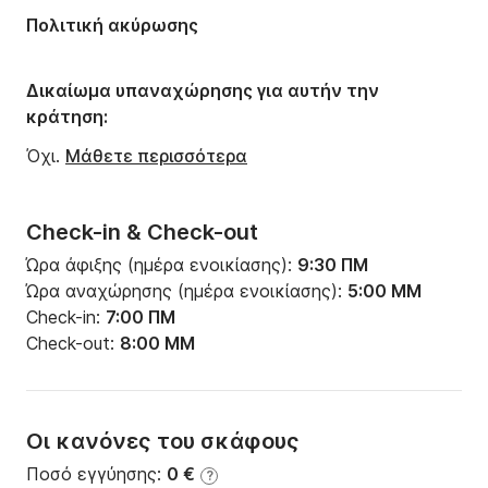
Μήκος:
12m
Πολιτική ακύρωσης
Πλάτος:
12m
Βύθισμα:
1.6m
Δικαίωμα υπαναχώρησης για αυτήν την
κράτηση:
Ισχύς κινητήρα:
50ch
Όχι.
Μάθετε περισσότερα
Check-in & Check-out
Ώρα άφιξης (ημέρα ενοικίασης):
9:30 ΠΜ
Ώρα αναχώρησης (ημέρα ενοικίασης):
5:00 ΜΜ
Check-in:
7:00 ΠΜ
Check-out:
8:00 ΜΜ
Οι κανόνες του σκάφους
Ποσό εγγύησης:
0 €
?