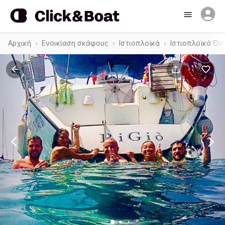
Αρχική
Ενοικίαση σκάφους
Ιστιοπλοϊκά
Ιστιοπλοϊκά Όσ