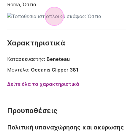
Roma, Όστια
Χαρακτηριστικά
Κατασκευαστής:
Beneteau
Μοντέλο:
Oceanis Clipper 381
Έτος:
2000 (Ανακαινίστηκε το 2010)
Δείτε όλα τα χαρακτηριστικά
Χωρητικότητα:
1 άτομο
Αριθμός καμπινών:
3
Προυποθέσεις
Αριθμός κλινών:
6
Aριθμός W.C.:
2
Πολιτική υπαναχώρησης και ακύρωσης