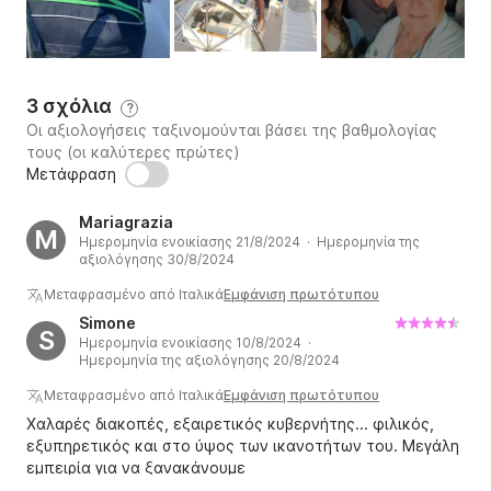
3 σχόλια
?
Οι αξιολογήσεις ταξινομούνται βάσει της βαθμολογίας
τους (οι καλύτερες πρώτες)
Μετάφραση
Mariagrazia
M
Ημερομηνία ενοικίασης 21/8/2024 · Ημερομηνία της
αξιολόγησης 30/8/2024
Μεταφρασμένο από Ιταλικά
Εμφάνιση πρωτότυπου
Simone
S
Ημερομηνία ενοικίασης 10/8/2024 ·
Ημερομηνία της αξιολόγησης 20/8/2024
Μεταφρασμένο από Ιταλικά
Εμφάνιση πρωτότυπου
Χαλαρές διακοπές, εξαιρετικός κυβερνήτης... φιλικός,
εξυπηρετικός και στο ύψος των ικανοτήτων του. Μεγάλη
εμπειρία για να ξανακάνουμε