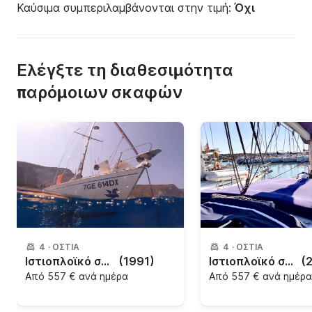
Καύσιμα συμπεριλαμβάνονται στην τιμή:
Όχι
Ελέγξτε τη διαθεσιμότητα
παρόμοιων σκαφών
4
·
ΌΣΤΙΑ
4
·
ΌΣΤΙΑ
Ιστιοπλοϊκό σκάφος Gibert Marine Gib'sea 422 12.65m
(1991)
Ιστιοπλοϊκό σκάφος Bavaria Cruiser 41 AC 12.5m
(
Από
557 € ανά ημέρα
Από
557 € ανά ημέρα