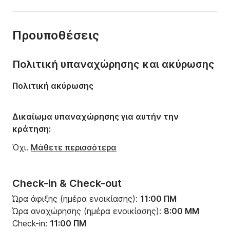
Χωρητικότητα:
12 άτομα
Αριθμός καμπινών:
3
Προυποθέσεις
Αριθμός κλινών:
10
Aριθμός W.C.:
3
Πολιτική υπαναχώρησης και ακύρωσης
Μήκος:
18.6m
Πολιτική ακύρωσης
Πλάτος:
5.1m
Βύθισμα:
2.6m
Δικαίωμα υπαναχώρησης για αυτήν την
κράτηση:
Ισχύς κινητήρα:
160ch
Όχι.
Μάθετε περισσότερα
Check-in & Check-out
Ώρα άφιξης (ημέρα ενοικίασης):
11:00 ΠΜ
Ώρα αναχώρησης (ημέρα ενοικίασης):
8:00 ΜΜ
Check-in:
11:00 ΠΜ