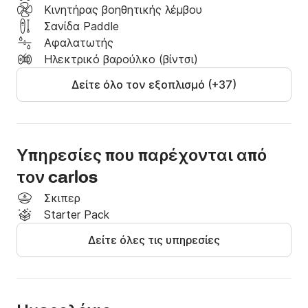
Kινητήρας βοηθητικής λέμβου
Ημερήσια ενοικίαση: Από τις 11:00 έως τις 20:00.

Σανίδα Paddle
Ημίμερη ενοικίαση: Πρωί από 10:00 έως 14:00 ή 
Αφαλατωτής
απόγευμα από 15:00 έως 19:00.

Ηλεκτρικό βαρούλκο (βίντσι)
Κλείστε τώρα και ζήστε την απόλυτη θαλάσσια 
περιπέτεια. Σας περιμένουμε στο σκάφος!
Δείτε όλο τον εξοπλισμό (+37)
Υπηρεσίες που παρέχονται από
τον carlos
Σκιπερ
Starter Pack
Δείτε όλες τις υπηρεσίες