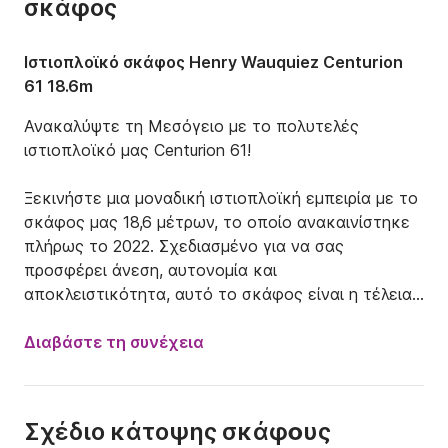
σκάφος
Ιστιοπλοϊκό σκάφος Henry Wauquiez Centurion
61 18.6m
Ανακαλύψτε τη Μεσόγειο με το πολυτελές 
ιστιοπλοϊκό μας Centurion 61!

Ξεκινήστε μια μοναδική ιστιοπλοϊκή εμπειρία με το 
σκάφος μας 18,6 μέτρων, το οποίο ανακαινίστηκε 
πλήρως το 2022. Σχεδιασμένο για να σας 
προσφέρει άνεση, αυτονομία και 
αποκλειστικότητα, αυτό το σκάφος είναι η τέλεια 
επιλογή για αξέχαστες διακοπές στη θάλασσα.

Διαβάστε τη συνέχεια
Τι προσφέρουμε:

Πολυτελείς ευρύχωροι χώροι: 3 διπλές καμπίνες, 
μετατρέψιμο σαλόνι σε κρεβάτι και εντυπωσιακό 
Σχέδιο κάτοψης σκάφoυς
κατάστρωμα ηλιοθεραπείας 3x3 μέτρων. Ιδανικό 