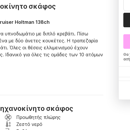
νοκίνητο σκάφος
ruiser Holtman 138ch
να υπνοδωμάτιο με διπλό κρεβάτι. Πίσω 
ένα με δύο άνετες κουκέτες. Η τραπεζαρία 
τι. Όλες οι θέσεις ελλιμενισμού έχουν 
. Ιδανικό για όλες τις ομάδες των 10 ατόμων 
Θα 
αιτ
ωμα και κυκλική σκάλα στην πλατφόρμα 
μνη προωθητήρες.
 μηχανοκίνητο σκάφος
Προωθητής πλώρης
Ζεστό νερό