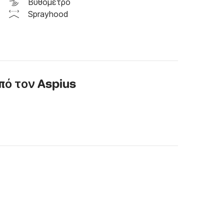
Βυθόμετρο
Sprayhood
πό τον Aspius