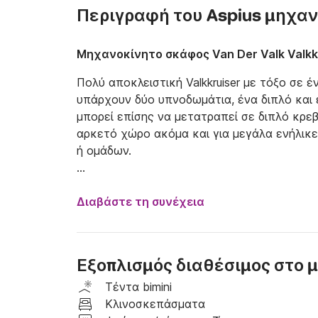
Περιγραφή του Aspius μηχα
Μηχανοκίνητο σκάφος Van Der Valk Valkk
Πολύ αποκλειστική Valkkruiser με τόξο σε έ
υπάρχουν δύο υπνοδωμάτια, ένα διπλό και 
μπορεί επίσης να μετατραπεί σε διπλό κρεβά
αρκετό χώρο ακόμα και για μεγάλα ενήλικες
ή ομάδων. 

 Εξοπλισμένη με μια γενναιόδωρη κατάστρ
κολύμβησης, θέρμανση, πλώρη και την πρύ
Διαβάστε τη συνέχεια
Εξοπλισμός διαθέσιμος στο
Τέντα bimini
Κλινοσκεπάσματα