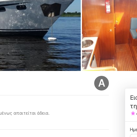
A
Ει
τη
ένως απαιτείται άδεια.
Ημε