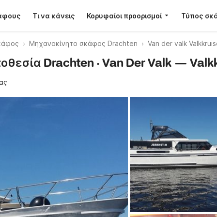
κάφους
Τι να κάνεις
Κορυφαίοι προορισμοί
Τύπος σκ
κάφος
Μηχανοκίνητο σκάφος Drachten
Van der valk Valkkrui
θεσία Drachten · Van Der Valk — Valkk
ας