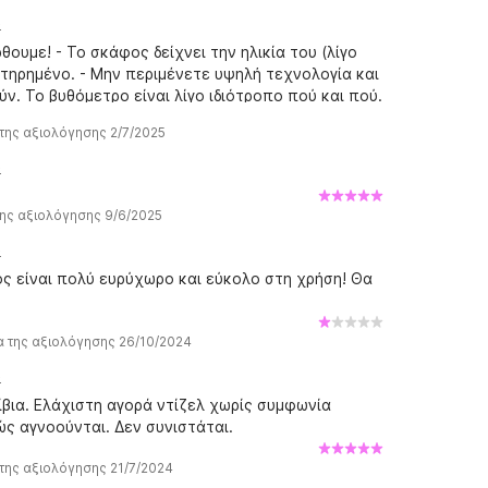
υ
θουμε! - Το σκάφος δείχνει την ηλικία του (λίγο
ατηρημένο. - Μην περιμένετε υψηλή τεχνολογία και
ν. Το βυθόμετρο είναι λίγο ιδιότροπο πού και πού.
ου σκάφους στη διαφήμιση, οπότε δεν μπορείτε να
της αξιολόγησης 2/7/2025
ο μειονέκτημα, καθώς η μικρή είναι εξαιρετικά
κάθισμα. - Δυστυχώς, δεν υπάρχει σκάλα κολύμβησης
υ
ε τη δική μας με σχοινί, η οποία λειτούργησε
χώς χαλασμένο και επειδή δεν υπάρχει Bluetooth ή
ης αξιολόγησης 9/6/2025
ας μουσική αν τη θέλετε. - Το ντίζελ προστίθεται
τανάλωση καυσίμου για μια εβδομάδα που κάλυψε
υ
ίπου 330€ (θαλάσσιο ντίζελ με πρόσθετα!). Αυτό
ς είναι πολύ ευρύχωρο και εύκολο στη χρήση! Θα
ρόκειτο για ειδική τιμή ντίζελ και οι τιμές των
 από ό,τι στη Γερμανία. Συνολικά, καταφέραμε να
ε ξανά το σκάφος. Το σκάφος ήταν πολύ εύκολο
α της αξιολόγησης 26/10/2024
διοκτήτης ήταν πολύ φιλικός και απλός, ειδικά
υ
ε λίγη υπομονή με την γραπτή επικοινωνία εκ των
ακοπές! :)
ίβια. Ελάχιστη αγορά ντίζελ χωρίς συμφωνία
ς αγνοούνται. Δεν συνιστάται.
της αξιολόγησης 21/7/2024