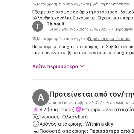
Μεταφρασμένο από Αγγλικά
Εμφάνιση πρωτότυπου
Εξαιρετικό σκάφος σε άριστη κατάσταση. Ιδανικ
ολλανδικά κανάλια. Ευχαριστώ. Είχαμε μια υπέρο
Thibault
T
Ημερομηνία ενοικίασης 25/8/2023 · Ημερομηνία
Μεταφρασμένο από Αγγλικά
Εμφάνιση πρωτότυπου
Περάσαμε υπέροχα στο σκάφος το Σαββατοκύριακ
συντηρημένο και βρίσκεται κοντά σε υπέροχα χωρ
Δείτε περισσότερα
Προτείνεται από τον/τ
A
Joined in Οκτώβριος 2022
·
Professional 
4.2
(
6 κριτικές
)
Επικυρωμένα στοιχεία
Γλώσσες:
Ολλανδικά
Χρόνος απόκρισης:
Within a day
Ποσοστό απόκρισης:
Περισσότερο από 